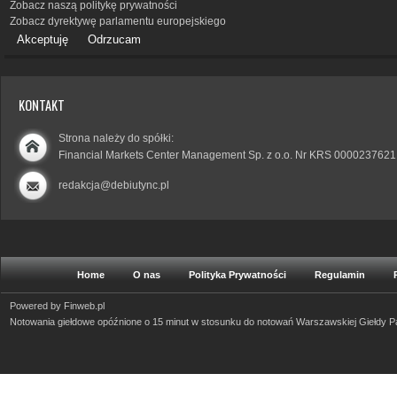
Zobacz naszą politykę prywatności
Zobacz dyrektywę parlamentu europejskiego
Akceptuję
Odrzucam
KONTAKT
Strona należy do spółki:
Financial Markets Center Management Sp. z o.o. Nr KRS 0000237621
redakcja@debiutync.pl
Home
O nas
Polityka Prywatności
Regulamin
Powered by
Finweb.pl
Notowania giełdowe opóźnione o 15 minut w stosunku do notowań Warszawskiej Giełdy 