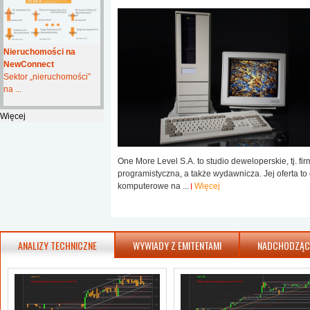
Nieruchomości na
NewConnect
Sektor „nieruchomości”
na ...
Więcej
One More Level S.A. to studio deweloperskie, tj. fi
programistyczna, a także wydawnicza. Jej oferta to 
komputerowe na ...
Więcej
ANALIZY TECHNICZNE
WYWIADY Z EMITENTAMI
NADCHODZĄC