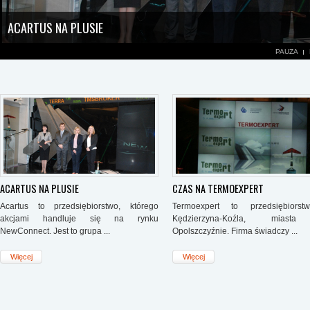
ACARTUS NA PLUSIE
PAUZA
Acartus to przedsiębiorstwo, którego akcjami handluje się na rynku NewCon
dominujący to Acartus S.A., spółka zależna to Profit Plus sp. z o.o., a podmi
Acartus Czech s.r.o. Te dwie ostatnie spółki nie podlegają konsolidacji.
ACARTUS NA PLUSIE
CZAS NA TERMOEXPERT
Acartus to przedsiębiorstwo, którego
Termoexpert to przedsiębiors
akcjami handluje się na rynku
Kędzierzyna-Koźla, miast
NewConnect. Jest to grupa ...
Opolszczyźnie. Firma świadczy ...
Więcej
Więcej