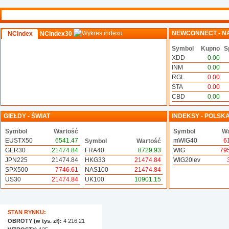
NEWCONNECT - N
NCIndex
NCIndex30
Symbol
Kupno
S
XDD
0.00
INM
0.00
RGL
0.00
STA
0.00
CBD
0.00
GIEŁDY - ŚWIAT
INDEKSY - POLSK
Symbol
Wartość
Symbol
Wa
EUSTX50
6541.47
mWIG40
6
Symbol
Wartość
GER30
21474.84
FRA40
8729.93
WIG
79
JPN225
21474.84
HKG33
21474.84
WIG20lev
SPX500
7746.61
NAS100
21474.84
US30
21474.84
UK100
10901.15
STAN RYNKU:
OBROTY (w tys. zł):
4 216,21