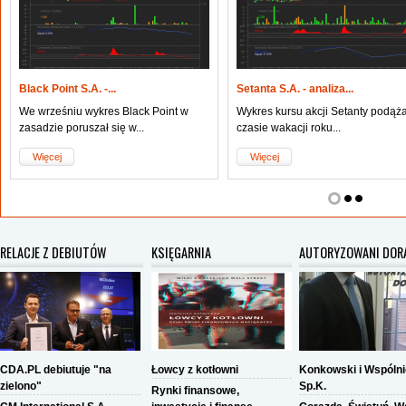
Black Point S.A. -...
Setanta S.A. - analiza...
We wrześniu wykres Black Point w
Wykres kursu akcji Setanty podąża
zasadzie poruszał się w...
czasie wakacji roku...
Więcej
Więcej
RELACJE Z DEBIUTÓW
KSIĘGARNIA
AUTORYZOWANI DOR
CDA.PL debiutuje "na
Łowcy z kotłowni
Konkowski i Wspóln
zielono"
Sp.K.
Rynki finansowe,