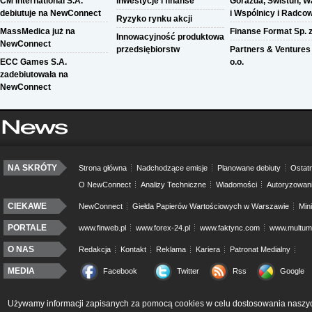
CM International S.A.
inwestycje i finanse
Gorazda, Świstuń, W
debiutuje na NewConnect
i Wspólnicy i Radcowi
Ryzyko rynku akcji
MassMedica już na
Finanse Format Sp. z
Innowacyjność produktowa
NewConnect
przedsiębiorstw
Partners & Ventures 
ECC Games S.A.
o.o.
zadebiutowała na
NewConnect
NA SKRÓTY
Strona główna
Nadchodzące emisje
Planowane debiuty
Ostatn
O NewConnect
Analizy Techniczne
Wiadomości
Autoryzowan
CIEKAWE
NewConnect
Giełda Papierów Wartościowych w Warszawie
Min
PORTALE
www.finweb.pl
www.forex-24.pl
www.faktync.com
www.multumo
O NAS
Redakcja
Kontakt
Reklama
Kariera
Patronat Medialny
MEDIA
Facebook
Twitter
Rss
Google
Używamy informacji zapisanych za pomocą cookies w celu dostosowania naszyc