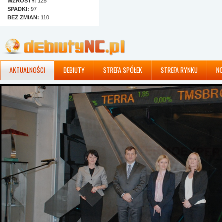
WZROSTY:
125
SPADKI:
97
BEZ ZMIAN:
110
AKTUALNOŚCI
DEBIUTY
STREFA SPÓŁEK
STREFA RYNKU
N