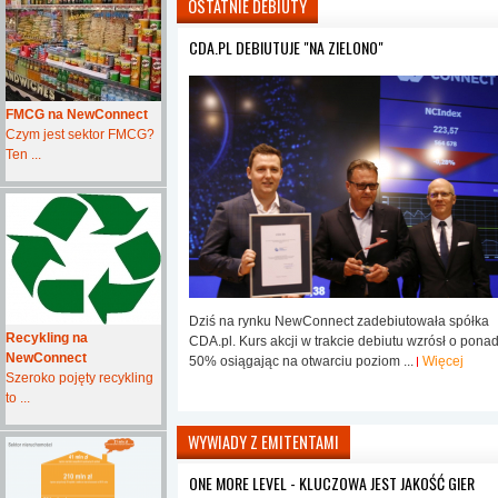
OSTATNIE DEBIUTY
CDA.PL DEBIUTUJE "NA ZIELONO"
FMCG na NewConnect
Czym jest sektor FMCG?
Ten ...
Dziś na rynku NewConnect zadebiutowała spółka
Recykling na
CDA.pl. Kurs akcji w trakcie debiutu wzrósł o pona
NewConnect
50% osiągając na otwarciu poziom ...
Więcej
Szeroko pojęty recykling
to ...
WYWIADY Z EMITENTAMI
ONE MORE LEVEL - KLUCZOWA JEST JAKOŚĆ GIER