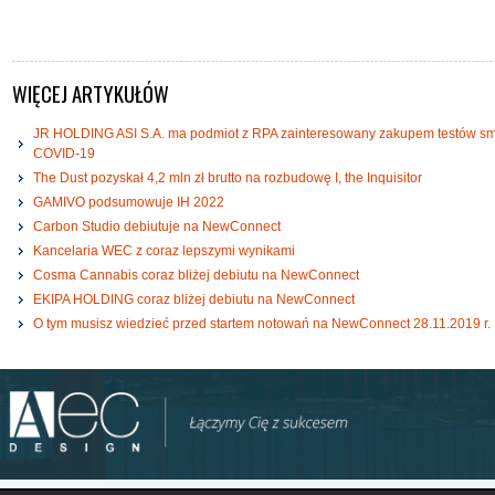
WIĘCEJ ARTYKUŁÓW
JR HOLDING ASI S.A. ma podmiot z RPA zainteresowany zakupem testów s
COVID-19
The Dust pozyskał 4,2 mln zł brutto na rozbudowę I, the Inquisitor
GAMIVO podsumowuje IH 2022
Carbon Studio debiutuje na NewConnect
Kancelaria WEC z coraz lepszymi wynikami
Cosma Cannabis coraz bliżej debiutu na NewConnect
EKIPA HOLDING coraz bliżej debiutu na NewConnect
O tym musisz wiedzieć przed startem notowań na NewConnect 28.11.2019 r.