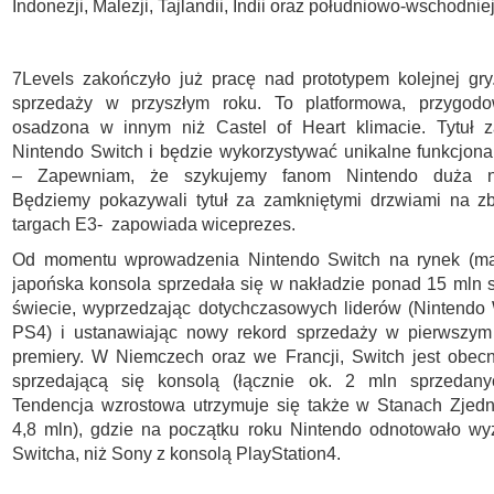
Indonezji, Malezji, Tajlandii, Indii oraz południowo-wschodniej
7Levels zakończyło już pracę nad prototypem kolejnej gry
sprzedaży w przyszłym roku. To platformowa, przygodo
osadzona w innym niż Castel of Heart klimacie. Tytuł z
Nintendo Switch i będzie wykorzystywać unikalne funkcjonal
– Zapewniam, że szykujemy fanom Nintendo duża ni
Będziemy pokazywali tytuł za zamkniętymi drzwiami na zb
targach E3- zapowiada wiceprezes.
Od momentu wprowadzenia Nintendo Switch na rynek (mar
japońska konsola sprzedała się w nakładzie ponad 15 mln 
świecie, wyprzedzając dotychczasowych liderów (Nintendo
PS4) i ustanawiając nowy rekord sprzedaży w pierwszym
premiery. W Niemczech oraz we Francji, Switch jest obecn
sprzedającą się konsolą (łącznie ok. 2 mln sprzedany
Tendencja wzrostowa utrzymuje się także w Stanach Zjedn
4,8 mln), gdzie na początku roku Nintendo odnotowało wy
Switcha, niż Sony z konsolą PlayStation4.