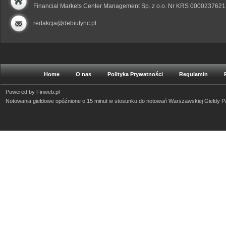
Financial Markets Center Management Sp. z o.o. Nr KRS 0000237621
redakcja@debiutync.pl
Home
O nas
Polityka Prywatności
Regulamin
Powered by
Finweb.pl
Notowania giełdowe opóźnione o 15 minut w stosunku do notowań Warszawskiej Giełdy 