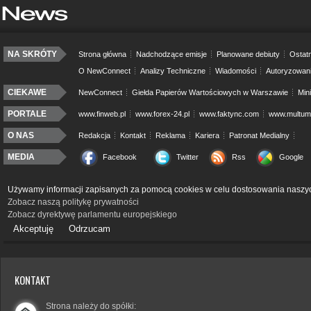
NA SKRÓTY
Strona główna
Nadchodzące emisje
Planowane debiuty
Ostatn
O NewConnect
Analizy Techniczne
Wiadomości
Autoryzowan
CIEKAWE
NewConnect
Giełda Papierów Wartościowych w Warszawie
Min
PORTALE
www.finweb.pl
www.forex-24.pl
www.faktync.com
www.multumo
O NAS
Redakcja
Kontakt
Reklama
Kariera
Patronat Medialny
MEDIA
Facebook
Twitter
Rss
Google
Używamy informacji zapisanych za pomocą cookies w celu dostosowania naszyc
Zobacz naszą politykę prywatności
Zobacz dyrektywę parlamentu europejskiego
Akceptuję
Odrzucam
KONTAKT
Strona należy do spółki: