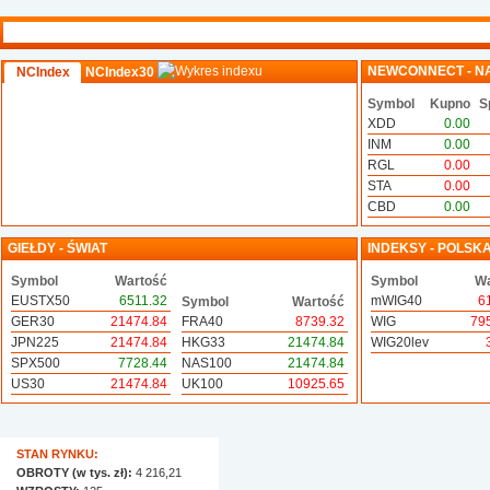
NEWCONNECT - N
NCIndex
NCIndex30
Symbol
Kupno
S
XDD
0.00
INM
0.00
RGL
0.00
STA
0.00
CBD
0.00
GIEŁDY - ŚWIAT
INDEKSY - POLSK
Symbol
Wartość
Symbol
Wa
EUSTX50
6511.32
mWIG40
6
Symbol
Wartość
GER30
21474.84
FRA40
8739.32
WIG
79
JPN225
21474.84
HKG33
21474.84
WIG20lev
SPX500
7728.44
NAS100
21474.84
US30
21474.84
UK100
10925.65
STAN RYNKU:
OBROTY (w tys. zł):
4 216,21