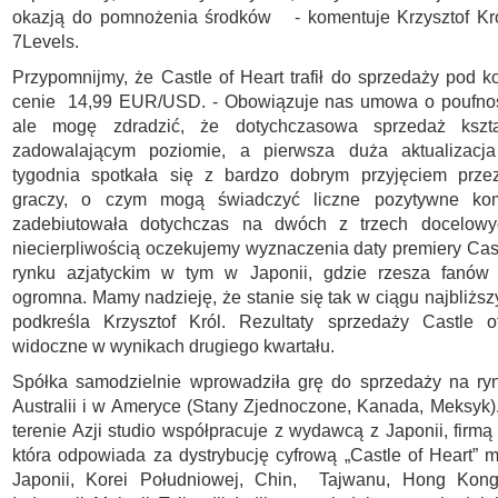
okazją do pomnożenia środków - komentuje Krzysztof Kró
7Levels.
Przypomnijmy, że Castle of Heart trafił do sprzedaży pod 
cenie 14,99 EUR/USD. - Obowiązuje nas umowa o poufnoś
ale mogę zdradzić, że dotychczasowa sprzedaż kszta
zadowalającym poziomie, a pierwsza duża aktualizacj
tygodnia spotkała się z bardzo dobrym przyjęciem prze
graczy, o czym mogą świadczyć liczne pozytywne kom
zadebiutowała dotychczas na dwóch z trzech docelowy
niecierpliwością oczekujemy wyznaczenia daty premiery Cast
rynku azjatyckim w tym w Japonii, gdzie rzesza fanów 
ogromna. Mamy nadzieję, że stanie się tak w ciągu najbliższ
podkreśla Krzysztof Król. Rezultaty sprzedaży Castle 
widoczne w wynikach drugiego kwartału.
Spółka samodzielnie wprowadziła grę do sprzedaży na ryn
Australii i w Ameryce (Stany Zjednoczone, Kanada, Meksyk)
terenie Azji studio współpracuje z wydawcą z Japonii, firmą
która odpowiada za dystrybucję cyfrową „Castle of Heart” m.
Japonii, Korei Południowej, Chin, Tajwanu, Hong Kong