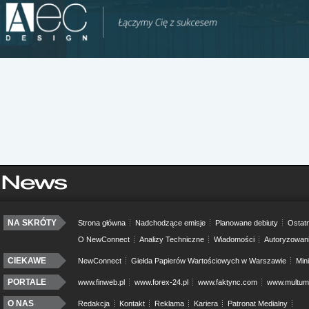
NA SKRÓTY
Strona główna
Nadchodzące emisje
Planowane debiuty
Ostatn
O NewConnect
Analizy Techniczne
Wiadomości
Autoryzowan
CIEKAWE
NewConnect
Giełda Papierów Wartościowych w Warszawie
Min
PORTALE
www.finweb.pl
www.forex-24.pl
www.faktync.com
www.multumo
O NAS
Redakcja
Kontakt
Reklama
Kariera
Patronat Medialny