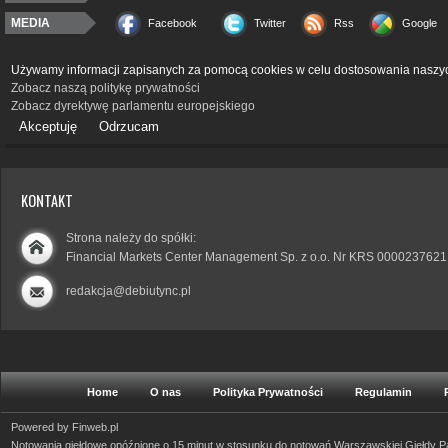
MEDIA
Facebook
Twitter
Rss
Google
Używamy informacji zapisanych za pomocą cookies w celu dostosowania naszyc
Zobacz naszą politykę prywatności
Zobacz dyrektywę parlamentu europejskiego
Akceptuję
Odrzucam
KONTAKT
Strona należy do spółki:
Financial Markets Center Management Sp. z o.o. Nr KRS 0000237621
redakcja@debiutync.pl
Home
O nas
Polityka Prywatności
Regulamin
Powered by
Finweb.pl
Notowania giełdowe opóźnione o 15 minut w stosunku do notowań Warszawskiej Giełdy 