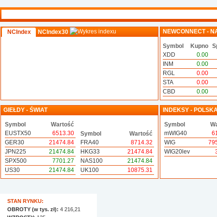
NEWCONNECT - N
NCIndex
NCIndex30
Symbol
Kupno
S
XDD
0.00
INM
0.00
RGL
0.00
STA
0.00
CBD
0.00
GIEŁDY - ŚWIAT
INDEKSY - POLSK
Symbol
Wartość
Symbol
Wa
EUSTX50
6513.30
mWIG40
6
Symbol
Wartość
GER30
21474.84
FRA40
8714.32
WIG
79
JPN225
21474.84
HKG33
21474.84
WIG20lev
SPX500
7701.27
NAS100
21474.84
US30
21474.84
UK100
10875.31
STAN RYNKU:
OBROTY (w tys. zł):
4 216,21