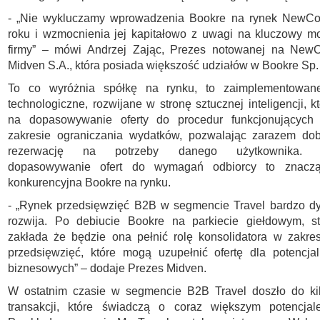
- „Nie wykluczamy wprowadzenia Bookre na rynek NewC
roku i wzmocnienia jej kapitałowo z uwagi na kluczowy m
firmy” – mówi Andrzej Zając, Prezes notowanej na NewC
Midven S.A., która posiada większość udziałów w Bookre Sp. 
To co wyróżnia spółkę na rynku, to zaimplementowane
technologiczne, rozwijane w stronę sztucznej inteligencji, 
na dopasowywanie oferty do procedur funkcjonujących
zakresie ograniczania wydatków, pozwalając zarazem dob
rezerwację na potrzeby danego użytkownika. A
dopasowywanie ofert do wymagań odbiorcy to znacz
konkurencyjna Bookre na rynku.
- „Rynek przedsięwzięć B2B w segmencie Travel bardzo dy
rozwija. Po debiucie Bookre na parkiecie giełdowym, str
zakłada że będzie ona pełnić rolę konsolidatora w zakre
przedsięwzięć, które mogą uzupełnić ofertę dla potencja
biznesowych” – dodaje Prezes Midven.
W ostatnim czasie w segmencie B2B Travel doszło do ki
transakcji, które świadczą o coraz większym potencjal