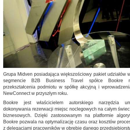
Grupa Midven posiadająca większościowy pakiet udziałów w
segmencie B2B Business Travel spółce Bookre n
przekształcenia podmiotu w spółkę akcyjną i wprowadzeni
NewConnect w przyszłym roku.
Bookre jest właścicielem autorskiego narzędzia umo
dokonywania rezerwacji miejsc noclegowych na całym świeci
biznesowych. Dzięki zastosowanym na platformie algor
Bookre pozwala na optymalizację czasu oraz kosztów proc
z delegacjami pracowników w obrębie danego przedsiębiorst