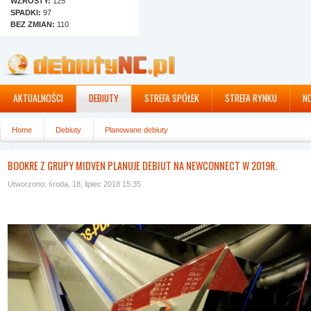
WZROSTY:
125
SPADKI:
97
BEZ ZMIAN:
110
AKTUALNOŚCI
DEBIUTY
STREFA SPÓŁEK
STREFA RYNKU
N
Home
Debiuty
Planowane debiuty
Bookre z Grupy Midven planuje debiut na NewConnect w 2019r.
BOOKRE Z GRUPY MIDVEN PLANUJE DEBIUT NA NEWCONNECT W 2019R.
Utworzono: środa, 18, lipiec 2018 15:35