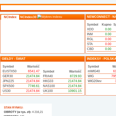
NEWCONNECT - N
NCIndex
NCIndex30
Symbol
Kupno
S
XDD
0.00
INM
0.00
RGL
0.00
STA
0.00
CBD
0.00
GIEŁDY - ŚWIAT
INDEKSY - POLSK
Symbol
Wartość
Symbol
Wa
EUSTX50
6541.47
mWIG40
6
Symbol
Wartość
GER30
21474.84
FRA40
8729.93
WIG
79
JPN225
21474.84
HKG33
21474.84
WIG20lev
SPX500
7746.61
NAS100
21474.84
US30
21474.84
UK100
10901.15
STAN RYNKU:
OBROTY (w tys. zł):
4 216,21