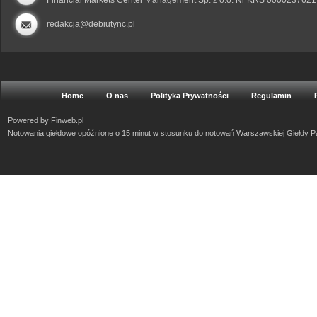
Financial Markets Center Management Sp. z o.o. Nr KRS 0000237621
redakcja@debiutync.pl
Home
O nas
Polityka Prywatności
Regulamin
Powered by
Finweb.pl
Notowania giełdowe opóźnione o 15 minut w stosunku do notowań Warszawskiej Giełdy 