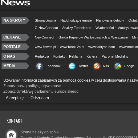
NA SKRÓTY
Strona główna
Nadchodzące emisje
Planowane debiuty
Ostatn
O NewConnect
Analizy Techniczne
Wiadomości
Autoryzowan
CIEKAWE
NewConnect
Giełda Papierów Wartościowych w Warszawie
Min
PORTALE
www.finweb.pl
www.forex-24.pl
www.faktync.com
www.multumo
O NAS
Redakcja
Kontakt
Reklama
Kariera
Patronat Medialny
MEDIA
Facebook
Twitter
Rss
Google
Używamy informacji zapisanych za pomocą cookies w celu dostosowania naszyc
Zobacz naszą politykę prywatności
Zobacz dyrektywę parlamentu europejskiego
Akceptuję
Odrzucam
KONTAKT
Strona należy do spółki: