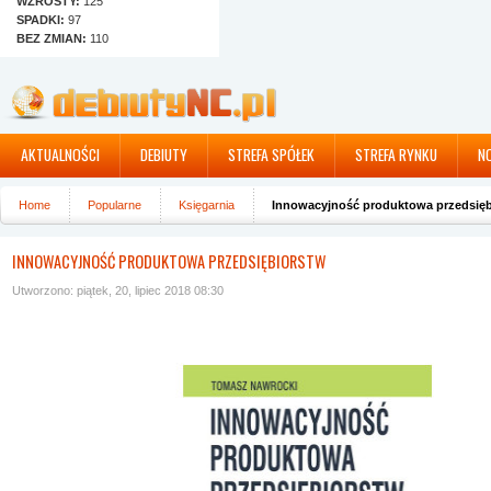
WZROSTY:
125
SPADKI:
97
BEZ ZMIAN:
110
AKTUALNOŚCI
DEBIUTY
STREFA SPÓŁEK
STREFA RYNKU
N
Home
Popularne
Księgarnia
Innowacyjność produktowa przedsięb
INNOWACYJNOŚĆ PRODUKTOWA PRZEDSIĘBIORSTW
Utworzono: piątek, 20, lipiec 2018 08:30