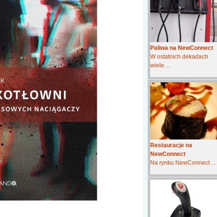
Paliwa na NewConnect
W ostatnich dekadach
wiele ...
Restauracje na
NewConnect
Na rynku NewConnect ...