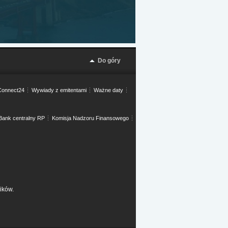
Do góry
onnect24
Wywiady z emitentami
Ważne daty
Bank centralny RP
Komisja Nadzoru Finansowego
ików.