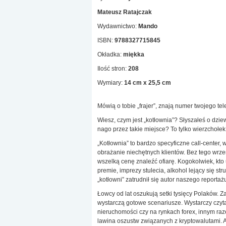
Mateusz Ratajczak
Wydawnictwo:
Mando
ISBN:
9788327715845
Okładka:
miękka
Ilość stron:
208
Wymiary:
14 cm x 25,5 cm
Mówią o tobie „frajer”, znają numer twojego tel
Wiesz, czym jest „kotłownia”? Słyszałeś o dziew
nago przez takie miejsce? To tylko wierzchołek
„Kotłownia” to bardzo specyficzne call-center, 
obrażanie niechętnych klientów. Bez tego wrzen
wszelką cenę znaleźć ofiarę. Kogokolwiek, kto
premie, imprezy stulecia, alkohol lejący się st
„kotłowni” zatrudnił się autor naszego reportaż
Łowcy od lat oszukują setki tysięcy Polaków.
wystarczą gotowe scenariusze. Wystarczy czytać
nieruchomości czy na rynkach forex, innym raz
lawina oszustw związanych z kryptowalutami. 