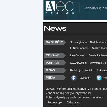
NA SKRÓTY
Strona główna
Nadchodzące 
O NewConnect
Analizy Tech
CIEKAWE
NewConnect
Giełda Papieró
PORTALE
www.finweb.pl
www.forex-24.
O NAS
Redakcja
Kontakt
Reklama
MEDIA
Facebook
Tw
Używamy informacji zapisanych za pomocą coo
Zobacz naszą politykę prywatności
Zobacz dyrektywę parlamentu europejskiego
Akceptuję
Odrzucam