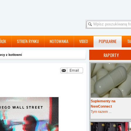
ÓŁEK
STREFA RYNKU
NOTOWANIA
VIDEO
POPULARNE
TA
RAPORTY
cy z kotłowni
Suplementy na
NewConnect
Tym razem ...