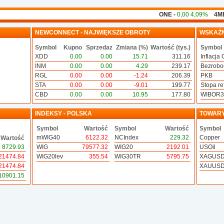
ONE -
0,00 4,09%
4MB -
0,
NEWCONNECT - NAJWIĘKSZE OBROTY
WSKAŹN
Symbol
Kupno
Sprzedaz
Zmiana (%)
Wartość (tys.)
Symbol
XDD
0.00
0.00
15.71
311.16
Inflacja 
INM
0.00
0.00
4.29
239.17
Bezrobo
RGL
0.00
0.00
-1.24
206.39
PKB
STA
0.00
0.00
-9.01
199.77
Stopa ref
CBD
0.00
0.00
10.95
177.80
WIBOR
INDEKSY - POLSKA
TOWAR
Symbol
Wartość
Symbol
Wartość
Symbol
mWIG40
6122.32
NCIndex
229.32
Copper
Wartość
8729.93
WIG
79577.32
WIG20
2192.01
USOil
21474.84
WIG20lev
355.54
WIG30TR
5795.75
XAGUS
21474.84
XAUUS
10901.15