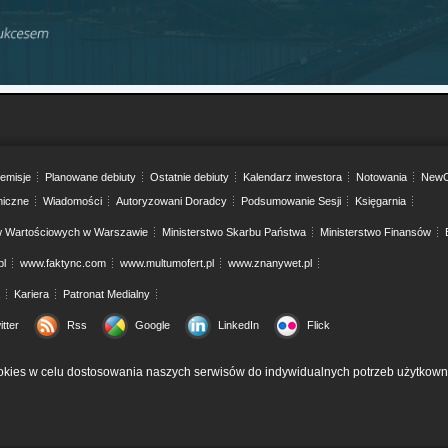
emisje
Planowane debiuty
Ostatnie debiuty
Kalendarz inwestora
Notowania
NewC
niczne
Wiadomości
Autoryzowani Doradcy
Podsumowanie Sesji
Księgarnia
w Wartościowych w Warszawie
Ministerstwo Skarbu Państwa
Ministerstwo Finansów
pl
www.faktync.com
www.multumofert.pl
www.znanywet.pl
Kariera
Patronat Medialny
itter
Rss
Google
LinkedIn
Flick
kies w celu dostosowania naszych serwisów do indywidualnych potrzeb użytkown