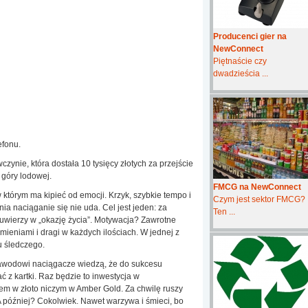
Producenci gier na
NewConnect
Piętnaście czy
dwadzieścia ...
efonu.
czynie, która dostała 10 tysięcy złotych za przejście
 góry lodowej.
FMCG na NewConnect
w którym ma kipieć od emocji. Krzyk, szybkie tempo i
Czym jest sektor FMCG?
ia naciąganie się nie uda. Cel jest jeden: za
Ten ...
 uwierzy w „okazję życia”. Motywacja? Zawrotne
rumieniami i dragi w każdych ilościach. W jednej z
u śledczego.
 Zawodowi naciągacze wiedzą, że do sukcesu
 z kartki. Raz będzie to inwestycja w
em w złoto niczym w Amber Gold. Za chwilę ruszy
A później? Cokolwiek. Nawet warzywa i śmieci, bo