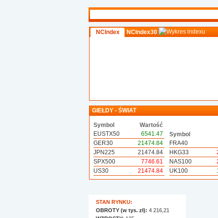
NCIndex
NCIndex30
GIEŁDY - ŚWIAT
Symbol
Wartość
EUSTX50
6541.47
Symbol
GER30
21474.84
FRA40
JPN225
21474.84
HKG33
SPX500
7746.61
NAS100
US30
21474.84
UK100
STAN RYNKU:
OBROTY (w tys. zł):
4 216,21