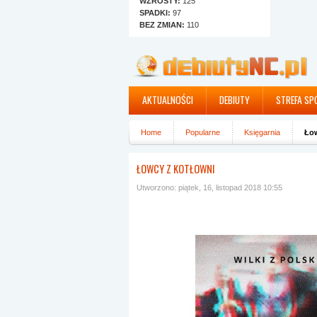
WZROSTY:
125
SPADKI:
97
BEZ ZMIAN:
110
AKTUALNOŚCI
DEBIUTY
STREFA SP
Home
Popularne
Księgarnia
Łow
ŁOWCY Z KOTŁOWNI
Utworzono: piątek, 16, listopad 2018 10:55