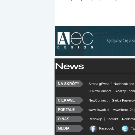
NA SKRÓTY
Strona główna
Nadchodzące 
O NewConnect
Analizy Tech
CIEKAWE
NewConnect
Giełda Papieró
PORTALE
www.finweb.pl
www.forex-24.
O NAS
Redakcja
Kontakt
Reklama
MEDIA
Facebook
Tw