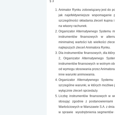
§ 3
Animator Rynku zobowiązany jest do p
jak najefektywniejsze wspomaganie 
szczególności składania zleceń kupna 
na własny rachunek.
Organizator Alternatywnego Systemu m
instrumentów finansowych w altern
minimalnej wartości lub wielkości zle
najlepszych zleceń Animatora Rynku.
Dla instrumentów finansowych, dla który
2, Organizator Alternatywnego Syst
instrumentów finansowych w wolnym ob
od wymogu stosowania przez Animatora 
inne warunki animowania.
Organizator Alternatywnego System
szczególne warunki, w których możliwe 
wyłącznie zleceń sprzedaży.
Liczbę instrumentów finansowych w wo
stosując zgodnie z postanowieniami
Wartościowych w Warszawie S.A. z dnia 
w sprawie wyodrębnienia segmentów ry