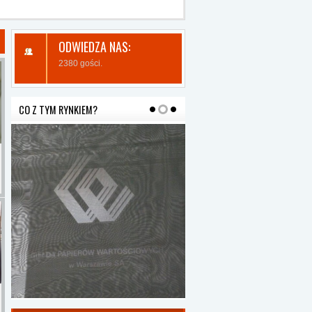
ODWIEDZA NAS:
2380 gości.
CO Z TYM RYNKIEM?