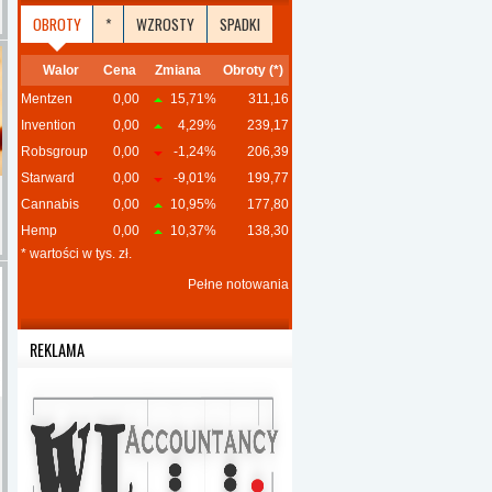
OBROTY
*
WZROSTY
SPADKI
Walor
Cena
Zmiana
Obroty (*)
Mentzen
0,00
15,71%
311,16
Invention
0,00
4,29%
239,17
Robsgroup
0,00
-1,24%
206,39
Starward
0,00
-9,01%
199,77
Cannabis
0,00
10,95%
177,80
Hemp
0,00
10,37%
138,30
* wartości w tys. zł.
Pełne notowania
REKLAMA