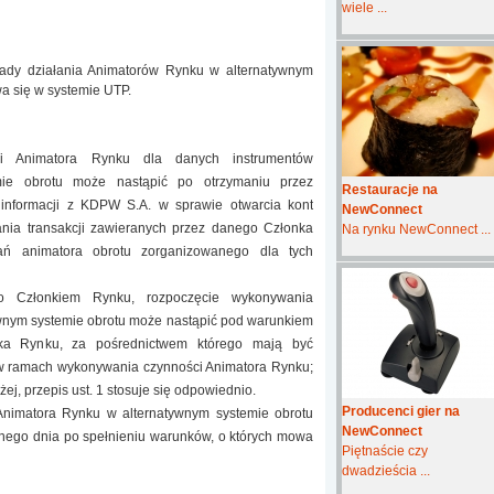
wiele ...
sady działania Animatorów Rynku w alternatywnym
wa się w systemie UTP.
ci Animatora Rynku dla danych instrumentów
mie obrotu może nastąpić po otrzymaniu przez
Restauracje na
 informacji z KDPW S.A. w sprawie otwarcia kont
NewConnect
ania transakcji zawieranych przez danego Członka
Na rynku NewConnect ...
 animatora obrotu zorganizowanego dla tych
o Członkiem Rynku, rozpoczęcie wykonywania
wnym systemie obrotu może nastąpić pod warunkiem
ka Rynku, za pośrednictwem którego mają być
w ramach wykonywania czynności Animatora Rynku;
j, przepis ust. 1 stosuje się odpowiednio.
Producenci gier na
nimatora Rynku w alternatywnym systemie obrotu
NewConnect
pnego dnia po spełnieniu warunków, o których mowa
Piętnaście czy
dwadzieścia ...