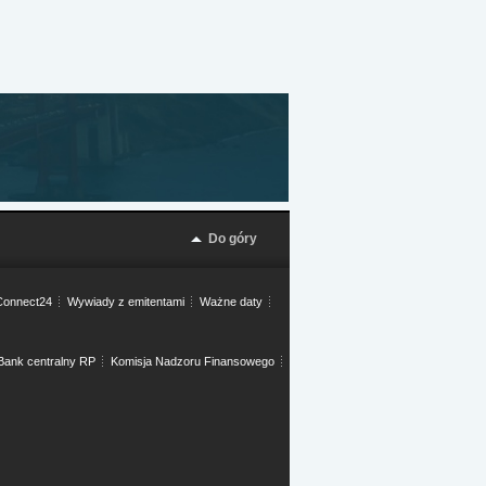
Do góry
onnect24
Wywiady z emitentami
Ważne daty
Bank centralny RP
Komisja Nadzoru Finansowego