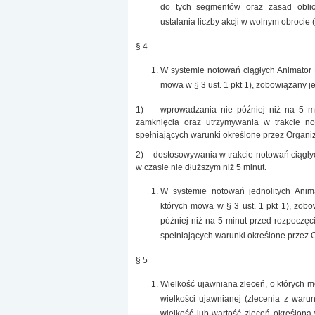
do tych segmentów oraz zasad oblic
ustalania liczby akcji w wolnym obrocie 
§ 4
W systemie notowań ciągłych Animator
mowa w § 3 ust. 1 pkt 1), zobowiązany j
1) wprowadzania nie później niż na 5 min
zamknięcia oraz utrzymywania w trakcie no
spełniających warunki określone przez Organ
2) dostosowywania w trakcie notowań ciągłyc
w czasie nie dłuższym niż 5 minut.
W systemie notowań jednolitych Ani
których mowa w § 3 ust. 1 pkt 1), zob
później niż na 5 minut przed rozpoczę
spełniających warunki określone przez 
§ 5
Wielkość ujawniana zleceń, o których m
wielkości ujawnianej (zlecenia z war
wielkość lub wartość zleceń określona