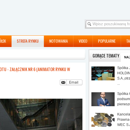
ÓŁEK
STREFA RYNKU
NOTOWANIA
VIDEO
POPULARNE
TA
GORĄCE TEMATY
NA
- załącznik nr 6 (Animator Rynku w alternatywnym
Spółka 
U - ZAŁĄCZNIK NR 6 (ANIMATOR RYNKU W
HOLDIN
S.A.,otr
...
Spółka
podsum
pierwsze
Kancela
Prawna
WEC S.A