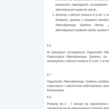
przepisach regulujących szczegółowe
alternatywnym systemie obrotu.
Zlecenia, o których mowa w § 3 ust. 1,
działania, zgodnie z zasadami określo
Alternatywnego Systemu Obrotu „
alternatywnym systemie obrotu (system 
§ 6
W sytuacjach szczególnych Organizator Al
Organizatora Alternatywnego Systemu, n
obowiązków, o których mowa w § 3 ust. 1, w tra
§ 7
Organizator Alternatywnego Systemu publikuj
rozpoczęcia i zakończenia wykonywania czynn
finansowego.
§ 8
Przepisy §§ 3 – 7 stosuje się odpowiednio
zobowiązał się do wykonywania czynności Ani