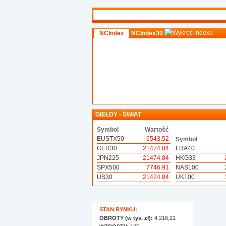
NCIndex
NCIndex30
GIEŁDY - ŚWIAT
Symbol
Wartość
EUSTX50
6543.52
Symbol
GER30
21474.84
FRA40
JPN225
21474.84
HKG33
SPX500
7746.91
NAS100
US30
21474.84
UK100
STAN RYNKU:
OBROTY (w tys. zł):
4 216,21