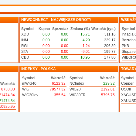
NEWCONNECT - NAJWIĘKSZE OBROTY
WSKAŹN
Symbol
Kupno
Sprzedaz
Zmiana (%)
Wartość (tys.)
Symbol
XDD
0.00
0.00
15.71
311.16
Inflacja 
INM
0.00
0.00
4.29
239.17
Bezrobo
RGL
0.00
0.00
-1.24
206.39
PKB
STA
0.00
0.00
-9.01
199.77
Stopa ref
CBD
0.00
0.00
10.95
177.80
WIBOR
INDEKSY - POLSKA
TOWAR
Symbol
Wartość
Symbol
Wartość
Symbol
mWIG40
6122.32
NCIndex
229.32
Copper
Wartość
8738.83
WIG
79577.32
WIG20
2192.01
USOil
21474.84
WIG20lev
355.54
WIG30TR
5795.75
XAGUS
21474.84
XAUUS
10925.95