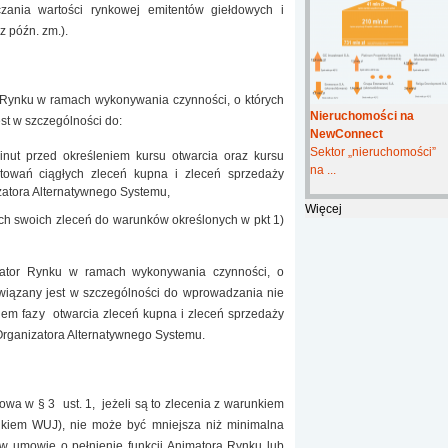
zania wartości rynkowej emitentów giełdowych i
(z późn. zm.).
 Rynku w ramach wykonywania czynności, o których
Nieruchomości na
est w szczególności do:
NewConnect
Sektor „nieruchomości”
ut przed określeniem kursu otwarcia oraz kursu
na ...
towań ciągłych zleceń kupna i zleceń sprzedaży
izatora Alternatywnego Systemu,
Więcej
h swoich zleceń do warunków określonych w pkt 1)
mator Rynku w ramach wykonywania czynności, o
owiązany jest w szczególności do wprowadzania nie
ciem fazy otwarcia zleceń kupna i zleceń sprzedaży
Organizatora Alternatywnego Systemu.
owa w § 3 ust. 1, jeżeli są to zlecenia z warunkiem
unkiem WUJ), nie może być mniejsza niż minimalna
 w umowie o pełnienie funkcji Animatora Rynku lub