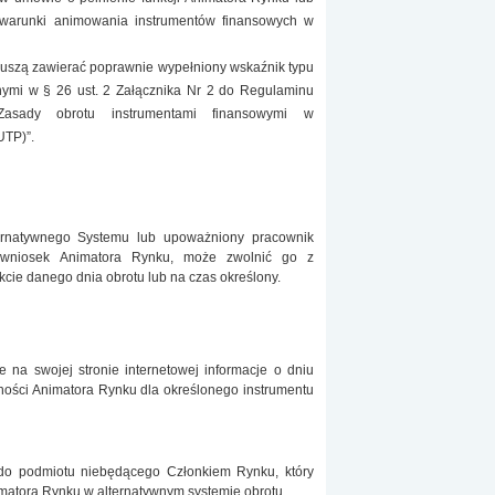
 warunki animowania instrumentów finansowych w
 muszą zawierać poprawnie wypełniony wskaźnik typu
nymi w § 26 ust. 2 Załącznika Nr 2 do Regulaminu
Zasady obrotu instrumentami finansowymi w
UTP)”.
ternatywnego Systemu lub upoważniony pracownik
a wniosek Animatora Rynku, może zwolnić go z
kcie danego dnia obrotu lub na czas określony.
e na swojej stronie internetowej informacje o dniu
ości Animatora Rynku dla określonego instrumentu
 do podmiotu niebędącego Członkiem Rynku, który
matora Rynku w alternatywnym systemie obrotu.