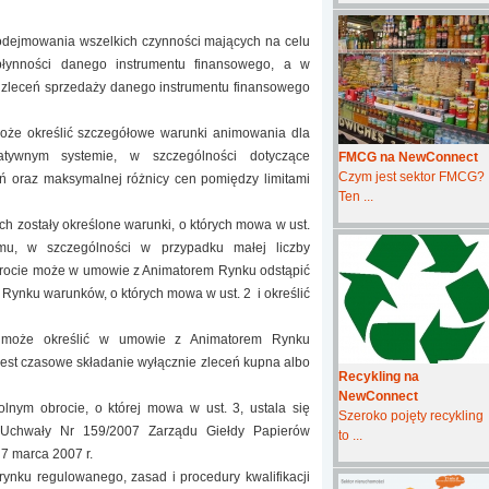
odejmowania wszelkich czynności mających na celu
płynności danego instrumentu finansowego, a w
i zleceń sprzedaży danego instrumentu finansowego
oże określić szczegółowe warunki animowania dla
atywnym systemie, w szczególności dotyczące
FMCG na NewConnect
Czym jest sektor FMCG?
ceń oraz maksymalnej różnicy cen pomiędzy limitami
Ten ...
ch zostały określone warunki, o których mowa w ust.
emu, w szczególności w przypadku małej liczby
rocie może w umowie z Animatorem Rynku odstąpić
Rynku warunków, o których mowa w ust. 2 i określić
u może określić w umowie z Animatorem Rynku
jest czasowe składanie wyłącznie zleceń kupna albo
Recykling na
NewConnect
lnym obrocie, o której mowa w ust. 3, ustala się
Szeroko pojęty recykling
 Uchwały Nr 159/2007 Zarządu Giełdy Papierów
to ...
7 marca 2007 r.
nku regulowanego, zasad i procedury kwalifikacji