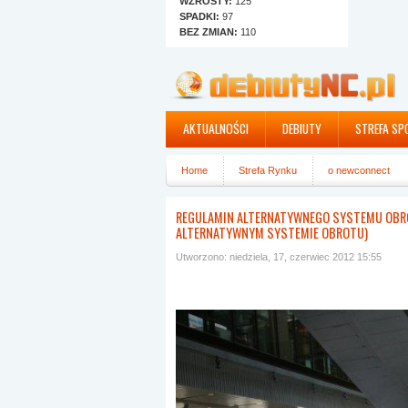
WZROSTY:
125
SPADKI:
97
BEZ ZMIAN:
110
AKTUALNOŚCI
DEBIUTY
STREFA SP
Home
Strefa Rynku
o newconnect
Regulamin Alternatywnego Systemu Obrotu 
REGULAMIN ALTERNATYWNEGO SYSTEMU OBROT
ALTERNATYWNYM SYSTEMIE OBROTU)
systemie obrotu)
Utworzono: niedziela, 17, czerwiec 2012 15:55