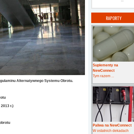
...
RAPORTY
Suplementy na
NewConnect
Tym razem ...
Regulaminu Alternatywnego Systemu Obrotu.
otu
2013 r.)
obrotu
Paliwa na NewConnect
W ostatnich dekadach