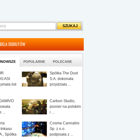
BELA DEBIUTÓW
JNOWSZE
POPULARNE
POLECANE
JR
Spółka The Dust
G ASI
S.A. dokonała
zymała list
przydziału ...
 GAMIVO
Carbon Studio,
owała
pionier na polskim
 ...
i ...
ria
Cosma Cannabis
-Inkaso
Sp. z o.o.
., Spółka
podpisała z ...