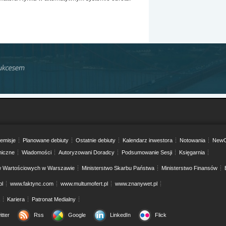
emisje
Planowane debiuty
Ostatnie debiuty
Kalendarz inwestora
Notowania
NewC
niczne
Wiadomości
Autoryzowani Doradcy
Podsumowanie Sesji
Księgarnia
w Wartościowych w Warszawie
Ministerstwo Skarbu Państwa
Ministerstwo Finansów
pl
www.faktync.com
www.multumofert.pl
www.znanywet.pl
Kariera
Patronat Medialny
itter
Rss
Google
LinkedIn
Flick