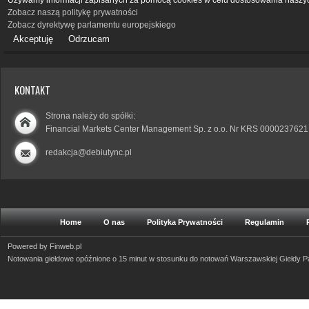
Używamy informacji zapisanych za pomocą cookies w celu dostosowania naszyc
Zobacz naszą politykę prywatności
Zobacz dyrektywę parlamentu europejskiego
Akceptuję
Odrzucam
KONTAKT
Strona należy do spółki:
Financial Markets Center Management Sp. z o.o. Nr KRS 0000237621
redakcja@debiutync.pl
Home
O nas
Polityka Prywatności
Regulamin
Powered by
Finweb.pl
Notowania giełdowe opóźnione o 15 minut w stosunku do notowań Warszawskiej Giełdy 