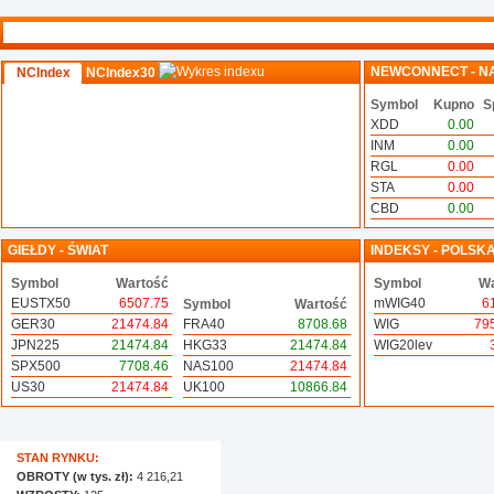
NEWCONNECT - N
NCIndex
NCIndex30
Symbol
Kupno
S
XDD
0.00
INM
0.00
RGL
0.00
STA
0.00
CBD
0.00
GIEŁDY - ŚWIAT
INDEKSY - POLSK
Symbol
Wartość
Symbol
Wa
EUSTX50
6507.75
mWIG40
6
Symbol
Wartość
GER30
21474.84
FRA40
8708.68
WIG
79
JPN225
21474.84
HKG33
21474.84
WIG20lev
SPX500
7708.46
NAS100
21474.84
US30
21474.84
UK100
10866.84
STAN RYNKU:
OBROTY (w tys. zł):
4 216,21