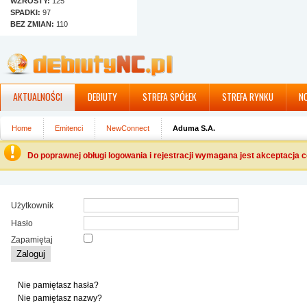
WZROSTY:
125
SPADKI:
97
BEZ ZMIAN:
110
AKTUALNOŚCI
DEBIUTY
STREFA SPÓŁEK
STREFA RYNKU
N
Home
Emitenci
NewConnect
Aduma S.A.
Do poprawnej obługi logowania i rejestracji wymagana jest akceptacja 
Użytkownik
Hasło
Zapamiętaj
Zaloguj
Nie pamiętasz hasła?
Nie pamiętasz nazwy?