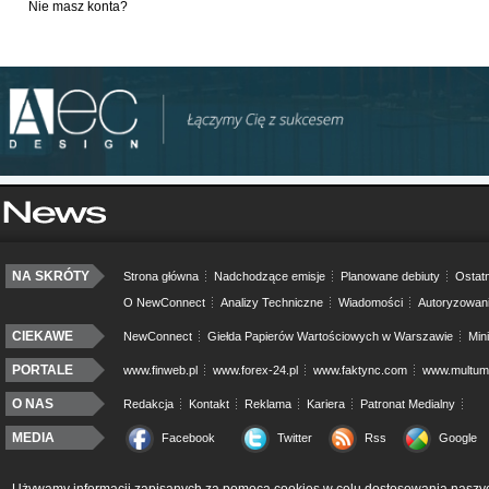
Nie masz konta?
NA SKRÓTY
Strona główna
Nadchodzące emisje
Planowane debiuty
Ostatn
O NewConnect
Analizy Techniczne
Wiadomości
Autoryzowan
CIEKAWE
NewConnect
Giełda Papierów Wartościowych w Warszawie
Min
PORTALE
www.finweb.pl
www.forex-24.pl
www.faktync.com
www.multumo
O NAS
Redakcja
Kontakt
Reklama
Kariera
Patronat Medialny
MEDIA
Facebook
Twitter
Rss
Google