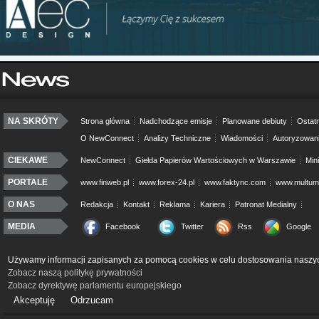
NA SKRÓTY
Strona główna
Nadchodzące emisje
Planowane debiuty
Ostatn
O NewConnect
Analizy Techniczne
Wiadomości
Autoryzowan
CIEKAWE
NewConnect
Giełda Papierów Wartościowych w Warszawie
Min
PORTALE
www.finweb.pl
www.forex-24.pl
www.faktync.com
www.multumo
O NAS
Redakcja
Kontakt
Reklama
Kariera
Patronat Medialny
MEDIA
Facebook
Twitter
Rss
Google
Używamy informacji zapisanych za pomocą cookies w celu dostosowania naszyc
Zobacz naszą politykę prywatności
Zobacz dyrektywę parlamentu europejskiego
Akceptuję
Odrzucam