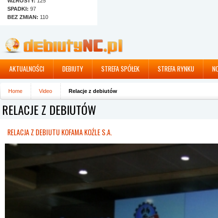
WZROSTY:
125
SPADKI:
97
BEZ ZMIAN:
110
AKTUALNOŚCI
DEBIUTY
STREFA SPÓŁEK
STREFA RYNKU
N
Home
Video
Relacje z debiutów
RELACJE Z DEBIUTÓW
RELACJA Z DEBIUTU KOFAMA KOŹLE S.A.