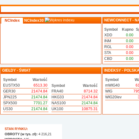
NEWCONNECT - N
NCIndex
NCIndex30
Symbol
Kupno
S
XDD
0.00
INM
0.00
RGL
0.00
STA
0.00
CBD
0.00
GIEŁDY - ŚWIAT
INDEKSY - POLSK
Symbol
Wartość
Symbol
Wa
EUSTX50
6513.30
mWIG40
6
Symbol
Wartość
GER30
21474.84
FRA40
8714.32
WIG
79
JPN225
21474.84
HKG33
21474.84
WIG20lev
SPX500
7701.27
NAS100
21474.84
US30
21474.84
UK100
10875.31
STAN RYNKU:
OBROTY (w tys. zł):
4 216,21