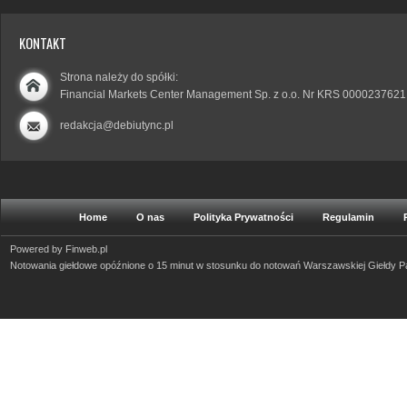
KONTAKT
Strona należy do spółki:
Financial Markets Center Management Sp. z o.o. Nr KRS 0000237621
redakcja@debiutync.pl
Home
O nas
Polityka Prywatności
Regulamin
Powered by
Finweb.pl
Notowania giełdowe opóźnione o 15 minut w stosunku do notowań Warszawskiej Giełdy 