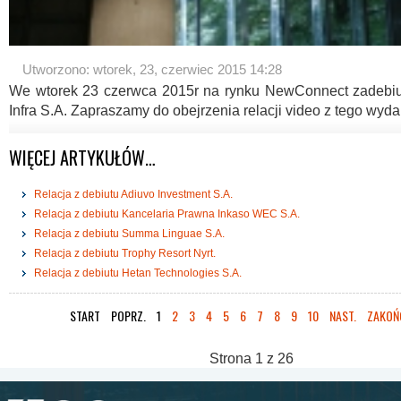
Utworzono: wtorek, 23, czerwiec 2015 14:28
We wtorek 23 czerwca 2015r na rynku NewConnect zadebiu
Infra S.A. Zapraszamy do obejrzenia relacji video z tego wyda
WIĘCEJ ARTYKUŁÓW…
Relacja z debiutu Adiuvo Investment S.A.
Relacja z debiutu Kancelaria Prawna Inkaso WEC S.A.
Relacja z debiutu Summa Linguae S.A.
Relacja z debiutu Trophy Resort Nyrt.
Relacja z debiutu Hetan Technologies S.A.
START
POPRZ.
1
2
3
4
5
6
7
8
9
10
NAST.
ZAKOŃ
Strona 1 z 26