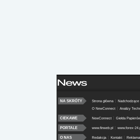
NA SKRÓTY
Strona główna
Nadchodzące 
O NewConnect
Analizy Tech
CIEKAWE
NewConnect
Giełda Papieró
PORTALE
www.finweb.pl
www.forex-24.
O NAS
Redakcja
Kontakt
Reklama