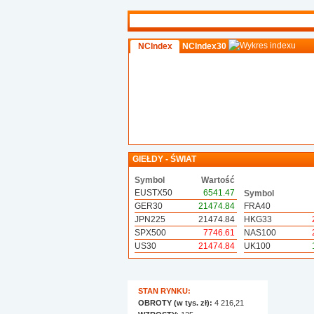
NCIndex
NCIndex30
GIEŁDY - ŚWIAT
Symbol
Wartość
EUSTX50
6541.47
Symbol
GER30
21474.84
FRA40
JPN225
21474.84
HKG33
SPX500
7746.61
NAS100
US30
21474.84
UK100
STAN RYNKU:
OBROTY (w tys. zł):
4 216,21