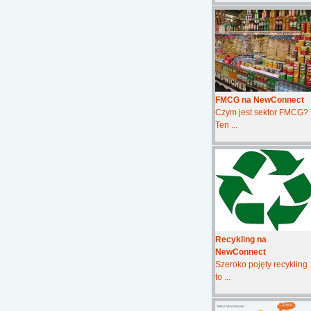
FMCG na NewConnect
Czym jest sektor FMCG?
Ten ...
Recykling na
NewConnect
Szeroko pojęty recykling
to ...