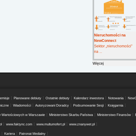
Nieruchomości na
NewConnect
Sektor „nieruchomości”
na ...
Więcej
emisje
Planowane debiuty
Ostatnie debiuty
Kalendarz inwestora
Notowania
NewC
niczne
Wiadomości
Autoryzowani Doradcy
Podsumowanie Sesji
Księgarnia
w Wartościowych w Warszawie
Ministerstwo Skarbu Państwa
Ministerstwo Finansów
pl
www.faktync.com
www.multumofert.pl
www.znanywet.pl
Kariera
Patronat Medialny