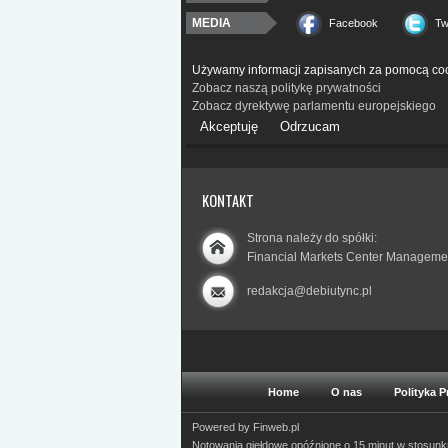
MEDIA
Facebook
Tw
Używamy informacji zapisanych za pomocą coo
Zobacz naszą politykę prywatności
Zobacz dyrektywę parlamentu europejskiego
Akceptuję
Odrzucam
KONTAKT
Strona należy do spółki:
Financial Markets Center Manageme
redakcja@debiutync.pl
Home
O nas
Polityka 
Powered by
Finweb.pl
Notowania giełdowe opóźnione o 15 minut w stosun