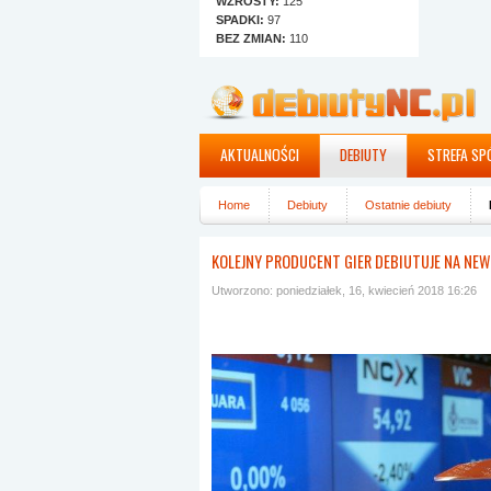
WZROSTY:
125
SPADKI:
97
BEZ ZMIAN:
110
AKTUALNOŚCI
DEBIUTY
STREFA SP
Home
Debiuty
Ostatnie debiuty
KOLEJNY PRODUCENT GIER DEBIUTUJE NA NE
Utworzono: poniedziałek, 16, kwiecień 2018 16:26