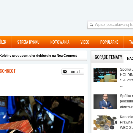
ÓŁEK
STREFA RYNKU
NOTOWANIA
VIDEO
POPULARNE
TA
Kolejny producent gier debiutuje na NewConnect
GORĄCE TEMATY
NA
Spółka 
WCONNECT
HOLDIN
S.A.,otr
...
Spółka
podsum
pierwsze
Kancela
Prawna
WEC S.A