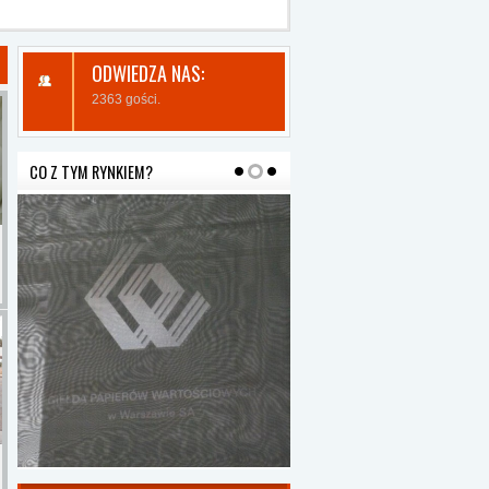
ODWIEDZA NAS:
2363 gości.
CO Z TYM RYNKIEM?