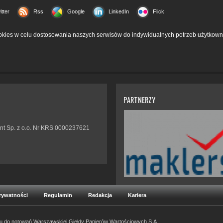
itter
Rss
Google
LinkedIn
Flick
kies w celu dostosowania naszych serwisów do indywidualnych potrzeb użytkown
PARTNERZY
nt Sp. z o.o. Nr KRS 0000237621
Prywatności
Regulamin
Redakcja
Kariera
ku do notowań Warszawskiej Giełdy Papierów Wartościowych S.A.