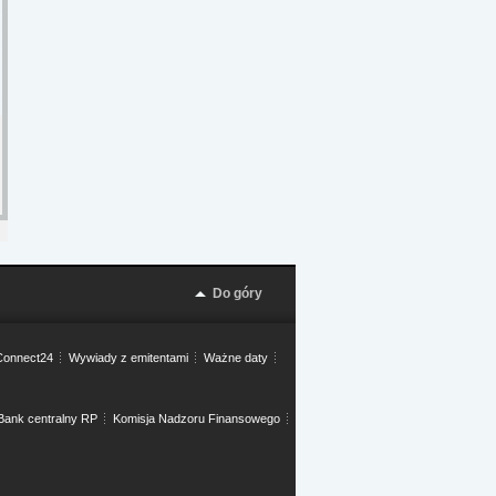
Do góry
onnect24
Wywiady z emitentami
Ważne daty
Bank centralny RP
Komisja Nadzoru Finansowego