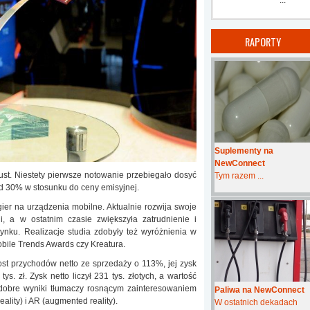
...
RAPORTY
Suplementy na
NewConnect
st. Niestety pierwsze notowanie przebiegało dosyć
Tym razem ...
d 30% w stosunku do ceny emisyjnej.
gier na urządzenia mobilne. Aktualnie rozwija swoje
, a w ostatnim czasie zwiększyła zatrudnienie i
nku. Realizacje studia zdobyły też wyróżnienia w
bile Trends Awards czy Kreatura.
rost przychodów netto ze sprzedaży o 113%, jej zysk
ys. zł. Zysk netto liczył 231 tys. złotych, a wartość
dobre wyniki tłumaczy rosnącym zainteresowaniem
Paliwa na NewConnect
ality) i AR (augmented reality).
W ostatnich dekadach