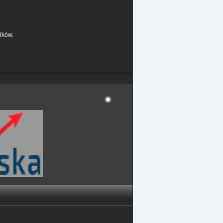
ików.