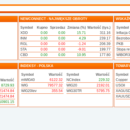
NEWCONNECT - NAJWIĘKSZE OBROTY
WSKAŹN
Symbol
Kupno
Sprzedaz
Zmiana (%)
Wartość (tys.)
Symbol
XDD
0.00
0.00
15.71
311.16
Inflacja 
INM
0.00
0.00
4.29
239.17
Bezrobo
RGL
0.00
0.00
-1.24
206.39
PKB
STA
0.00
0.00
-9.01
199.77
Stopa ref
CBD
0.00
0.00
10.95
177.80
WIBOR
INDEKSY - POLSKA
TOWAR
Symbol
Wartość
Symbol
Wartość
Symbol
mWIG40
6122.32
NCIndex
229.32
Copper
Wartość
8729.93
WIG
79577.32
WIG20
2192.01
USOil
21474.84
WIG20lev
355.54
WIG30TR
5795.75
XAGUS
21474.84
XAUUS
10901.15