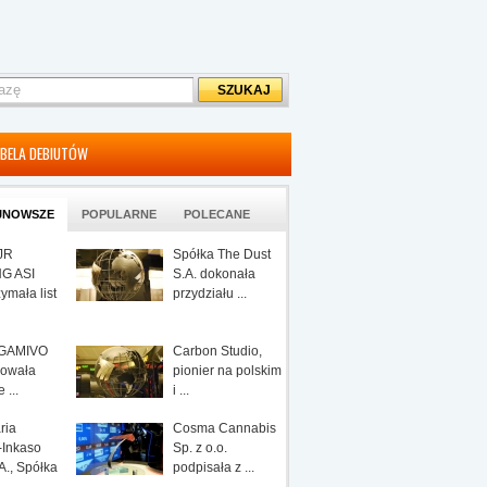
BELA DEBIUTÓW
JNOWSZE
POPULARNE
POLECANE
JR
Spółka The Dust
G ASI
S.A. dokonała
zymała list
przydziału ...
 GAMIVO
Carbon Studio,
owała
pionier na polskim
 ...
i ...
ria
Cosma Cannabis
-Inkaso
Sp. z o.o.
., Spółka
podpisała z ...