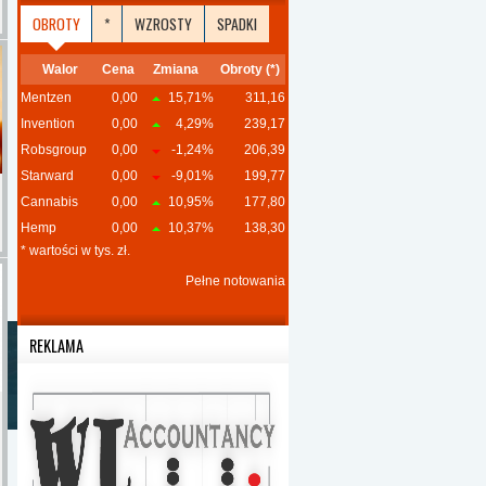
OBROTY
*
WZROSTY
SPADKI
Walor
Cena
Zmiana
Obroty (*)
Mentzen
0,00
15,71%
311,16
Invention
0,00
4,29%
239,17
Robsgroup
0,00
-1,24%
206,39
Starward
0,00
-9,01%
199,77
Cannabis
0,00
10,95%
177,80
Hemp
0,00
10,37%
138,30
* wartości w tys. zł.
Pełne notowania
REKLAMA