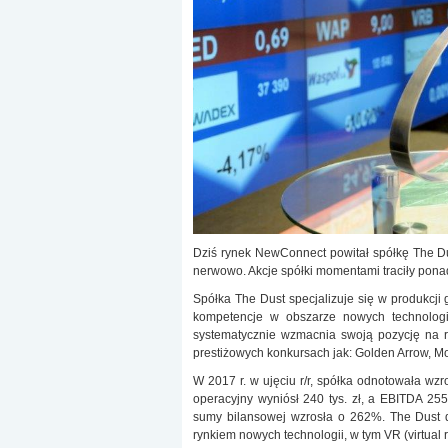
Dziś rynek NewConnect powitał spółkę The Du
nerwowo. Akcje spółki momentami traciły pona
Spółka The Dust specjalizuje się w produkcji 
kompetencje w obszarze nowych technologii
systematycznie wzmacnia swoją pozycję na ry
prestiżowych konkursach jak: Golden Arrow, Mo
W 2017 r. w ujęciu r/r, spółka odnotowała wz
operacyjny wyniósł 240 tys. zł, a EBITDA 255 t
sumy bilansowej wzrosła o 262%. The Dust 
rynkiem nowych technologii, w tym VR (virtual re