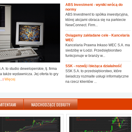
ABS Investment - wyniki wrócą do
normy
ABS Investment to spółka inwestycyjna,
której akcjami obraca się na parkiecie
NewConnect. Firm...
Osiągamy zakładane cele - Kancelaria
WEC
Kancelaria Prawna Inkaso WEC S.A. ma
siedzibę w Łodzi. Przedsiębiorstwo
funkcjonuje w branży w...
SSK - rozwój i bieżąca działalność
A. to studio deweloperskie, tj. firma
SSK S.A. to przedsiębiorstwo, które
a także wydawnicza. Jej oferta to gry
świadczy rozmaite usługi informatyczne
..
Więcej
na rzecz klientów ...
MITENTAMI
NADCHODZĄCE DEBIUTY