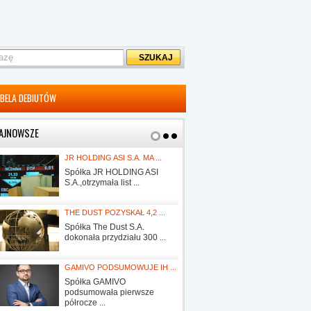
BELA DEBIUTÓW
AJNOWSZE
JR HOLDING ASI S.A. MA ...
KANCELARIA 
Spółka JR HOLDING ASI
Kancelaria 
S.A.,otrzymała list ...
WEC S.A., Spó
THE DUST POZYSKAŁ 4,2 ...
COSMA CANNA
Spółka The Dust S.A.
Cosma Canna
dokonała przydziału 300 ...
podpisała z 
GAMIVO PODSUMOWUJE IH ...
EKIPA HOLDI
Spółka GAMIVO
Beskidzkie B
podsumowała pierwsze
S.A. ma zgodę
półrocze ...