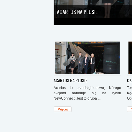
ACARTUS NA PLUSIE
Acartus to przedsiębiorstwo, którego akcja
dominujący to Acartus S.A., spółka zależna to
Acartus Czech s.r.o. Te dwie ostatnie spółki ni
ACARTUS NA PLUSIE
CZ
Acartus to przedsiębiorstwo, którego
Te
akcjami handluje się na rynku
Kę
NewConnect. Jest to grupa ...
Opo
Więcej