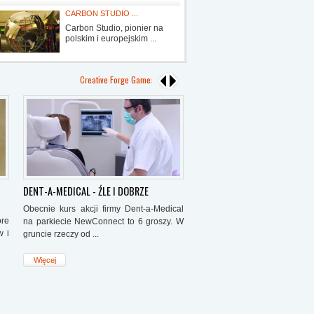
O TYM MUSISZ
CARBON STUDIO ...
Ostatnie zam
Carbon Studio, pionier na
NCIndex: 234,
polskim i europejskim ...
Creative Forge Games S.A.: Ukazał się raport za rok 2018 Pik S.A.: Powo
DENT-A-MEDICAL - ŹLE I DOBRZE
AQUA Z POZNANIA I AQUA Z B
Obecnie kurs akcji firmy Dent-a-Medical
Na parkiecie NewConnect f
re
na parkiecie NewConnect to 6 groszy. W
dwie firmy o nazwie Aqu
w i
gruncie rzeczy od ...
Bielska-Białej
(AQU), druga ...
Więcej
Więcej