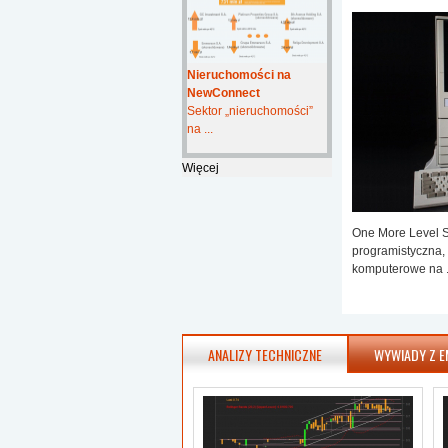
Nieruchomości na
NewConnect
Sektor „nieruchomości”
na ...
Więcej
One More Level S.
programistyczna, 
komputerowe na .
ANALIZY TECHNICZNE
WYWIADY Z E