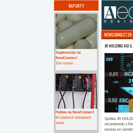
RAPORTY
NEWCONNECT24
JR HOLDING ASI S.
Suplementy na
NewConnect
Tym razem ...
Paliwa na NewConnect
W ostatnich dekadach
Spółka JR HOLDING
wiele ...
od podmiotu z Rep
wyraża on zainte