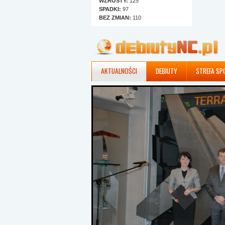
WZROSTY:
125
SPADKI:
97
BEZ ZMIAN:
110
AKTUALNOŚCI
DEBIUTY
STREFA SP