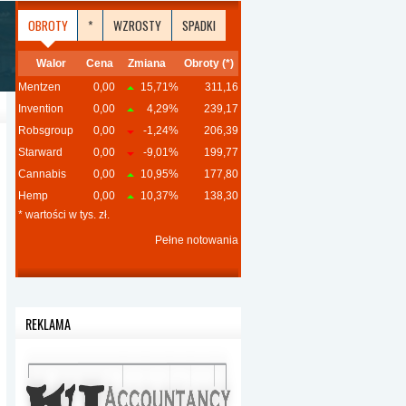
OBROTY
*
WZROSTY
SPADKI
Walor
Cena
Zmiana
Obroty (*)
Mentzen
0,00
15,71%
311,16
Invention
0,00
4,29%
239,17
Robsgroup
0,00
-1,24%
206,39
Starward
0,00
-9,01%
199,77
Cannabis
0,00
10,95%
177,80
Hemp
0,00
10,37%
138,30
* wartości w tys. zł.
Pełne notowania
REKLAMA