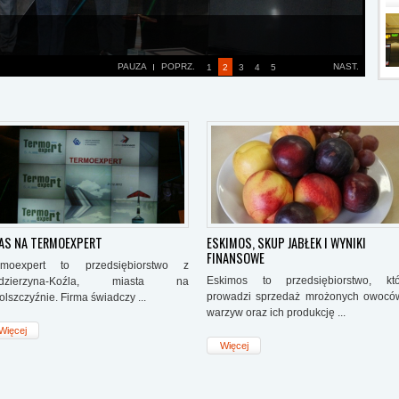
CLOUD TECHNOLOGIES ...
Cloud Technologies przejdzie
na główny rynek ...
PAUZA
POPRZ.
NAST.
1
2
3
4
5
mi handluje się na rynku NewConnect. Jest to grupa kapitałowa. Podmiot
 Profit Plus sp. z o.o., a podmioty powiązane to Acartus Slovakia s.r.o. i
Więcej
e podlegają konsolidacji.
AS NA TERMOEXPERT
ESKIMOS, SKUP JABŁEK I WYNIKI
FINANSOWE
rmoexpert to przedsiębiorstwo z
Eskimos to przedsiębiorstwo, któ
dzierzyna-Koźla, miasta na
prowadzi sprzedaż mrożonych owocó
lszczyźnie. Firma świadczy ...
warzyw oraz ich produkcję ...
Więcej
Więcej