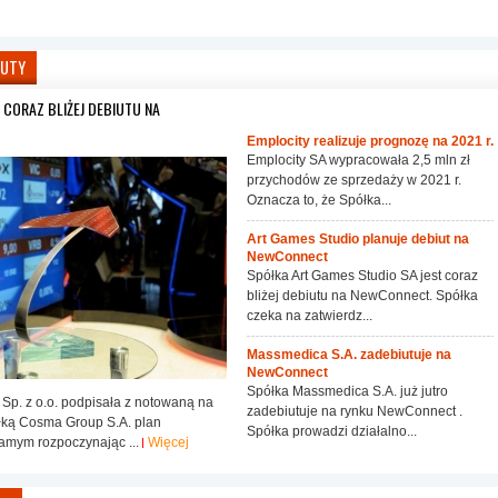
IUTY
CORAZ BLIŻEJ DEBIUTU NA
Emplocity realizuje prognozę na 2021 r.
Emplocity SA wypracowała 2,5 mln zł
przychodów ze sprzedaży w 2021 r.
Oznacza to, że Spółka...
Art Games Studio planuje debiut na
NewConnect
Spółka Art Games Studio SA jest coraz
bliżej debiutu na NewConnect. Spółka
czeka na zatwierdz...
Massmedica S.A. zadebiutuje na
NewConnect
Spółka Massmedica S.A. już jutro
p. z o.o. podpisała z notowaną na
zadebiutuje na rynku NewConnect .
ką Cosma Group S.A. plan
Spółka prowadzi działalno...
samym rozpoczynając ...
Więcej