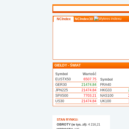
NCIndex
NCIndex30
GIEŁDY - ŚWIAT
Symbol
Wartość
EUSTX50
6507.75
Symbol
GER30
21474.84
FRA40
JPN225
21474.84
HKG33
SPX500
7703.21
NAS100
US30
21474.84
UK100
STAN RYNKU:
OBROTY (w tys. zł):
4 216,21