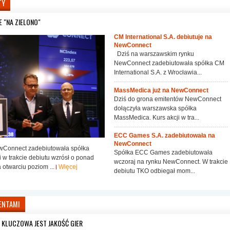
TY
E "NA ZIELONO"
CM International S.A. debiutuje na
NewConnect
Dziś na warszawskim rynku
NewConnect zadebiutowała spółka CM
International S.A. z Wrocławia...
MassMedica już na NewConnect
Dziś do grona emitentów NewConnect
dołączyła warszawska spółka
MassMedica. Kurs akcji w tra...
ECC Games S.A. zadebiutowała na
NewConnect
wConnect zadebiutowała spółka
Spółka ECC Games zadebiutowała
i w trakcie debiutu wzrósł o ponad
wczoraj na rynku NewConnect. W trakcie
 otwarciu poziom ...
Więcej
debiutu TKO odbiegał mom...
ENTAMI
- KLUCZOWA JEST JAKOŚĆ GIER