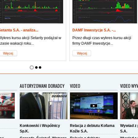
Setanta S.A. - analiza...
DAMF Inwestycje S.A. -...
Wykres kursu akcji Setanty podążał w
Przez długi czas wykres kursu akcji
czasie wakacji roku...
firmy DAMF Inwestycje...
Więcej
Więcej
AUTORYZOWANI DORADCY
VIDEO
VIDEO WY
Konkowski i Wspólnicy
Relacja z debiutu Kofama
Wywiad z
Sp.K.
Koźle S.A.
S.A.