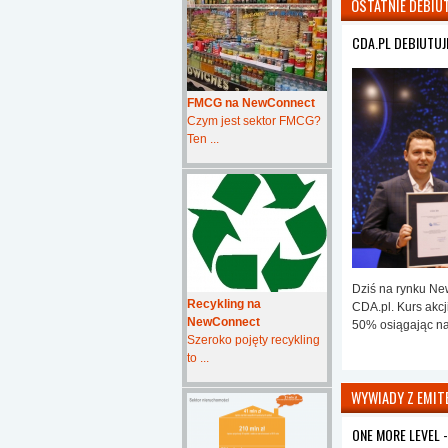
OSTATNIE DEBIU
CDA.PL DEBIUTUJ
FMCG na NewConnect
Czym jest sektor FMCG?
Ten ...
Dziś na rynku Ne
Recykling na
CDA.pl. Kurs akcj
NewConnect
50% osiągając na
Szeroko pojęty recykling
to ...
WYWIADY Z EMIT
ONE MORE LEVEL 