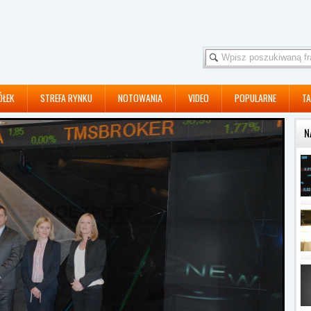
ÓŁEK
STREFA RYNKU
NOTOWANIA
VIDEO
POPULARNE
TA
N
ECO5TECH ZAPROJEKTUJE ...
Eco5tech SA po wygranym
publicznym przetargu ...
PO SESJI NA NEWCONNECT ...
Notowania NCIndexu spadły
w relacji rocznej o ...
PO SESJI NA NEWCONNECT ...
56 akcji podrożało w środę na
parkiecie ...