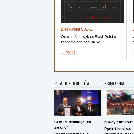
ing S.A. -...
Black Point S.A. -...
JR Holding zaczęły zyskiwać na
We wrześniu wykres Black Point w
i w sierpniu...
zasadzie poruszał się w...
ej
Więcej
RELACJE Z DEBIUTÓW
KSIĘGARNIA
CDA.PL debiutuje "na
Łowcy z kotłowni
zielono"
Rynki finansowe,