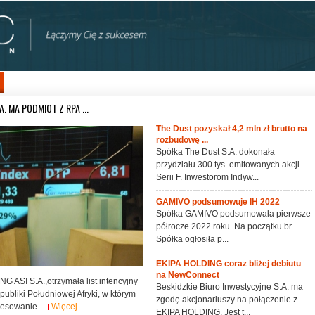
A. MA PODMIOT Z RPA ...
The Dust pozyskał 4,2 mln zł brutto na
rozbudowę ...
Spółka The Dust S.A. dokonała
przydziału 300 tys. emitowanych akcji
Serii F. Inwestorom Indyw...
GAMIVO podsumowuje IH 2022
Spółka GAMIVO podsumowała pierwsze
półrocze 2022 roku. Na początku br.
Spółka ogłosiła p...
EKIPA HOLDING coraz bliżej debiutu
na NewConnect
 ASI S.A.,otrzymała list intencyjny
Beskidzkie Biuro Inwestycyjne S.A. ma
ubliki Południowej Afryki, w którym
zgodę akcjonariuszy na połączenie z
resowanie ...
Więcej
EKIPA HOLDING. Jest t...