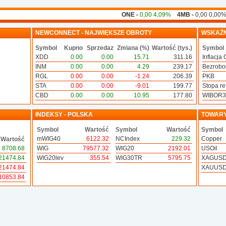
ONE -
0,00 4,09%
4MB -
0,00 0,00%
7FT -
0,0
NEWCONNECT - NAJWIĘKSZE OBROTY
WSKAŹN
Symbol
Kupno
Sprzedaz
Zmiana (%)
Wartość (tys.)
Symbol
XDD
0.00
0.00
15.71
311.16
Inflacja 
INM
0.00
0.00
4.29
239.17
Bezrobo
RGL
0.00
0.00
-1.24
206.39
PKB
STA
0.00
0.00
-9.01
199.77
Stopa ref
CBD
0.00
0.00
10.95
177.80
WIBOR
INDEKSY - POLSKA
TOWAR
Symbol
Wartość
Symbol
Wartość
Symbol
mWIG40
6122.32
NCIndex
229.32
Copper
Wartość
8708.68
WIG
79577.32
WIG20
2192.01
USOil
21474.84
WIG20lev
355.54
WIG30TR
5795.75
XAGUS
21474.84
XAUUS
10853.84