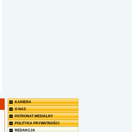
KARIERA
O NAS
PATRONAT MEDIALNY
W naszym portalu ...
POLITYKA PRYWATNOŚCI
REDAKCJA