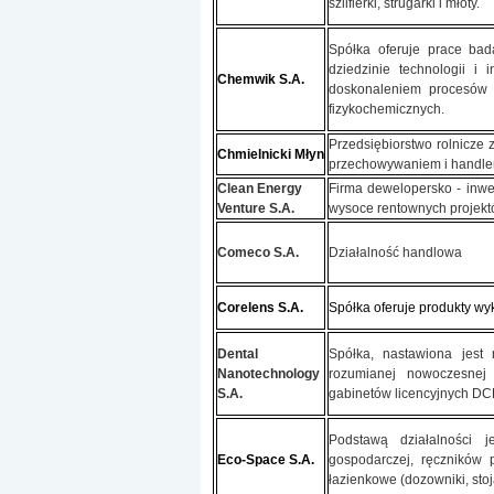
szlifierki, strugarki i młoty.
Spółka oferuje prace bad
dziedzinie technologii i
Chemwik S.A.
doskonaleniem procesów 
fizykochemicznych.
Przedsiębiorstwo rolnicze 
Chmielnicki Młyn
przechowywaniem i handl
Clean Energy
Firma dewelopersko - inwes
Venture S.A.
wysoce rentownych projektó
Comeco S.A.
Działalność handlowa
Corelens S.A.
Spółka oferuje produkty wy
Dental
Spółka, nastawiona jest
Nanotechnology
rozumianej nowoczesnej 
S.A.
gabinetów licencyjnych DC
Podstawą działalności j
Eco-Space S.A.
gospodarczej, ręczników 
łazienkowe (dozowniki, stoj