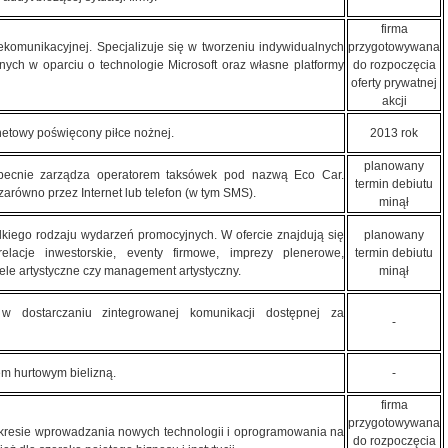
firma
ekomunikacyjnej. Specjalizuje się w tworzeniu indywidualnych
przygotowywana
nych w oparciu o technologie Microsoft oraz własne platformy
do rozpoczęcia
oferty prywatnej
akcji
rnetowy poświęcony piłce nożnej.
2013 rok
planowany
 obecnie zarządza operatorem taksówek pod nazwą Eco Car.
termin debiutu
równo przez Internet lub telefon (w tym SMS).
minął
kiego rodzaju wydarzeń promocyjnych. W ofercie znajdują się
planowany
elacje inwestorskie, eventy firmowe, imprezy plenerowe,
termin debiutu
le artystyczne czy management artystyczny.
minął
 w dostarczaniu zintegrowanej komunikacji dostępnej za
-
em hurtowym bielizną.
-
firma
przygotowywana
zakresie wprowadzania nowych technologii i oprogramowania na
do rozpoczęcia