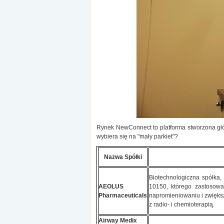
Rynek NewConnect to platforma stworzona głó
wybiera się na "mały parkiet"?
Nazwa Spółki
Biotechnologiczna spółka
AEOLUS
10150, którego zastosow
Pharmaceuticals
napromieniowaniu i zwięks
z radio- i chemioterapią.
Airway Medix