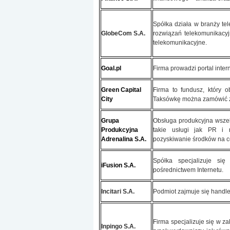
Spółka działa w branży tel
GlobeCom S.A.
rozwiązań telekomunikacyj
telekomunikacyjne.
Goal.pl
Firma prowadzi portal inte
Green Capital
Firma to fundusz, który
City
Taksówkę można zamówić za
Grupa
Obsługa produkcyjna wszel
Produkcyjna
takie usługi jak PR i r
Adrenalina S.A.
pozyskiwanie środków na ce
Spółka specjalizuje się
iFusion S.A.
pośrednictwem Internetu.
Incitari S.A.
Podmiot zajmuje się handl
Firma specjalizuje się w 
Inpingo S.A.