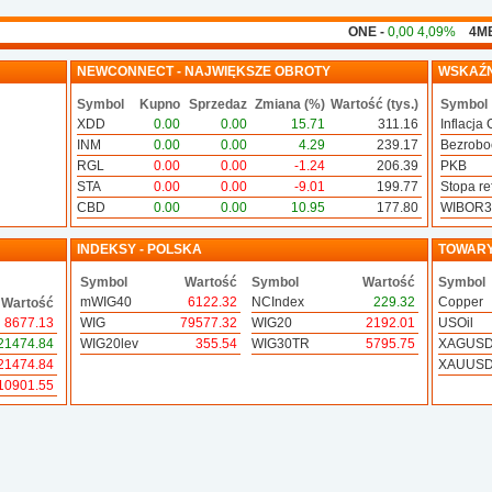
ONE -
0,00 4,09%
4MB -
0,00
NEWCONNECT - NAJWIĘKSZE OBROTY
WSKAŹN
Symbol
Kupno
Sprzedaz
Zmiana (%)
Wartość (tys.)
Symbol
XDD
0.00
0.00
15.71
311.16
Inflacja 
INM
0.00
0.00
4.29
239.17
Bezrobo
RGL
0.00
0.00
-1.24
206.39
PKB
STA
0.00
0.00
-9.01
199.77
Stopa ref
CBD
0.00
0.00
10.95
177.80
WIBOR
INDEKSY - POLSKA
TOWAR
Symbol
Wartość
Symbol
Wartość
Symbol
mWIG40
6122.32
NCIndex
229.32
Copper
Wartość
8677.13
WIG
79577.32
WIG20
2192.01
USOil
21474.84
WIG20lev
355.54
WIG30TR
5795.75
XAGUS
21474.84
XAUUS
10901.55