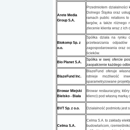
Przedmiotem działalności 
Dolnego Śląska oraz usług
Arete Media
ramach public relations t
Group S.A.
targów, a także różnego 
zlecenie klienta wraz z ich
Spółka działa na rynku o
Biokomp Sp. z
przetwarzania odpadów 
o.o.
zagospodarowania oraz oc
ścieków.
Spółka w swej ofercie po
Bio Planet S.A.
zaopatrzenie każdego odbior
BlazeFund oferuje własną
BlazeFund Inc.
istnieje możliwość in
sparametryzowane projekty
Browar Miejski
Browar restauracyjny, któr
Bielsko - Biała
klienci) pod własną marką o
BVT Sp. z o.o.
Działalność podmiotu jest 
Celma S.A. to zakłady elek
Celma S.A.
budowlańcom, rzemieślnikom,