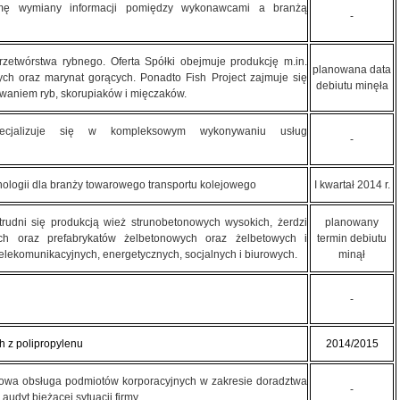
ormę wymiany informacji pomiędzy wykonawcami a branżą
-
rzetwórstwa rybnego. Oferta Spółki obejmuje produkcję m.in.
planowana data
wych oraz marynat gorących. Ponadto Fish Project zajmuje się
debiutu minęła
waniem ryb, skorupiaków i mięczaków.
pecjalizuje się w kompleksowym wykonywaniu usług
-
ologii dla branży towarowego transportu kolejowego
I kwartał 2014 r.
 trudni się produkcją wież strunobetonowych wysokich, żerdzi
planowany
ch oraz prefabrykatów żelbetonowych oraz żelbetowych i
termin debiutu
lekomunikacyjnych, energetycznych, socjalnych i biurowych.
minął
-
h z polipropylenu
2014/2015
sowa obsługa podmiotów korporacyjnych w zakresie doradztwa
-
audyt bieżącej sytuacji firmy.