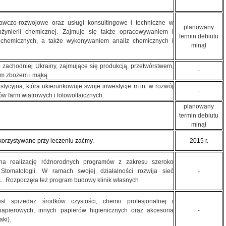
awczo-rozwojowe oraz usługi konsultingowe i techniczne w
planowany
 inżynierii chemicznej. Zajmuje się także opracowywaniem i
termin debiutu
chemicznych, a także wykonywaniem analiz chemicznych i
minął
z zachodniej Ukrainy, zajmujące się produkcją, przetwórstwem,
-
em zbożem i mąką
tycyjna, która ukierunkowuje swoje inwestycje m.in. w rozwój
-
w farm wiatrowych i fotowoltaicznych.
planowany
termin debiutu
minął
korzystywane przy leczeniu zaćmy.
2015 r.
 na realizację różnorodnych programów z zakresu szeroko
Stomatologii. W ramach swojej działalności rozwija sieć
-
L. Rozpoczęła też program budowy klinik własnych
est sprzedaż środków czystości, chemii profesjonalnej i
papierowych, innych papierów higienicznych oraz akcesoria
-
aki).