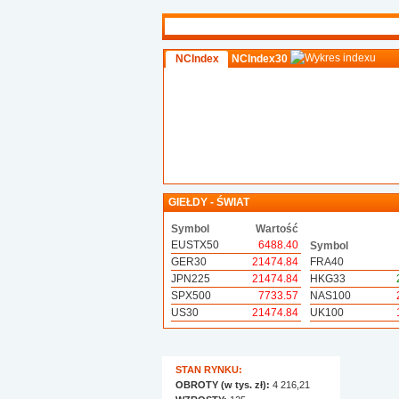
NCIndex
NCIndex30
GIEŁDY - ŚWIAT
Symbol
Wartość
EUSTX50
6488.40
Symbol
GER30
21474.84
FRA40
JPN225
21474.84
HKG33
SPX500
7733.57
NAS100
US30
21474.84
UK100
STAN RYNKU:
OBROTY (w tys. zł):
4 216,21