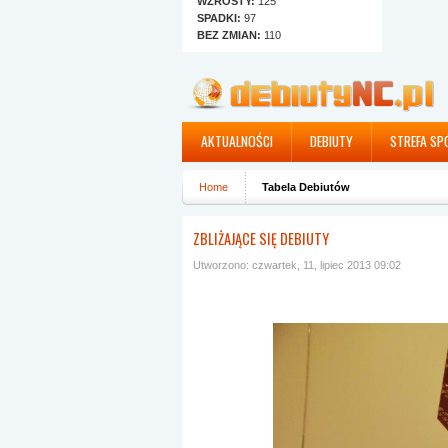
WZROSTY:
125
SPADKI:
97
BEZ ZMIAN:
110
AKTUALNOŚCI
DEBIUTY
STREFA SP
Home
Tabela Debiutów
ZBLIŻAJĄCE SIĘ DEBIUTY
Utworzono: czwartek, 11, lipiec 2013 09:02