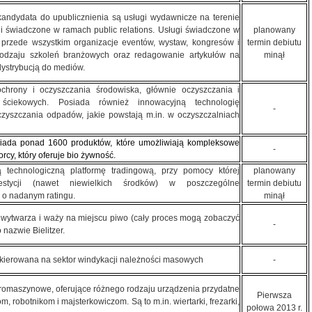
kandydata do upublicznienia są usługi wydawnicze na terenie
i świadczone w ramach public relations. Usługi świadczone w
planowany
o przede wszystkim organizacje eventów, wystaw, kongresów i
termin debiutu
rodzaju szkoleń branżowych oraz redagowanie artykułów na
minął
 dystrybucją do mediów.
chrony i oczyszczania środowiska, głównie oczyszczania i
ściekowych. Posiada również innowacyjną technologię
-
zyszczania odpadów, jakie powstają m.in. w oczyszczalniach
siada ponad 1600 produktów, które umożliwiają kompleksowe
-
cy, który oferuje bio żywność.
 technologiczną platformę tradingową, przy pomocy której
planowany
westycji (nawet niewielkich środków) w poszczególne
termin debiutu
 o nadanym ratingu.
minął
y wytwarza i waży na miejscu piwo (cały proces mogą zobaczyć
-
 nazwie Bielitzer.
skierowana na sektor windykacji należności masowych
-
tromaszynowe, oferujące różnego rodzaju urządzenia przydatne
Pierwsza
 robotnikom i majsterkowiczom. Są to m.in. wiertarki, frezarki,
połowa 2013 r.