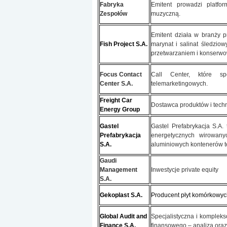
Fabryka
Emitent prowadzi platf
Zespołów
muzyczną.
Emitent działa w branży p
Fish Project S.A.
marynat i salinat śledzio
przetwarzaniem i konserwo
Focus Contact
Call Center, które s
Center S.A.
telemarketingowych.
Freight Car
Dostawca produktów i techn
Energy Group
Gastel
Gastel Prefabrykacja S.A.
Prefabrykacja
energetycznych wirowany
S.A.
aluminiowych kontenerów te
Gaudi
Management
Inwestycje private equity
S.A.
Gekoplast S.A.
Producent płyt komórkowyc
Global Audit and
Specjalistyczna i komplek
Finance S.A.
finansowego – analiza oraz 