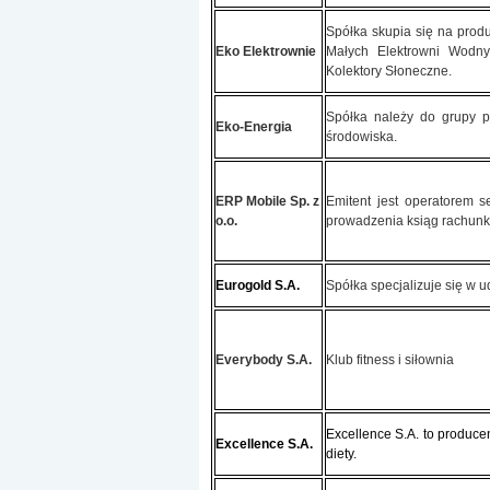
Spółka skupia się na produ
Eko Elektrownie
Małych Elektrowni Wodny
Kolektory Słoneczne.
Spółka należy do grupy pr
Eko-Energia
środowiska.
ERP Mobile Sp. z
Emitent jest operatorem s
o.o.
prowadzenia ksiąg rachunk
Eurogold S.A.
Spółka specjalizuje się w 
Everybody S.A.
Klub fitness i siłownia
Excellence S.A. to produce
Excellence S.A.
diety.