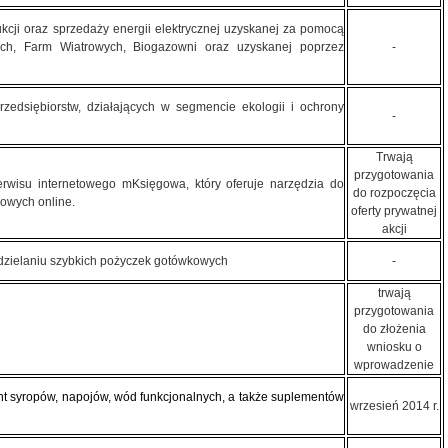
kcji oraz sprzedaży energii elektrycznej uzyskanej za pomocą
ch, Farm Wiatrowych, Biogazowni oraz uzyskanej poprzez
-
zedsiębiorstw, działających w segmencie ekologii i ochrony
-
Trwają
przygotowania
erwisu internetowego mKsięgowa, który oferuje narzędzia do
do rozpoczęcia
owych online.
oferty prywatnej
akcji
udzielaniu szybkich pożyczek gotówkowych
-
trwają
przygotowania
do złożenia
wniosku o
wprowadzenie
nt syropów, napojów, wód funkcjonalnych, a także suplementów
wrzesień 2014 r.