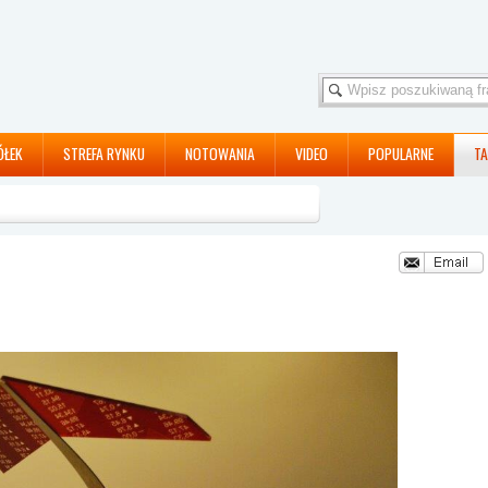
ÓŁEK
STREFA RYNKU
NOTOWANIA
VIDEO
POPULARNE
TA