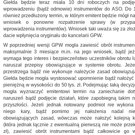
Giełda będzie teraz miała 10 dni roboczych na podję
wprowadzeniu (bądź odmowie) instrumentów do ASO. Do 
również przedłużony termin, w którym emitent będzie mógł na
wniosek o ponowne rozpatrzenie sprawy (w przyp
wprowadzenia instrumentów). Wniosek taki uważa się za zło
dacie wpłynięcia oryginału do kancelarii GPW.
W poprzedniej wersji GPW mogła zawiesić obrót instrumen
maksymalnie 3 miesiące m.in. na jego wniosek, bądź jeże
wymaga tego interes i bezpieczeństwo uczestników obrotu l
naruszał przepisy obowiązujące w systemie obrotu. Jeżel
przestrzega bądź nie wykonuje należycie zasad obowiązu
Giełda będzie mogła wystosować upomnienie bądź nałożyć 
pieniężną w wysokości do 50 tys. zł. Podejmując taką decy
mogła wyznaczyć emitentowi termin na zaniechanie do
naruszeń bądź podjęcie działań, które zapobiegną takim 
przyszłości. Jeżeli jednak notowany podmiot nie wykona
niego kary, bądź pomimo jej nałożenia nadal nie
obowiązujących zasad, wówczas może nałożyć kolejną k
(która jednak łącznie z ewentualną pierwszą nie może przek
zł), zawiesić obrót instrumentami bądź całkowicie go 