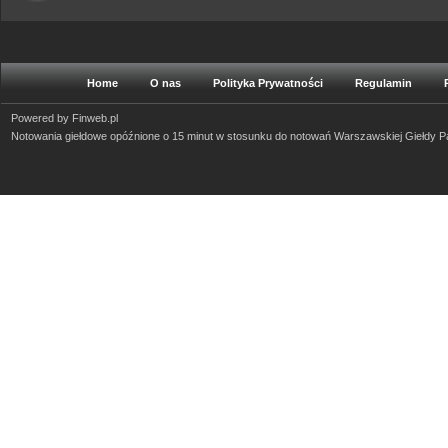
Home
O nas
Polityka Prywatności
Regulamin
Powered by
Finweb.pl
Notowania giełdowe opóźnione o 15 minut w stosunku do notowań Warszawskiej Giełdy 