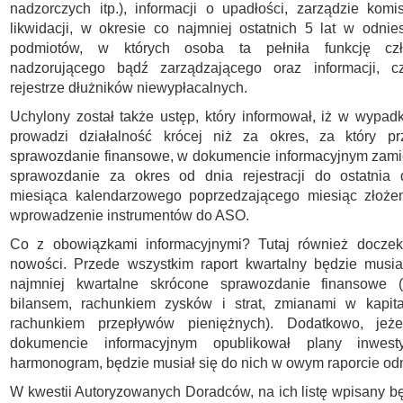
nadzorczych itp.), informacji o upadłości, zarządzie kom
likwidacji, w okresie co najmniej ostatnich 5 lat w odnie
podmiotów, w których osoba ta pełniła funkcję cz
nadzorującego bądź zarządzającego oraz informacji, c
rejestrze dłużników niewypłacalnych.
Uchylony został także ustęp, który informował, iż w wypad
prowadzi działalność krócej niż za okres, za który pr
sprawozdanie finansowe, w dokumencie informacyjnym zami
sprawozdanie za okres od dnia rejestracji do ostatnia 
miesiąca kalendarzowego poprzedzającego miesiąc złoże
wprowadzenie instrumentów do ASO.
Co z obowiązkami informacyjnymi? Tutaj również doczek
nowości. Przede wszystkim raport kwartalny będzie musia
najmniej kwartalne skrócone sprawozdanie finansowe 
bilansem, rachunkiem zysków i strat, zmianami w kapit
rachunkiem przepływów pieniężnych). Dodatkowo, jeże
dokumencie informacyjnym opublikował plany inwest
harmonogram, będzie musiał się do nich w owym raporcie od
W kwestii Autoryzowanych Doradców, na ich listę wpisany b