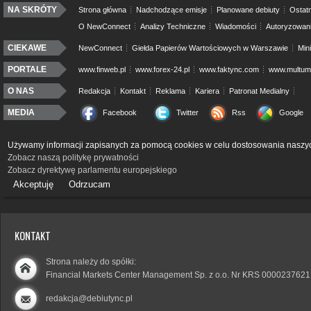
NA SKRÓTY
Strona główna
Nadchodzące emisje
Planowane debiuty
Ostatn
O NewConnect
Analizy Techniczne
Wiadomości
Autoryzowan
CIEKAWE
NewConnect
Giełda Papierów Wartościowych w Warszawie
Min
PORTALE
www.finweb.pl
www.forex-24.pl
www.faktync.com
www.multumo
O NAS
Redakcja
Kontakt
Reklama
Kariera
Patronat Medialny
MEDIA
Facebook
Twitter
Rss
Google
Używamy informacji zapisanych za pomocą cookies w celu dostosowania naszyc
Zobacz naszą politykę prywatności
Zobacz dyrektywę parlamentu europejskiego
Akceptuję
Odrzucam
KONTAKT
Strona należy do spółki:
Financial Markets Center Management Sp. z o.o. Nr KRS 0000237621
redakcja@debiutync.pl