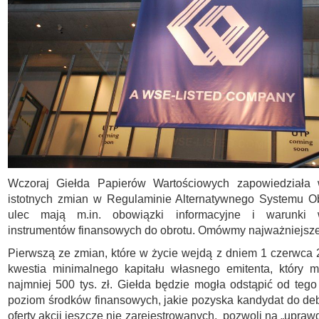
Wczoraj Giełda Papierów Wartościowych zapowiedziała
istotnych zmian w Regulaminie Alternatywnego Systemu Ob
ulec mają m.in. obowiązki informacyjne i warunki 
instrumentów finansowych do obrotu. Omówmy najważniejsze 
Pierwszą ze zmian, które w życie wejdą z dniem 1 czerwca 2
kwestia minimalnego kapitału własnego emitenta, który 
najmniej 500 tys. zł. Giełda będzie mogła odstąpić od teg
poziom środków finansowych, jakie pozyska kandydat do de
oferty akcji jeszcze nie zarejestrowanych, pozwoli na „upra