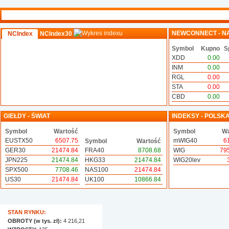
NEWCONNECT - N
NCIndex
NCIndex30
Symbol
Kupno
S
XDD
0.00
INM
0.00
RGL
0.00
STA
0.00
CBD
0.00
GIEŁDY - ŚWIAT
INDEKSY - POLSK
Symbol
Wartość
Symbol
Wa
EUSTX50
6507.75
mWIG40
6
Symbol
Wartość
GER30
21474.84
FRA40
8708.68
WIG
79
JPN225
21474.84
HKG33
21474.84
WIG20lev
SPX500
7708.46
NAS100
21474.84
US30
21474.84
UK100
10866.84
STAN RYNKU:
OBROTY (w tys. zł):
4 216,21