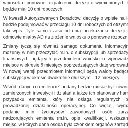
wniosek o ponowne rozpatrzenie decyzji o wymienionych k
będzie miał 10 dni roboczych.
W kwestii Autoryzowanych Doradców, decyzję o wpisie na ic
będzie podejmować w przeciągu 10 dni roboczych od otrzym
taki wpis. Tyle samo czasu od dnia przekazania decyzji 
odmowie miałby AD na złożenie wniosku o ponowne rozpozn
Zmiany tyczą się również samego dokumentu informacyj
możemy w nim przeczytać m.in. o subskrypcji lub sprzedaż
finansowych będących przedmiotem wniosku o wprowadz
miejsce w okresie 6 miesięcy poprzedzających datę wprowa
W nowej wersji przedmiotem informacji będą walory będąc
subskrypcji w okresie dwukrotnie dłuższym – 12 miesięcy.
Wśród „danych o emitencie” podany będzie musiał być równi
zamierzonych inwestycji i działań a także ich planowany h
przypadku emitenta, który nie osiąga regularnych 
prowadzonej działalności operacyjnej. Co więcej, wy
podanie m.in. życiorysów zawodowych osób zarzą
nadzorujących emitenta (m.in. opis kwalifikacji, wskaza
miejsc, w których dana osoba była członkiem organów zarzą