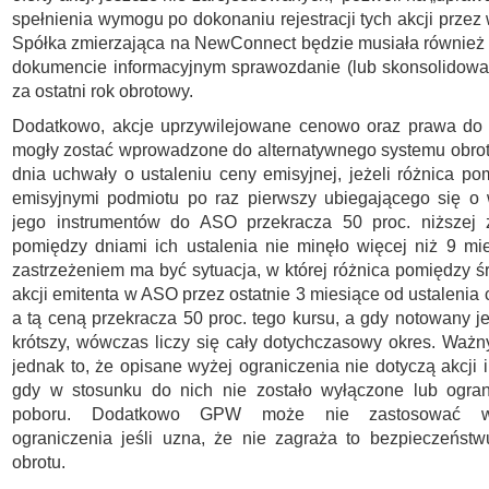
spełnienia wymogu po dokonaniu rejestracji tych akcji przez
Spółka zmierzająca na NewConnect będzie musiała również
dokumencie informacyjnym sprawozdanie (lub skonsolidowa
za ostatni rok obrotowy.
Dodatkowo, akcje uprzywilejowane cenowo oraz prawa do 
mogły zostać wprowadzone do alternatywnego systemu obrot
dnia uchwały o ustaleniu ceny emisyjnej, jeżeli różnica p
emisyjnymi podmiotu po raz pierwszy ubiegającego się o
jego instrumentów do ASO przekracza 50 proc. niższej 
pomiędzy dniami ich ustalenia nie minęło więcej niż 9 mi
zastrzeżeniem ma być sytuacja, w której różnica pomiędzy 
akcji emitenta w ASO przez ostatnie 3 miesiące od ustalenia
a tą ceną przekracza 50 proc. tego kursu, a gdy notowany je
krótszy, wówczas liczy się cały dotychczasowy okres. Ważn
jednak to, że opisane wyżej ograniczenia nie dotyczą akcji 
gdy w stosunku do nich nie zostało wyłączone lub ogra
poboru. Dodatkowo GPW może nie zastosować w
ograniczenia jeśli uzna, że nie zagraża to bezpieczeńst
obrotu.