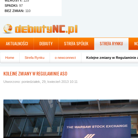
WZROSTY:
125
SPADKI:
97
BEZ ZMIAN:
110
AKTUALNOŚCI
DEBIUTY
STREFA SPÓŁEK
STREFA RYNKU
N
Home
Strefa Rynku
o newconnect
Kolejne zmiany w Regulaminie
KOLEJNE ZMIANY W REGULAMINIE ASO
Utworzono: poniedziałek, 29, kwiecień 2013 10:11