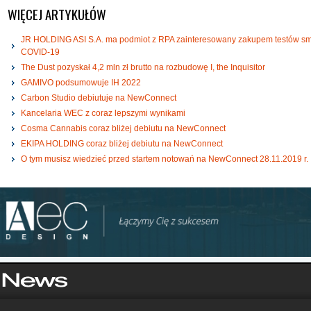
WIĘCEJ ARTYKUŁÓW
JR HOLDING ASI S.A. ma podmiot z RPA zainteresowany zakupem testów s
COVID-19
The Dust pozyskał 4,2 mln zł brutto na rozbudowę I, the Inquisitor
GAMIVO podsumowuje IH 2022
Carbon Studio debiutuje na NewConnect
Kancelaria WEC z coraz lepszymi wynikami
Cosma Cannabis coraz bliżej debiutu na NewConnect
EKIPA HOLDING coraz bliżej debiutu na NewConnect
O tym musisz wiedzieć przed startem notowań na NewConnect 28.11.2019 r.