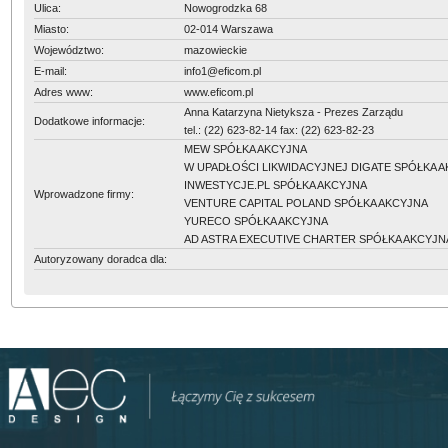
Ulica:
Nowogrodzka 68
Miasto:
02-014 Warszawa
Województwo:
mazowieckie
E-mail:
info1@eficom.pl
Adres www:
www.eficom.pl
Anna Katarzyna Nietyksza - Prezes Zarządu
Dodatkowe informacje:
tel.: (22) 623-82-14 fax: (22) 623-82-23
MEW SPÓŁKA AKCYJNA
W UPADŁOŚCI LIKWIDACYJNEJ DIGATE SPÓŁKA 
INWESTYCJE.PL SPÓŁKA AKCYJNA
Wprowadzone firmy:
VENTURE CAPITAL POLAND SPÓŁKA AKCYJNA
YURECO SPÓŁKA AKCYJNA
AD ASTRA EXECUTIVE CHARTER SPÓŁKA AKCYJN
Autoryzowany doradca dla: