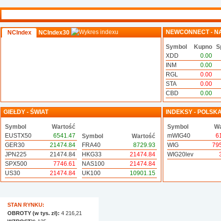
NEWCONNECT - N
NCIndex
NCIndex30
Symbol
Kupno
S
XDD
0.00
INM
0.00
RGL
0.00
STA
0.00
CBD
0.00
GIEŁDY - ŚWIAT
INDEKSY - POLSK
Symbol
Wartość
Symbol
Wa
EUSTX50
6541.47
mWIG40
6
Symbol
Wartość
GER30
21474.84
FRA40
8729.93
WIG
79
JPN225
21474.84
HKG33
21474.84
WIG20lev
SPX500
7746.61
NAS100
21474.84
US30
21474.84
UK100
10901.15
STAN RYNKU:
OBROTY (w tys. zł):
4 216,21