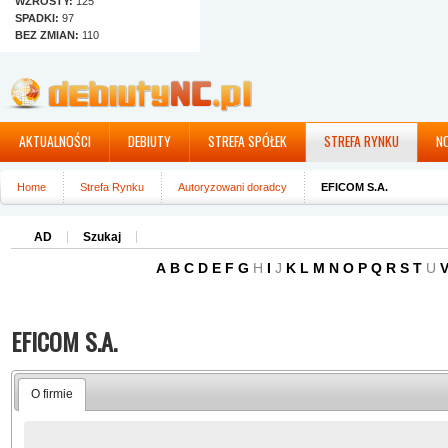
WZROSTY:
125
SPADKI:
97
BEZ ZMIAN:
110
AKTUALNOŚCI
DEBIUTY
STREFA SPÓŁEK
STREFA RYNKU
N
Home
Strefa Rynku
Autoryzowani doradcy
EFICOM S.A.
AD
Szukaj
A
B
C
D
E
F
G
H
I
J
K
L
M
N
O
P
Q
R
S
T
U
EFICOM S.A.
O firmie