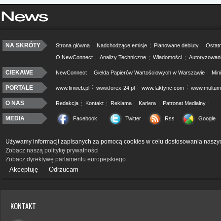
NA SKRÓTY
Strona główna
Nadchodzące emisje
Planowane debiuty
Ostatn
O NewConnect
Analizy Techniczne
Wiadomości
Autoryzowan
CIEKAWE
NewConnect
Giełda Papierów Wartościowych w Warszawie
Min
PORTALE
www.finweb.pl
www.forex-24.pl
www.faktync.com
www.multumo
O NAS
Redakcja
Kontakt
Reklama
Kariera
Patronat Medialny
MEDIA
Facebook
Twitter
Rss
Google
Używamy informacji zapisanych za pomocą cookies w celu dostosowania naszyc
Zobacz naszą politykę prywatności
Zobacz dyrektywę parlamentu europejskiego
Akceptuję
Odrzucam
KONTAKT