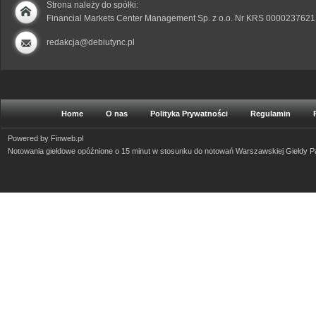
Strona należy do spółki:
Financial Markets Center Management Sp. z o.o. Nr KRS 0000237621
redakcja@debiutync.pl
Home
O nas
Polityka Prywatności
Regulamin
Powered by
Finweb.pl
Notowania giełdowe opóźnione o 15 minut w stosunku do notowań Warszawskiej Giełdy 