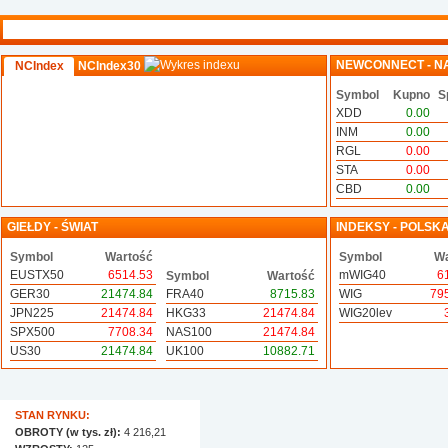
NEWCONNECT - N
NCIndex
NCIndex30
Symbol
Kupno
S
XDD
0.00
INM
0.00
RGL
0.00
STA
0.00
CBD
0.00
GIEŁDY - ŚWIAT
INDEKSY - POLSK
Symbol
Wartość
Symbol
Wa
EUSTX50
6514.53
mWIG40
6
Symbol
Wartość
GER30
21474.84
FRA40
8715.83
WIG
79
JPN225
21474.84
HKG33
21474.84
WIG20lev
SPX500
7708.34
NAS100
21474.84
US30
21474.84
UK100
10882.71
STAN RYNKU:
OBROTY (w tys. zł):
4 216,21