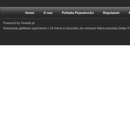
Home
O nas
Polityka Prywatności
Regulamin
Powered by
Finweb.pl
Notowania giełdowe opóźnione o 15 minut w stosunku do notowań Warszawskiej Giełdy 