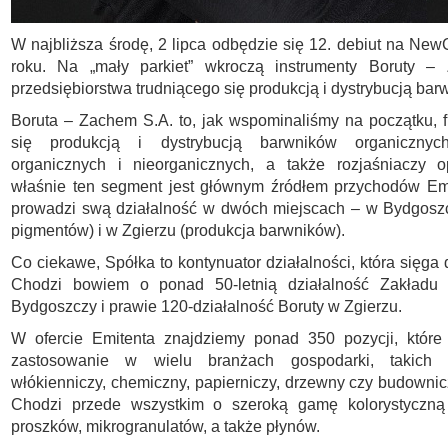
W najbliższa środę, 2 lipca odbędzie się 12. debiut na Ne
roku. Na „mały parkiet” wkroczą instrumenty Boruty –
przedsiębiorstwa trudniącego się produkcją i dystrybucją bar
Boruta – Zachem S.A. to, jak wspominaliśmy na początku, f
się produkcją i dystrybucją barwników organicznyc
organicznych i nieorganicznych, a także rozjaśniaczy o
właśnie ten segment jest głównym źródłem przychodów Emi
prowadzi swą działalność w dwóch miejscach – w Bydgoszc
pigmentów) i w Zgierzu (produkcja barwników).
Co ciekawe, Spółka to kontynuator działalności, która sięga
Chodzi bowiem o ponad 50-letnią działalność Zakładu
Bydgoszczy i prawie 120-działalność Boruty w Zgierzu.
W ofercie Emitenta znajdziemy ponad 350 pozycji, które
zastosowanie w wielu branżach gospodarki, takich 
włókienniczy, chemiczny, papierniczy, drzewny czy budownicz
Chodzi przede wszystkim o szeroką gamę kolorystyczn
proszków, mikrogranulatów, a także płynów.