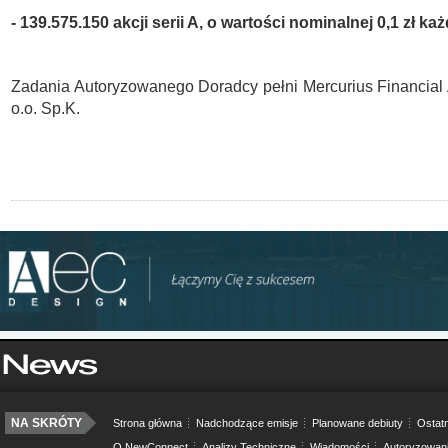
- 139.575.150 akcji serii A, o wartości nominalnej 0,1 zł każ
Zadania Autoryzowanego Doradcy pełni Mercurius Financial 
o.o. Sp.K.
NA SKRÓTY
Strona główna
Nadchodzące emisje
Planowane debiuty
Ostatn
O NewConnect
Analizy Techniczne
Wiadomości
Autoryzowan