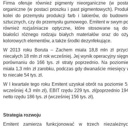
Firma oferuje również pigmenty nieorganiczne (w posta
organiczne (w postaci proszku i past pigmentowych). Produkt
kolei do przemysłu produkcji farb i lakierów, do budown
sztucznych, czy do przemysłu gumowego. Emitent w swym por
również rozjaśniacze optyczne, które stosowane są d
białości różnego rodzaju białych materiałów oraz do oż
kolorowych elementów, a także środki dezynfekujące.
W 2013 roku Boruta – Zachem miała 18,8 mln zł przy
niecałych 18 mln zł rok wcześniej. Jej wynik operacyjny sięgn
porównaniu do 166 tys. zł straty poprzednio. Na poziomi
miała 1,3 mln zł zarobku, podczas gdy dwanaście miesięcy 
to niecałe 54 tys. zł.
W I kwartale tego roku Emitent uzyskał obrót na poziomie 5,
wcześniej 4,3 mln zł), EBIT rzędu 229 tys. zł(poprzednio 194 
netto rzędu 186 tys. zł (wcześniej 156 tys. zł).
Strategia rozwoju
Emitent zamierza funkcjonować w trzech niezależny