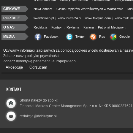
CIEKAWE
NewConnect
Giełda Papierów Wartościowych w Warszawie
Min
PORTALE
www.finweb.pl
www.forex-24.pl
www.faktync.com
www.multumo
O NAS
Redakcja
Kontakt
Reklama
Kariera
Patronat Medialny
MEDIA
Facebook
Twitter
Rss
Google
Używamy informacji zapisanych za pomocą cookies w celu dostosowania naszyc
Zobacz naszą politykę prywatności
Zobacz dyrektywę parlamentu europejskiego
Akceptuję
Odrzucam
KONTAKT
Strona należy do spółki:
Financial Markets Center Management Sp. z o.o. Nr KRS 0000237621
redakcja@debiutync.pl