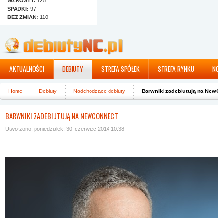
WZROSTY:
125
SPADKI:
97
BEZ ZMIAN:
110
AKTUALNOŚCI
DEBIUTY
STREFA SPÓŁEK
STREFA RYNKU
N
Home
Debiuty
Nadchodzące debiuty
Barwniki zadebiutują na Ne
BARWNIKI ZADEBIUTUJĄ NA NEWCONNECT
Utworzono: poniedziałek, 30, czerwiec 2014 10:38