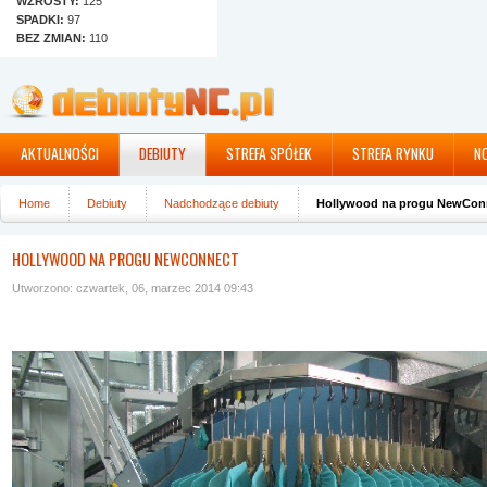
WZROSTY:
125
SPADKI:
97
BEZ ZMIAN:
110
AKTUALNOŚCI
DEBIUTY
STREFA SPÓŁEK
STREFA RYNKU
N
Home
Debiuty
Nadchodzące debiuty
Hollywood na progu NewCon
HOLLYWOOD NA PROGU NEWCONNECT
Utworzono: czwartek, 06, marzec 2014 09:43