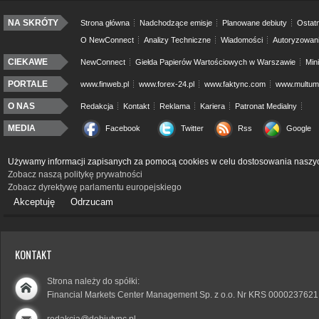
NA SKRÓTY
Strona główna
Nadchodzące emisje
Planowane debiuty
Ostatn
O NewConnect
Analizy Techniczne
Wiadomości
Autoryzowan
CIEKAWE
NewConnect
Giełda Papierów Wartościowych w Warszawie
Min
PORTALE
www.finweb.pl
www.forex-24.pl
www.faktync.com
www.multumo
O NAS
Redakcja
Kontakt
Reklama
Kariera
Patronat Medialny
MEDIA
Facebook
Twitter
Rss
Google
Używamy informacji zapisanych za pomocą cookies w celu dostosowania naszyc
Zobacz naszą politykę prywatności
Zobacz dyrektywę parlamentu europejskiego
Akceptuję
Odrzucam
KONTAKT
Strona należy do spółki:
Financial Markets Center Management Sp. z o.o. Nr KRS 0000237621