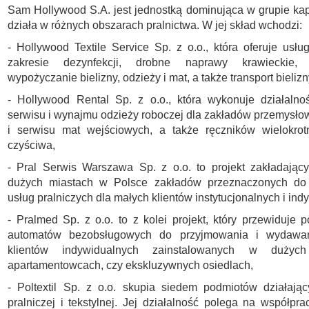
Sam Hollywood S.A. jest jednostką dominująca w grupie kapi
działa w różnych obszarach pralnictwa. W jej skład wchodzi:
- Hollywood Textile Service Sp. z o.o., która oferuje usług
zakresie dezynfekcji, drobne naprawy krawieckie,
wypożyczanie bielizny, odzieży i mat, a także transport bielizn
- Hollywood Rental Sp. z o.o., która wykonuje działalno
serwisu i wynajmu odzieży roboczej dla zakładów przemysł
i serwisu mat wejściowych, a także ręczników wielokrot
czyściwa,
- Pral Serwis Warszawa Sp. z o.o. to projekt zakładając
dużych miastach w Polsce zakładów przeznaczonych do
usług pralniczych dla małych klientów instytucjonalnych i ind
- Pralmed Sp. z o.o. to z kolei projekt, który przewiduje p
automatów bezobsługowych do przyjmowania i wydawan
klientów indywidualnych zainstalowanych w dużych
apartamentowcach, czy ekskluzywnych osiedlach,
- Poltextil Sp. z o.o. skupia siedem podmiotów działają
pralniczej i tekstylnej. Jej działalność polega na współpra