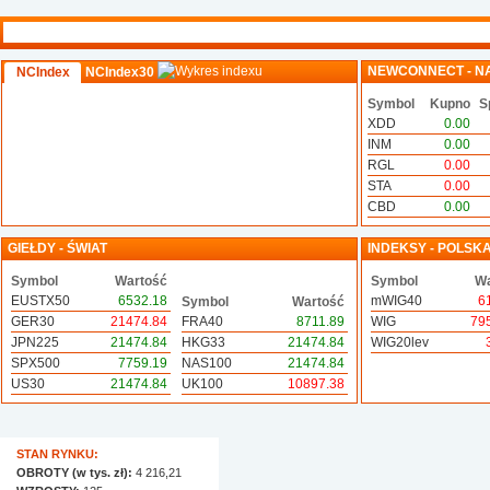
NEWCONNECT - N
NCIndex
NCIndex30
Symbol
Kupno
S
XDD
0.00
INM
0.00
RGL
0.00
STA
0.00
CBD
0.00
GIEŁDY - ŚWIAT
INDEKSY - POLSK
Symbol
Wartość
Symbol
Wa
EUSTX50
6532.18
mWIG40
6
Symbol
Wartość
GER30
21474.84
FRA40
8711.89
WIG
79
JPN225
21474.84
HKG33
21474.84
WIG20lev
SPX500
7759.19
NAS100
21474.84
US30
21474.84
UK100
10897.38
STAN RYNKU:
OBROTY (w tys. zł):
4 216,21