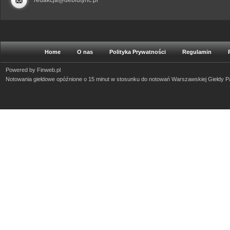
redakcja@debiutync.pl
Home
O nas
Polityka Prywatności
Regulamin
Powered by
Finweb.pl
Notowania giełdowe opóźnione o 15 minut w stosunku do notowań Warszawskiej Giełdy 