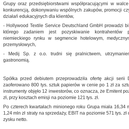
Grupy oraz przedsiębiorstwami współpracującymi w walce
konkurencją, dokonywaniu wspólnych zakupów, promocji cz
działań edukacyjnych dla klientów,
- Hollywood Textile Service Deutschland GmbH prowadzi b
którego zadaniem jest pozyskiwanie kontrahentów p
niemieckiego rynku w segmencie hotelowym, medyczny
przemysłowych,
- Medij Sp. z o.o. trudni się pralnictwem, utrzymanie
gastronomią.
Spółka przed debiutem przeprowadziła ofertę akcji serii
zaoferowano 800 tys. sztuk papierów w cenie po 1 zł za szt
instrumenty objęło 12 inwestorów, co oznacza, że Emitent po
zł, przy kosztach emisji na poziomie 121 tys. zł.
Po czterech kwartałach minionego roku Grupa miała 16,34 m
1,24 mln zł straty na sprzedaży, EBIT na poziomie 571 tys. zł o
zysku netto.