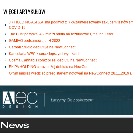
WIĘCEJ ARTYKUŁÓW
JR HOLDING ASI S.A. ma podmiot z RPA zainteresowany zakupem testów s
COVID-19
The Dust pozyskał 4,2 mln zł brutto na rozbudowę I, the Inquisitor
GAMIVO podsumowuje IH 2022
Carbon Studio debiutuje na NewConnect
Kancelaria WEC z coraz lepszymi wynikami
Cosma Cannabis coraz bliżej debiutu na NewConnect
EKIPA HOLDING coraz bliżej debiutu na NewConnect
O tym musisz wiedzieć przed startem notowań na NewConnect 28.11.2019 r.