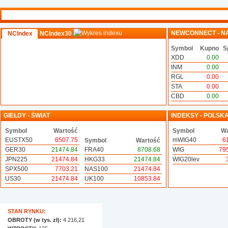
NEWCONNECT - N
NCIndex
NCIndex30
Symbol
Kupno
S
XDD
0.00
INM
0.00
RGL
0.00
STA
0.00
CBD
0.00
GIEŁDY - ŚWIAT
INDEKSY - POLSK
Symbol
Wartość
Symbol
Wa
EUSTX50
6507.75
mWIG40
6
Symbol
Wartość
GER30
21474.84
FRA40
8708.68
WIG
79
JPN225
21474.84
HKG33
21474.84
WIG20lev
SPX500
7703.21
NAS100
21474.84
US30
21474.84
UK100
10853.84
STAN RYNKU:
OBROTY (w tys. zł):
4 216,21