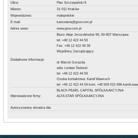
Ulica:
Plac Szczepański 8
Miasto:
31-011 Kraków
Województwo:
małopolskie
E-mail:
kancelaria@gsw.com.pl
Adres www:
www.gsw.com.pl
Biuro: Aleje Jerozolimskie 96, 00-807 Warszawa
tel. +48 12 422 44 59
Fax. +48 12 422 49 39
Wspólnicy Zarządzający:
Dodatkowe informacje:
dr Marcin Gorazda
adw. Lesław Świstuń
tel. +48 12 422 44 59
Osoba kontaktowa: Kamil Wawruch
tel. +48 12 422 44 59 kom. +48 509 015 996 kamil.w
BLACK PEARL CAPITAL SPÓŁKA AKCYJNA
Wprowadzone firmy:
ALFA STAR SPÓŁKA AKCYJNA
Autoryzowany doradca dla: