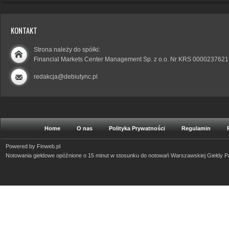
KONTAKT
Strona należy do spółki:
Financial Markets Center Management Sp. z o.o. Nr KRS 0000237621
redakcja@debiutync.pl
Home
O nas
Polityka Prywatności
Regulamin
Powered by
Finweb.pl
Notowania giełdowe opóźnione o 15 minut w stosunku do notowań Warszawskiej Giełdy 