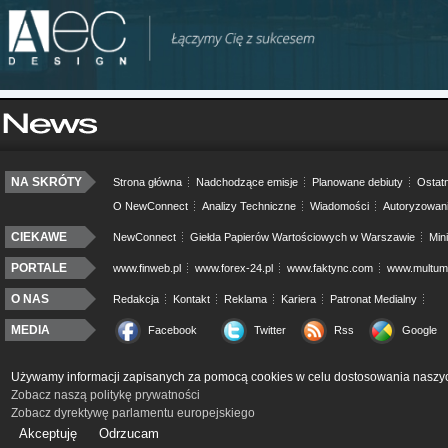
NA SKRÓTY
Strona główna
Nadchodzące emisje
Planowane debiuty
Ostatn
O NewConnect
Analizy Techniczne
Wiadomości
Autoryzowan
CIEKAWE
NewConnect
Giełda Papierów Wartościowych w Warszawie
Min
PORTALE
www.finweb.pl
www.forex-24.pl
www.faktync.com
www.multumo
O NAS
Redakcja
Kontakt
Reklama
Kariera
Patronat Medialny
MEDIA
Facebook
Twitter
Rss
Google
Używamy informacji zapisanych za pomocą cookies w celu dostosowania naszyc
Zobacz naszą politykę prywatności
Zobacz dyrektywę parlamentu europejskiego
Akceptuję
Odrzucam