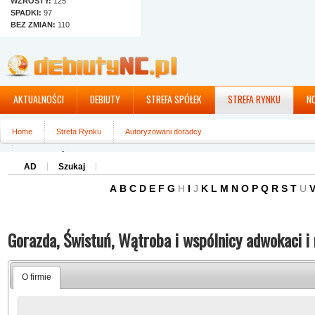
WZROSTY:
125
SPADKI:
97
BEZ ZMIAN:
110
AKTUALNOŚCI
DEBIUTY
STREFA SPÓŁEK
STREFA RYNKU
N
Home
Strefa Rynku
Autoryzowani doradcy
Gorazda, Świstuń, Wątroba i wspólnicy adwokaci i radcowie prawni Sp.k.
AD
Szukaj
A
B
C
D
E
F
G
H
I
J
K
L
M
N
O
P
Q
R
S
T
U
Gorazda, Świstuń, Wątroba i wspólnicy adwokaci i 
O firmie