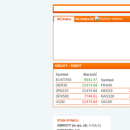
NCIndex
NCIndex30
GIEŁDY - ŚWIAT
Symbol
Wartość
EUSTX50
6541.47
Symbol
GER30
21474.84
FRA40
JPN225
21474.84
HKG33
SPX500
7746.61
NAS100
US30
21474.84
UK100
STAN RYNKU:
OBROTY (w tys. zł):
4 216,21