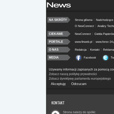
NA SKRÓTY
Strona główna
Nadchodzące 
O NewConnect
Analizy Tech
CIEKAWE
NewConnect
Giełda Papieró
PORTALE
www.finweb.pl
www.forex-24.
O NAS
Redakcja
Kontakt
Reklama
MEDIA
Facebook
Tw
Używamy informacji zapisanych za pomocą coo
Zobacz naszą politykę prywatności
Zobacz dyrektywę parlamentu europejskiego
Akceptuję
Odrzucam
KONTAKT
Strona należy do spółki: