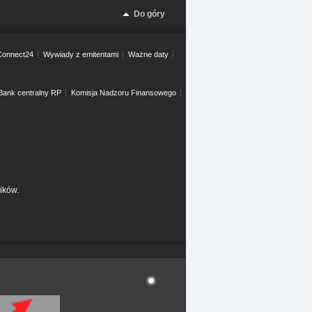
Do góry
onnect24
Wywiady z emitentami
Ważne daty
Bank centralny RP
Komisja Nadzoru Finansowego
ików.