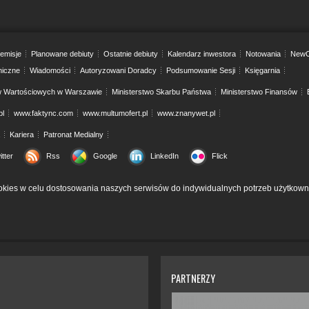
emisje
Planowane debiuty
Ostatnie debiuty
Kalendarz inwestora
Notowania
NewC
niczne
Wiadomości
Autoryzowani Doradcy
Podsumowanie Sesji
Księgarnia
w Wartościowych w Warszawie
Ministerstwo Skarbu Państwa
Ministerstwo Finansów
pl
www.faktync.com
www.multumofert.pl
www.znanywet.pl
Kariera
Patronat Medialny
itter
Rss
Google
LinkedIn
Flick
kies w celu dostosowania naszych serwisów do indywidualnych potrzeb użytkown
PARTNERZY