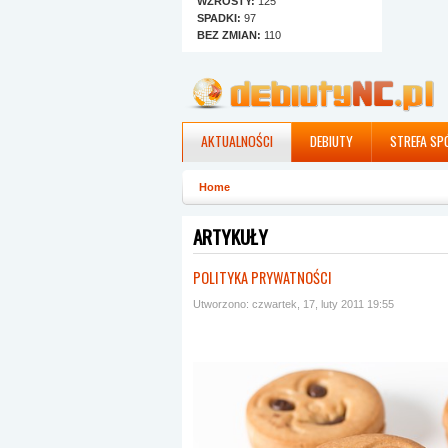
WZROSTY:
125
SPADKI:
97
BEZ ZMIAN:
110
AKTUALNOŚCI
DEBIUTY
STREFA SP
Home
ARTYKUŁY
POLITYKA PRYWATNOŚCI
Utworzono: czwartek, 17, luty 2011 19:55