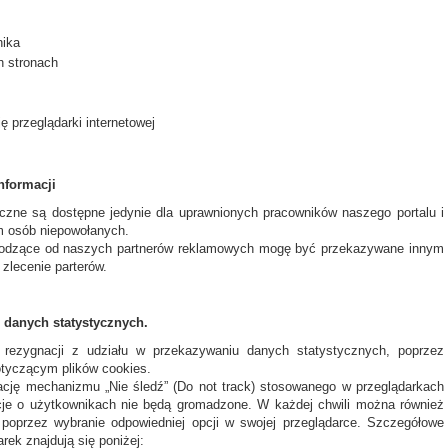
nika
h stronach
ę przeglądarki internetowej
nformacji
czne są dostępne jedynie dla uprawnionych pracowników naszego portalu i
m osób niepowołanych.
chodzące od naszych partnerów reklamowych mogę być przekazywane innym
zlecenie parterów.
 danych statystycznych.
rezygnacji z udziału w przekazywaniu danych statystycznych, poprzez
otyczącym plików cookies.
rację mechanizmu „Nie śledź” (Do not track) stosowanego w przeglądarkach
acje o użytkownikach nie będą gromadzone. W każdej chwili można również
 poprzez wybranie odpowiedniej opcji w swojej przeglądarce. Szczegółowe
rek znajdują się poniżej: