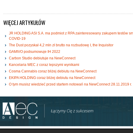
WIĘCEJ ARTYKUŁÓW
JR HOLDING ASI S.A. ma podmiot z RPA zainteresowany zakupem testów s
COVID-19
The Dust pozyskał 4,2 mln zł brutto na rozbudowę I, the Inquisitor
GAMIVO podsumowuje IH 2022
Carbon Studio debiutuje na NewConnect
Kancelaria WEC z coraz lepszymi wynikami
Cosma Cannabis coraz bliżej debiutu na NewConnect
EKIPA HOLDING coraz bliżej debiutu na NewConnect
O tym musisz wiedzieć przed startem notowań na NewConnect 28.11.2019 r.