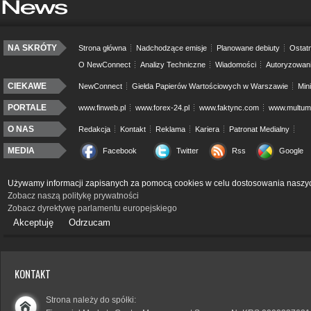
NA SKRÓTY
Strona główna
Nadchodzące emisje
Planowane debiuty
Ostatn
O NewConnect
Analizy Techniczne
Wiadomości
Autoryzowan
CIEKAWE
NewConnect
Giełda Papierów Wartościowych w Warszawie
Min
PORTALE
www.finweb.pl
www.forex-24.pl
www.faktync.com
www.multumo
O NAS
Redakcja
Kontakt
Reklama
Kariera
Patronat Medialny
MEDIA
Facebook
Twitter
Rss
Google
Używamy informacji zapisanych za pomocą cookies w celu dostosowania naszyc
Zobacz naszą politykę prywatności
Zobacz dyrektywę parlamentu europejskiego
Akceptuję
Odrzucam
KONTAKT
Strona należy do spółki: