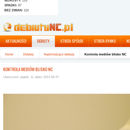
WZROSTY:
125
SPADKI:
97
BEZ ZMIAN:
110
AKTUALNOŚCI
DEBIUTY
STREFA SPÓŁEK
STREFA RYNKU
N
Home
Debiuty
Nadchodzące debiuty
Kontrola mediów blisko NC
KONTROLA MEDIÓW BLISKO NC
Utworzono: piątek, 11, lipiec 2014 08:37