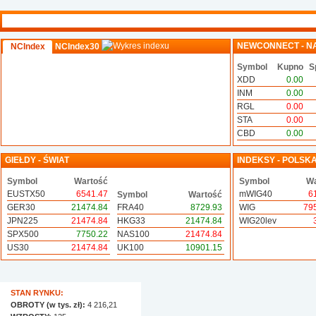
NEWCONNECT - N
NCIndex
NCIndex30
Symbol
Kupno
S
XDD
0.00
INM
0.00
RGL
0.00
STA
0.00
CBD
0.00
GIEŁDY - ŚWIAT
INDEKSY - POLSK
Symbol
Wartość
Symbol
Wa
EUSTX50
6541.47
mWIG40
6
Symbol
Wartość
GER30
21474.84
FRA40
8729.93
WIG
79
JPN225
21474.84
HKG33
21474.84
WIG20lev
SPX500
7750.22
NAS100
21474.84
US30
21474.84
UK100
10901.15
STAN RYNKU:
OBROTY (w tys. zł):
4 216,21