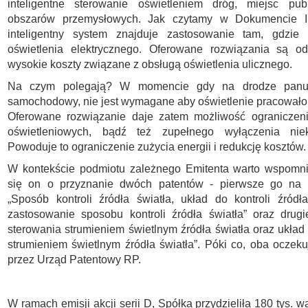
inteligentne sterowanie oświetleniem dróg, miejsc pub
obszarów przemysłowych. Jak czytamy w Dokumencie In
inteligentny system znajduje zastosowanie tam, gdzie d
oświetlenia elektrycznego. Oferowane rozwiązania są o
wysokie koszty związane z obsługą oświetlenia ulicznego.
Na czym polegają? W momencie gdy na drodze panu
samochodowy, nie jest wymagane aby oświetlenie pracowało
Oferowane rozwiązanie daje zatem możliwość ograniczen
oświetleniowych, bądź też zupełnego wyłączenia niek
Powoduje to ograniczenie zużycia energii i redukcję kosztów.
W kontekście podmiotu zależnego Emitenta warto wspomni
się on o przyznanie dwóch patentów - pierwsze go na 
„Sposób kontroli źródła światła, układ do kontroli źródł
zastosowanie sposobu kontroli źródła światła” oraz drug
sterowania strumieniem świetlnym źródła światła oraz układ
strumieniem świetlnym źródła światła”. Póki co, oba oczek
przez Urząd Patentowy RP.
W ramach emisji akcji serii D, Spółka przydzieliła 180 tys. 