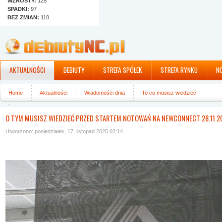
WZROSTY:
125
SPADKI:
97
BEZ ZMIAN:
110
AKTUALNOŚCI
DEBIUTY
STREFA SPÓŁEK
STREFA RYNKU
N
Home
Aktualności
Wiadomości dnia
To co musisz wiedzieć
O tym musisz wiedzieć przed startem notowań na NewConnect 28.11.2019 r.
O TYM MUSISZ WIEDZIEĆ PRZED STARTEM NOTOWAŃ NA NEWCONNECT 28.11.20
Utworzono: poniedziałek, 17, listopad 2025 02:14