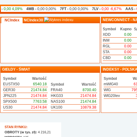
,00 4,09%
4MB -
0,00 0,00%
7FT -
0,00 0,00%
7LV -
0,00 -6,67%
AAS -
0,0
NEWCONNECT - N
NCIndex
NCIndex30
Symbol
Kupno
S
XDD
0.00
INM
0.00
RGL
0.00
STA
0.00
CBD
0.00
GIEŁDY - ŚWIAT
INDEKSY - POLSK
Symbol
Wartość
Symbol
Wa
EUSTX50
6540.18
mWIG40
6
Symbol
Wartość
GER30
21474.84
FRA40
8700.40
WIG
79
JPN225
21474.84
HKG33
21474.84
WIG20lev
SPX500
7763.58
NAS100
21474.84
US30
21474.84
UK100
10879.38
STAN RYNKU:
OBROTY (w tys. zł):
4 216,21