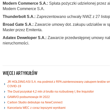
Modern Commerce S.A.:
Spłata pożyczki udzielonej przez 
Modern Commerce S.A.
Thunderbolt S.A.:
Zaprezentowano uchwały NWZ z 27 listo
Broad Gate S.A.:
Zawarcie umowy dot. zakupu udziałów w 
Master przez Emitenta.
Adatex Deweloper S.A.:
Zawarcie przedwstępnej umowy na
nieruchomości.
WIĘCEJ ARTYKUŁÓW
JR HOLDING ASI S.A. ma podmiot z RPA zainteresowany zakupem testów s
COVID-19
The Dust pozyskał 4,2 mln zł brutto na rozbudowę I, the Inquisitor
GAMIVO podsumowuje IH 2022
Carbon Studio debiutuje na NewConnect
Kancelaria WEC z coraz lepszymi wynikami