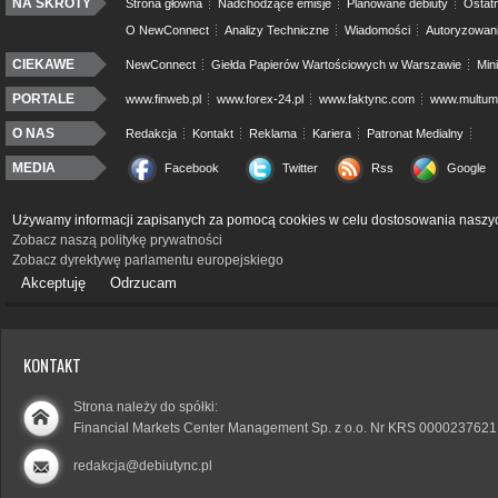
NA SKRÓTY
Strona główna
Nadchodzące emisje
Planowane debiuty
Ostatn
O NewConnect
Analizy Techniczne
Wiadomości
Autoryzowan
CIEKAWE
NewConnect
Giełda Papierów Wartościowych w Warszawie
Min
PORTALE
www.finweb.pl
www.forex-24.pl
www.faktync.com
www.multumo
O NAS
Redakcja
Kontakt
Reklama
Kariera
Patronat Medialny
MEDIA
Facebook
Twitter
Rss
Google
Używamy informacji zapisanych za pomocą cookies w celu dostosowania naszyc
Zobacz naszą politykę prywatności
Zobacz dyrektywę parlamentu europejskiego
Akceptuję
Odrzucam
KONTAKT
Strona należy do spółki:
Financial Markets Center Management Sp. z o.o. Nr KRS 0000237621
redakcja@debiutync.pl