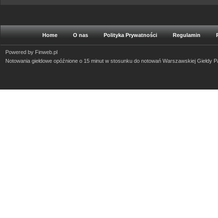
Home
O nas
Polityka Prywatności
Regulamin
Powered by
Finweb.pl
Notowania giełdowe opóźnione o 15 minut w stosunku do notowań Warszawskiej Giełdy 