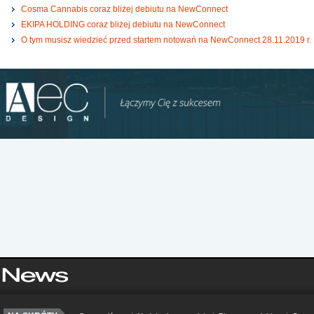
Cosma Cannabis coraz bliżej debiutu na NewConnect
EKIPA HOLDING coraz bliżej debiutu na NewConnect
O tym musisz wiedzieć przed startem notowań na NewConnect 28.11.2019 r.