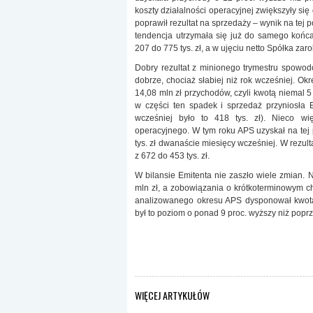
koszty działalności operacyjnej zwiększyły się
poprawił rezultat na sprzedaży – wynik na tej 
tendencja utrzymała się już do samego końca
207 do 775 tys. zł, a w ujęciu netto Spółka zaro
Dobry rezultat z minionego trymestru spowod
dobrze, chociaż słabiej niż rok wcześniej. Ok
14,08 mln zł przychodów, czyli kwotą niemal 5 
w części ten spadek i sprzedaż przyniosła E
wcześniej było to 418 tys. zł). Nieco wi
operacyjnego. W tym roku APS uzyskał na tej 
tys. zł dwanaście miesięcy wcześniej. W rezult
z 672 do 453 tys. zł.
W bilansie Emitenta nie zaszło wiele zmian. 
mln zł, a zobowiązania o krótkoterminowym ch
analizowanego okresu APS dysponował kwotą 
był to poziom o ponad 9 proc. wyższy niż popr
WIĘCEJ ARTYKUŁÓW