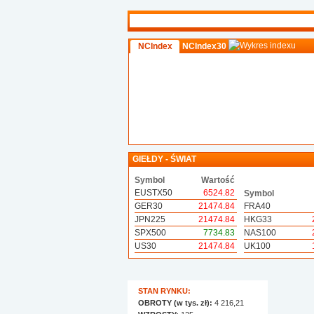
NCIndex
NCIndex30
GIEŁDY - ŚWIAT
Symbol
Wartość
EUSTX50
6524.82
Symbol
GER30
21474.84
FRA40
JPN225
21474.84
HKG33
SPX500
7734.83
NAS100
US30
21474.84
UK100
STAN RYNKU:
OBROTY (w tys. zł):
4 216,21