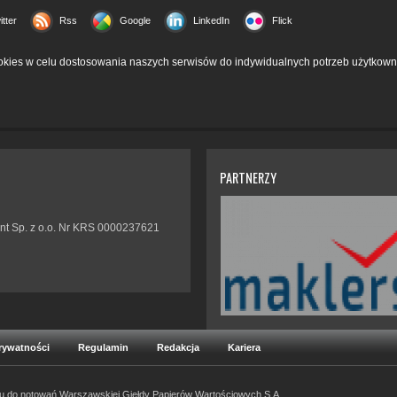
itter
Rss
Google
LinkedIn
Flick
kies w celu dostosowania naszych serwisów do indywidualnych potrzeb użytkown
PARTNERZY
nt Sp. z o.o. Nr KRS 0000237621
Prywatności
Regulamin
Redakcja
Kariera
ku do notowań Warszawskiej Giełdy Papierów Wartościowych S.A.