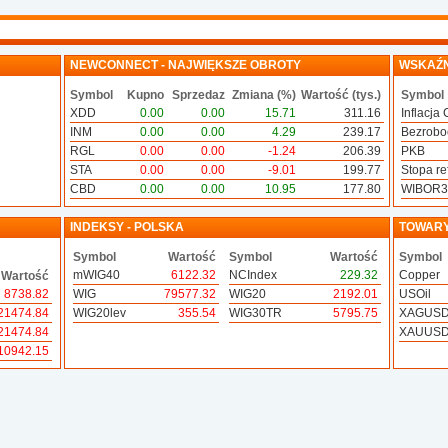
NEWCONNECT - NAJWIĘKSZE OBROTY
WSKAŹN
Symbol
Kupno
Sprzedaz
Zmiana (%)
Wartość (tys.)
Symbol
XDD
0.00
0.00
15.71
311.16
Inflacja 
INM
0.00
0.00
4.29
239.17
Bezrobo
RGL
0.00
0.00
-1.24
206.39
PKB
STA
0.00
0.00
-9.01
199.77
Stopa ref
CBD
0.00
0.00
10.95
177.80
WIBOR
INDEKSY - POLSKA
TOWAR
Symbol
Wartość
Symbol
Wartość
Symbol
mWIG40
6122.32
NCIndex
229.32
Copper
Wartość
8738.82
WIG
79577.32
WIG20
2192.01
USOil
21474.84
WIG20lev
355.54
WIG30TR
5795.75
XAGUS
21474.84
XAUUS
10942.15