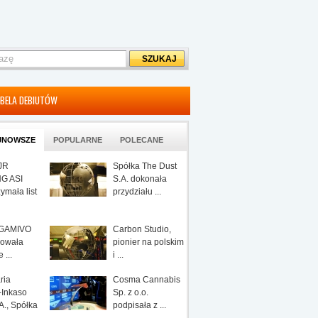
BELA DEBIUTÓW
JNOWSZE
POPULARNE
POLECANE
JR
Spółka The Dust
G ASI
S.A. dokonała
zymała list
przydziału ...
 GAMIVO
Carbon Studio,
owała
pionier na polskim
 ...
i ...
ria
Cosma Cannabis
-Inkaso
Sp. z o.o.
., Spółka
podpisała z ...