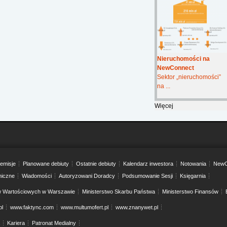
Nieruchomości na
NewConnect
Sektor „nieruchomości”
na ...
Więcej
emisje
Planowane debiuty
Ostatnie debiuty
Kalendarz inwestora
Notowania
NewC
niczne
Wiadomości
Autoryzowani Doradcy
Podsumowanie Sesji
Księgarnia
w Wartościowych w Warszawie
Ministerstwo Skarbu Państwa
Ministerstwo Finansów
pl
www.faktync.com
www.multumofert.pl
www.znanywet.pl
Kariera
Patronat Medialny