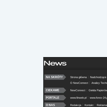
NA SKRÓTY
Strona główna
Nadchodzące 
O NewConnect
Analizy Tech
CIEKAWE
NewConnect
Giełda Papieró
PORTALE
www.finweb.pl
www.forex-24.
O NAS
Redakcja
Kontakt
Reklama