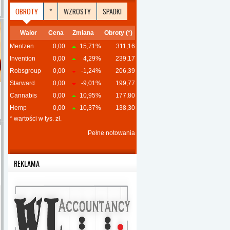
OBROTY
*
WZROSTY
SPADKI
Walor
Cena
Zmiana
Obroty (*)
Mentzen
0,00
15,71%
311,16
Invention
0,00
4,29%
239,17
Robsgroup
0,00
-1,24%
206,39
Starward
0,00
-9,01%
199,77
Cannabis
0,00
10,95%
177,80
Hemp
0,00
10,37%
138,30
* wartości w tys. zł.
Pełne notowania
REKLAMA