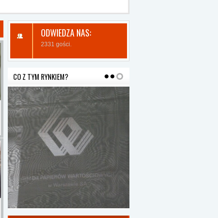
ODWIEDZA NAS:
2331 gości.
CO Z TYM RYNKIEM?