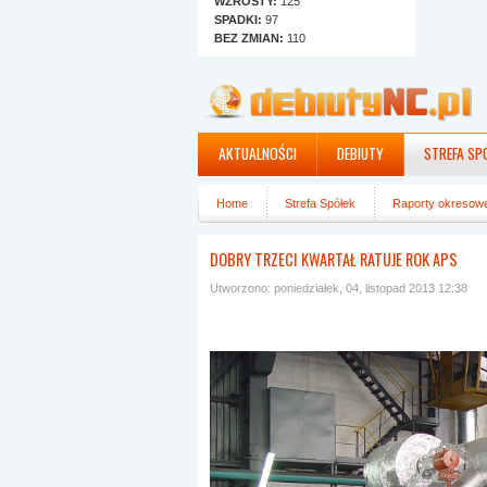
WZROSTY:
125
SPADKI:
97
BEZ ZMIAN:
110
AKTUALNOŚCI
DEBIUTY
STREFA SP
Home
Strefa Spółek
Raporty okresow
DOBRY TRZECI KWARTAŁ RATUJE ROK APS
Utworzono: poniedziałek, 04, listopad 2013 12:38