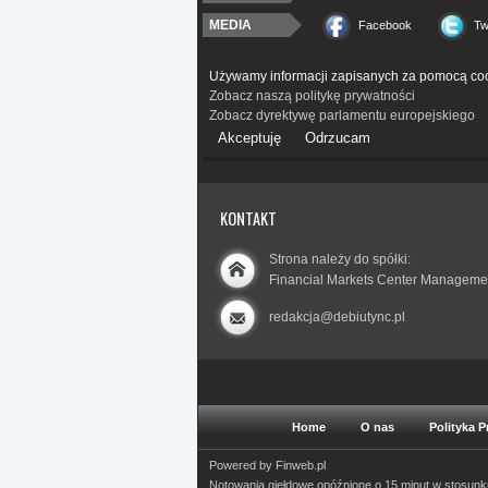
MEDIA
Facebook
Tw
Używamy informacji zapisanych za pomocą coo
Zobacz naszą politykę prywatności
Zobacz dyrektywę parlamentu europejskiego
Akceptuję
Odrzucam
KONTAKT
Strona należy do spółki:
Financial Markets Center Manageme
redakcja@debiutync.pl
Home
O nas
Polityka 
Powered by
Finweb.pl
Notowania giełdowe opóźnione o 15 minut w stosun