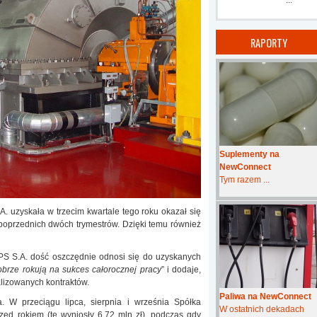
...
RAPORTY
Suplementy na
NewConnect
Tym razem ...
A. uzyskała w trzecim kwartale tego roku okazał się
 z poprzednich dwóch trymestrów. Dzięki temu również
S S.A. dość oszczędnie odnosi się do uzyskanych
obrze rokują na sukces całorocznej pracy
” i dodaje,
alizowanych kontraktów.
Paliwa na NewConnect
 W przeciągu lipca, sierpnia i września Spółka
W ostatnich dekadach
zed rokiem (te wyniosły 6,72 mln zł), podczas gdy