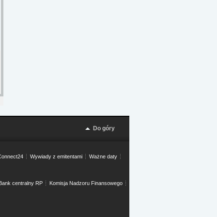
Do góry
onnect24
Wywiady z emitentami
Ważne daty
Bank centralny RP
Komisja Nadzoru Finansowego