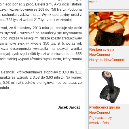
wiele ...
 o nieco ponad 2 proc. Dzięki temu APS dość istotnie
pozycji wzrósł bowiem ze 169 do 758 tys. zł. Podobna
 rachunku zysków i strat. Wynik operacyjny urósł z
biła 723 tys. zł wobec 217 tys. zł rok wcześniej.
ował, że 9 miesięcy 2013 roku prezentuje się dość
res styczeń – wrzesień br. zakończył się uzyskaniem
proc. niższą w relacji r/r. Niższe koszty zredukowały
mitentowi zysk w kwocie 350 tys. zł (chociaż rok
ększa dysproporcja wystąpiła na pozycji wyniku
Restauracje na
pozycji zysk rzędu 408 tys. zł w porównaniu do 655
NewConnect
acie słabiej wypadł również wynik netto, który zmalał
Na rynku NewConnect ...
Należności krótkoterminowe stopniały z 3,43 do 3,11
arakterze wzrosły z 3,58 do 3,63 mln zł. Na koniec
5,93 mln zł środków pieniężnych, co oznacza, że
zednio.
Jacek Jarosz
Producenci gier na
NewConnect
Piętnaście czy
dwadzieścia ...