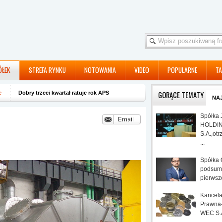
ÓŁEK
STREFA RYNKU
NOTOWANIA
VIDEO
POPULARNE
TA
e
Dobry trzeci kwartał ratuje rok APS
GORĄCE TEMATY
NA
Spółka 
HOLDIN
S.A.,otr
...
Spółka
podsum
pierwsze
Kancela
Prawna
WEC S.A