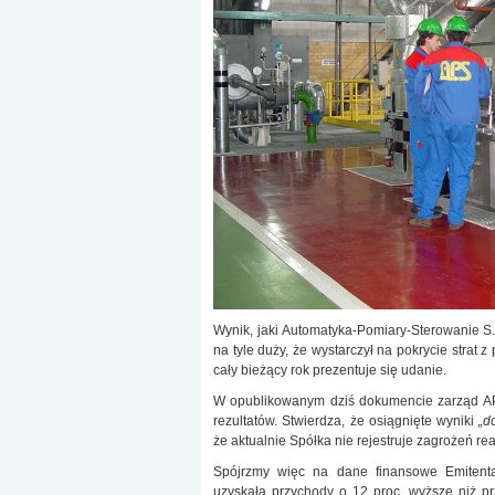
Wynik, jaki Automatyka-Pomiary-Sterowanie S.
na tyle duży, że wystarczył na pokrycie strat
cały bieżący rok prezentuje się udanie.
W opublikowanym dziś dokumencie zarząd AP
rezultatów. Stwierdza, że osiągnięte wyniki
„d
że aktualnie Spółka nie rejestruje zagrożeń re
Spójrzmy więc na dane finansowe Emitenta.
uzyskała przychody o 12 proc. wyższe niż pr