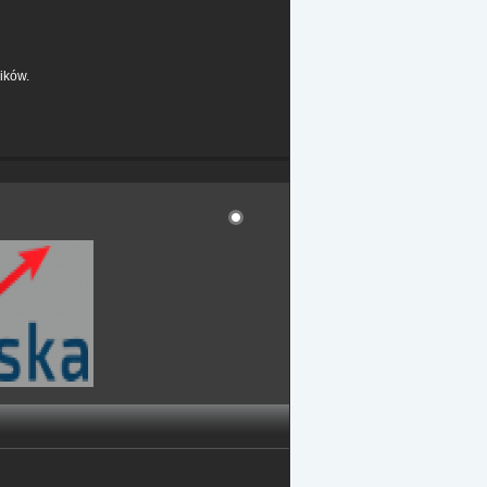
ików.