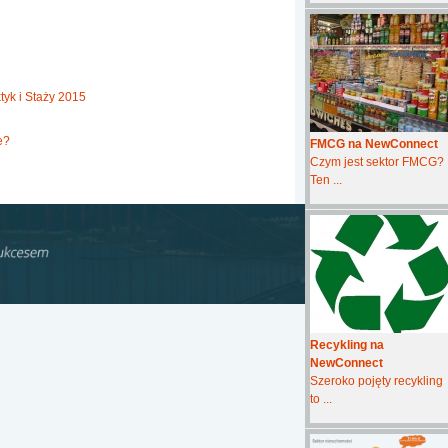
yk i Staży 2015
e?
FMCG na NewConnect
Czym jest sektor FMCG?
Ten ...
Recykling na
NewConnect
Szeroko pojęty recykling
to ...