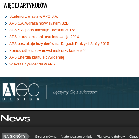
WIĘCEJ ARTYKUŁÓW
Studenci z wizytą w APS S.A.
APS S.A. wdraża nowy system B2B
APS S.A. podsumowuje I kwartał 2015r.
APS laureatem konkursu Innowacje 2014
APS poszukuje inżynierów na Targach Praktyk i Staży 2015
Koniec odbicia czy przystanek przy korekcie?
APS Energia planuje dywidendę
Większa dywidenda w APS
NA SKRÓTY
Strona główna
Nadchodzące emisje
Planowane debiuty
Ostatn