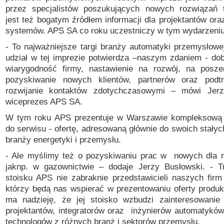
przez specjalistów poszukujących nowych rozwiązań t
jest też bogatym źródłem informacji dla projektantów ora
systemów. APS SA co roku uczestniczy w tym wydarzeniu
- To najważniejsze targi branży automatyki przemysłowe
udział w tej imprezie potwierdza –naszym zdaniem - dob
wiarygodność firmy,
nastawienie na rozwój, na posze
pozyskiwanie nowych
klientów, partnerów oraz podt
rozwijanie kontaktów z
dotychczasowymi – mówi Jerz
wiceprezes APS SA.
W tym roku APS prezentuje w Warszawie kompleksową -
do serwisu - ofertę, adresowaną głównie do swoich stały
branży energetyki i przemysłu.
- Ale myślimy też o pozyskiwaniu prac w nowych dla 
jak
np. w gazownictwie – dodaje Jerzy Busłowski. - T
stoisku APS nie zabraknie przedstawicieli naszych firm
którzy będą nas wspierać w prezentowaniu oferty produ
ma nadzieję, że jej stoisko wzbudzi zainteresowanie
projektantów, integratorów oraz inżynierów automatyków,
technologów z różnych branż i sektorów
przemysłu.