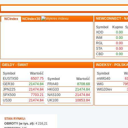
NEWCONNECT - N
NCIndex
NCIndex30
Symbol
Kupno
S
XDD
0.00
INM
0.00
RGL
0.00
STA
0.00
CBD
0.00
GIEŁDY - ŚWIAT
INDEKSY - POLSK
Symbol
Wartość
Symbol
Wa
EUSTX50
6507.75
mWIG40
6
Symbol
Wartość
GER30
21474.84
FRA40
8708.68
WIG
79
JPN225
21474.84
HKG33
21474.84
WIG20lev
SPX500
7703.21
NAS100
21474.84
US30
21474.84
UK100
10853.84
STAN RYNKU:
OBROTY (w tys. zł):
4 216,21