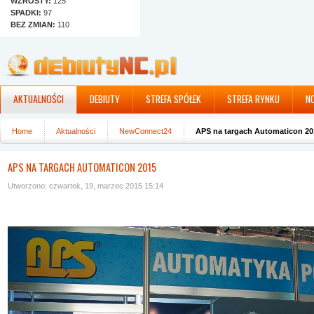
WZROSTY:
125
SPADKI:
97
BEZ ZMIAN:
110
AKTUALNOŚCI
DEBIUTY
STREFA SPÓŁEK
STREFA RYNKU
N
Home
Aktualności
NewConnect24
APS na targach Automaticon 20
APS NA TARGACH AUTOMATICON 2015
Utworzono: czwartek, 19, marzec 2015 15:14