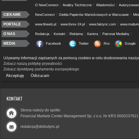
O NewConnect
Analizy Techniczne
Wiadomości
Autoryzowan
CIEKAWE
NewConnect
Giełda Papierów Wartościowych w Warszawie
Min
PORTALE
www.finweb.pl
www.forex-24.pl
www.faktync.com
www.multumo
O NAS
Redakcja
Kontakt
Reklama
Kariera
Patronat Medialny
MEDIA
Facebook
Twitter
Rss
Google
Używamy informacji zapisanych za pomocą cookies w celu dostosowania naszyc
Zobacz naszą politykę prywatności
Zobacz dyrektywę parlamentu europejskiego
Akceptuję
Odrzucam
KONTAKT
Strona należy do spółki:
Financial Markets Center Management Sp. z o.o. Nr KRS 0000237621
redakcja@debiutync.pl