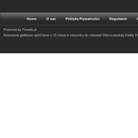
Home
O nas
Polityka Prywatności
Regulamin
Powered by
Finweb.pl
Notowania giełdowe opóźnione o 15 minut w stosunku do notowań Warszawskiej Giełdy 