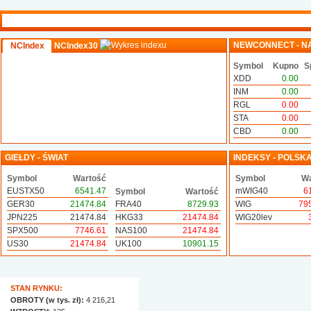
NEWCONNECT - N
NCIndex
NCIndex30
Symbol
Kupno
S
XDD
0.00
INM
0.00
RGL
0.00
STA
0.00
CBD
0.00
GIEŁDY - ŚWIAT
INDEKSY - POLSK
Symbol
Wartość
Symbol
Wa
EUSTX50
6541.47
mWIG40
6
Symbol
Wartość
GER30
21474.84
FRA40
8729.93
WIG
79
JPN225
21474.84
HKG33
21474.84
WIG20lev
SPX500
7746.61
NAS100
21474.84
US30
21474.84
UK100
10901.15
STAN RYNKU:
OBROTY (w tys. zł):
4 216,21