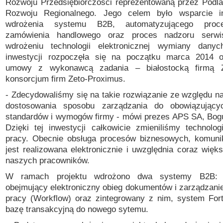
Rozwoju Przedsiębiorczości reprezentowaną przez Podl
Rozwoju Regionalnego. Jego celem było wsparcie i
wdrożenia systemu B2B, automatyzującego proces
zamówienia handlowego oraz proces nadzoru serwi
wdrożeniu technologii elektronicznej wymiany danych
inwestycji rozpoczęła się na początku marca 2014 o
umowy z wykonawcą zadania – białostocką firmą Z
konsorcjum firm Zeto-Proximus.
- Zdecydowaliśmy się na takie rozwiązanie ze względu n
dostosowania sposobu zarządzania do obowiązując
standardów i wymogów firmy - mówi prezes APS SA, Bogu
Dzięki tej inwestycji całkowicie zmieniliśmy technologi
pracy. Obecnie obsługa procesów biznesowych, komunik
jest realizowana elektronicznie i uwzględnia coraz więk
naszych pracowników.
W ramach projektu wdrożono dwa systemy B2B: 
obejmujący elektroniczny obieg dokumentów i zarządzani
pracy (Workflow) oraz zintegrowany z nim, system For
bazę transakcyjną do nowego sytemu.