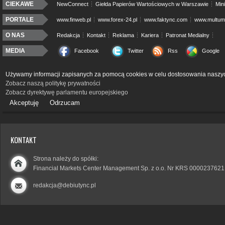
CIEKAWE
NewConnect
Giełda Papierów Wartościowych w Warszawie
Min
PORTALE
www.finweb.pl
www.forex-24.pl
www.faktync.com
www.multumo
O NAS
Redakcja
Kontakt
Reklama
Kariera
Patronat Medialny
MEDIA
Facebook
Twitter
Rss
Google
Używamy informacji zapisanych za pomocą cookies w celu dostosowania naszyc
Zobacz naszą politykę prywatności
Zobacz dyrektywę parlamentu europejskiego
Akceptuję
Odrzucam
KONTAKT
Strona należy do spółki:
Financial Markets Center Management Sp. z o.o. Nr KRS 0000237621
redakcja@debiutync.pl