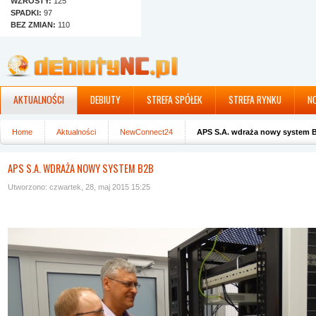
WZROSTY:
125
SPADKI:
97
BEZ ZMIAN:
110
AKTUALNOŚCI
DEBIUTY
STREFA SPÓŁEK
STREFA RYNKU
N
Home
Aktualności
NewConnect24
APS S.A. wdraża nowy system 
APS S.A. WDRAŻA NOWY SYSTEM B2B
Utworzono: czwartek, 28, maj 2015 15:25