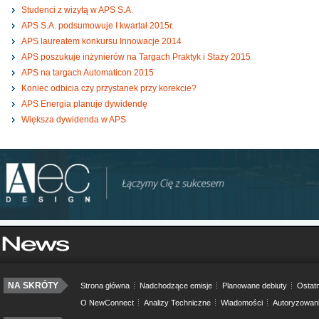
Studenci z wizytą w APS S.A.
APS S.A. podsumowuje I kwartał 2015r.
APS laureatem konkursu Innowacje 2014
APS poszukuje inżynierów na Targach Praktyk i Staży 2015
APS na targach Automaticon 2015
Koniec odbicia czy przystanek przy korekcie?
APS Energia planuje dywidendę
Większa dywidenda w APS
NA SKRÓTY
Strona główna
Nadchodzące emisje
Planowane debiuty
Ostatn
O NewConnect
Analizy Techniczne
Wiadomości
Autoryzowan