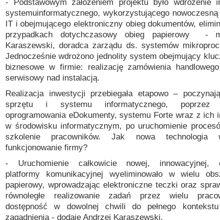
- Podstawowym założeniem projektu było wdrożenie i
systemu
informatycznego, wykorzystującego nowoczesną i
IT i obejmującego
elektroniczny obieg dokumentów, elimi
przypadkach dotychczasowy obieg papierowy
-
Karaszewski, doradca zarządu ds. systemów mikroproc
Jednocześnie wdrożono jednolity system obejmujący
klu
biznesowe w
firmie: realizację zamówienia handloweg
serwisowy nad
instalacją.
Realizacja inwestycji przebiegała etapowo – poczyna
sprzętu i systemu informatycznego, poprzez d
oprogramowania eDokumenty, systemu Forte wraz z ich 
w środowisku informatycznym, po uruchomienie procesó
szkolenie pracowników. Jak nowa technologia 
funkcjonowanie firmy?
- U
ruchomienie całkowicie
nowej, innowacyjnej, e
platformy komunikacyjnej wyeliminowało w
wielu obs
papierowy, wprowadzając elektroniczne teczki oraz
spraw
równoległe realizowanie zadań przez
wielu praco
dostępność w dowolnej chwili do pełnego
kontekst
zagadnienia
- dodaje Andrzej Karaszewski.