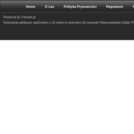
Home
O nas
Polityka Prywatności
Regulamin
Powered by
Finweb.pl
Notowania giełdowe opóźnione o 15 minut w stosunku do notowań Warszawskiej Giełdy 