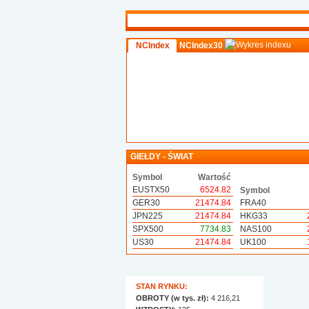
NCIndex
NCIndex30
GIEŁDY - ŚWIAT
Symbol
Wartość
EUSTX50
6524.82
Symbol
GER30
21474.84
FRA40
JPN225
21474.84
HKG33
SPX500
7734.83
NAS100
US30
21474.84
UK100
STAN RYNKU:
OBROTY (w tys. zł):
4 216,21