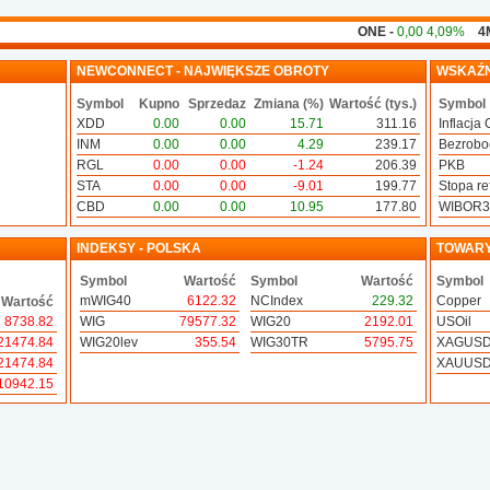
ONE -
0,00 4,09%
4MB -
0
NEWCONNECT - NAJWIĘKSZE OBROTY
WSKAŹN
Symbol
Kupno
Sprzedaz
Zmiana (%)
Wartość (tys.)
Symbol
XDD
0.00
0.00
15.71
311.16
Inflacja 
INM
0.00
0.00
4.29
239.17
Bezrobo
RGL
0.00
0.00
-1.24
206.39
PKB
STA
0.00
0.00
-9.01
199.77
Stopa ref
CBD
0.00
0.00
10.95
177.80
WIBOR
INDEKSY - POLSKA
TOWAR
Symbol
Wartość
Symbol
Wartość
Symbol
mWIG40
6122.32
NCIndex
229.32
Copper
Wartość
8738.82
WIG
79577.32
WIG20
2192.01
USOil
21474.84
WIG20lev
355.54
WIG30TR
5795.75
XAGUS
21474.84
XAUUS
10942.15