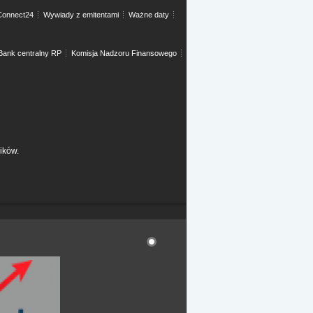
onnect24
Wywiady z emitentami
Ważne daty
Bank centralny RP
Komisja Nadzoru Finansowego
ików.