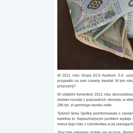
W 2011 roku Grupa ECA Auxilium S.A. uzyska
przypadło na sam czwarty kwartał. W tym roku
przyczyną?
W ostatnim trymestrze 2012 roku skonsolidowa
dodatni rezultat z poprzednich okresów, w ef
286 tys. zł ujemnego wyniku netto.
Tydzień temu Spółka poinformowała o zwoł
kwietnia br. Najważniejszym punktem wydaje 
marca tego roku z członkostwa w jej szeregac
Znacznie ciekawiej zrobiło się wczoraj. Pent