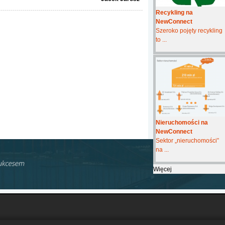
Recykling na
NewConnect
Szeroko pojęty recykling
to ...
Nieruchomości na
NewConnect
Sektor „nieruchomości”
na ...
Więcej