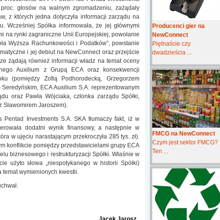
5 proc. głosów na walnym zgromadzeniu, zażądały
, z których jedna dotyczyła informacji zarządu na
roku. Wcześniej Spółka informowała, że jej głównymi
Producenci gier na
mi na rynki zagraniczne Unii Europejskiej, powołanie
NewConnect
koła Wyższa Rachunkowości i Podatków”, powstanie
Piętnaście czy
rmatyczne i jej debiut na NewConnect oraz przejście
dwadzieścia ...
e żądają również informacji władz na temat oceny
snego Auxilium z Grupą ECA oraz konsekwencji
roku (pomiędzy Zofią Podhorodecką, Grzegorzem
Seredyńskim, ECA Auxilium S.A. reprezentowanym
du oraz Pawła Wójciaka, członka zarządu Spółki,
az Sławomirem Jaroszem).
 Pentad Investments S.A. SKA tłumaczy fakt, iż w
erowała dodatni wynik finansowy, a następnie w
FMCG na NewConnect
óra w ujęciu narastającym przekroczyła 285 tys. zł).
Czym jest sektor FMCG?
cym konflikcie pomiędzy przedstawicielami grupy ECA
Ten ...
elu biznesowego i restrukturyzacji Spółki. Właśnie w
e użyto słowa „niespotykanego w historii Spółki)
a temat wymienionych kwestii.
uchwał.
Jacek Jarosz