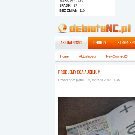
WZROSTY:
125
SPADKI:
97
BEZ ZMIAN:
110
AKTUALNOŚCI
DEBIUTY
STREFA SP
Home
Aktualności
NewConnect24
PROBLEMY ECA AUXILIUM
Utworzono: piątek, 29, marzec 2013 11:45