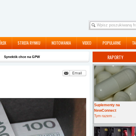
ÓŁEK
STREFA RYNKU
NOTOWANIA
VIDEO
POPULARNE
TA
RAPORTY
Synektik chce na GPW
Suplementy na
NewConnect
Tym razem ...