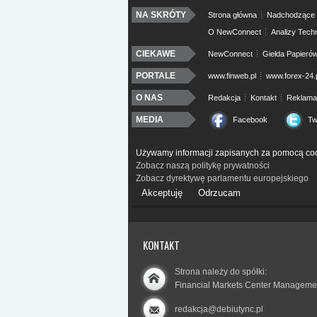
NA SKRÓTY
Strona główna
Nadchodzące 
O NewConnect
Analizy Tech
CIEKAWE
NewConnect
Giełda Papieró
PORTALE
www.finweb.pl
www.forex-24.
O NAS
Redakcja
Kontakt
Reklama
MEDIA
Facebook
Tw
Używamy informacji zapisanych za pomocą coo
Zobacz naszą politykę prywatności
Zobacz dyrektywę parlamentu europejskiego
Akceptuję
Odrzucam
KONTAKT
Strona należy do spółki:
Financial Markets Center Manageme
redakcja@debiutync.pl