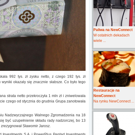
Paliwa na NewConnect
W ostatnich dekadach
wiele ...
ła 992 tys. zł zysku netto, z czego 192 tys. zł
 wyniki okazały się znacznie słabsze. Co było tego
Restauracje na
NewConnect
na strata netto przekroczyła 1 mln zł i zniwelowała
Na rynku NewConnect ...
ekcie czego od stycznia do grudnia Grupa zanotowała
aniu Nadzwyczajnego Walnego Zgromadzenia na 18
się być uzupełnienie składu rady nadzorczej, bo 13
h zrezygnował Sławomir Jarosz.
ad Investments S.A. i PowerPlus Pentad Investments