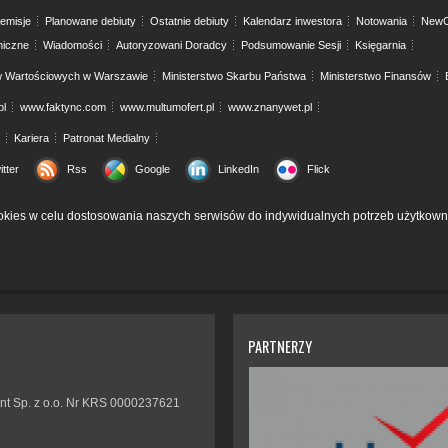
emisje
Planowane debiuty
Ostatnie debiuty
Kalendarz inwestora
Notowania
NewC
niczne
Wiadomości
Autoryzowani Doradcy
Podsumowanie Sesji
Księgarnia
w Wartościowych w Warszawie
Ministerstwo Skarbu Państwa
Ministerstwo Finansów
pl
www.faktync.com
www.multumofert.pl
www.znanywet.pl
Kariera
Patronat Medialny
itter
Rss
Google
LinkedIn
Flick
kies w celu dostosowania naszych serwisów do indywidualnych potrzeb użytkown
PARTNERZY
nt Sp. z o.o. Nr KRS 0000237621