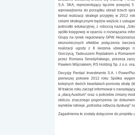
S.A. SKA, reprezentujący łącznie powyżej 
wprowadzenia do porządku obrad trzech spraw
temat realizacji strategii przyjętej w 2012 
celami strategicznymi będzie wejście z usługa
jednostki edukacyjnej, z roboczą nazwą „Sz
spółki księgowej w oparciu o rozwiązania info
Grupy na rynek regulowany GPW. Akcjonariusz
ekonomicznych efektów połączenia ówcze
realizacji ugody z 8 sierpnia ubiegłego 
Gorczycą, Tadeuszem Rejdakiem a Romanem 
przez Romana Seredyńskiego, prezesa zarzą
Pawłem Wójciakiem, RS Holding Sp. z o.o. or
Decyzję Pentad Investments S.A. i PowerPlus
pierwszej połowie 2012 roku Spółka wygen
kolejnych dwóch kwartałach poniosła stratę (kt
W trakcie roku zarząd informował o narastają
a „starą Auxilium” oraz o potrzebie zmiany mod
obliczu znacznego pogorszenia (w dokumenci
wyników istnieje „potrzeba odbycia dyskusji” n
Zagadnienia te zostały dołączone do projektu 