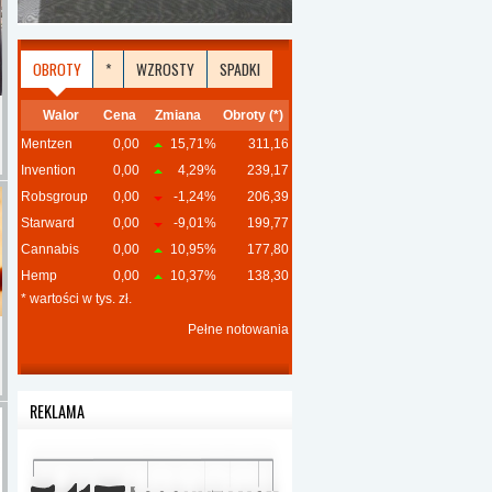
OBROTY
*
WZROSTY
SPADKI
Walor
Cena
Zmiana
Obroty (*)
Mentzen
0,00
15,71%
311,16
Invention
0,00
4,29%
239,17
Robsgroup
0,00
-1,24%
206,39
Starward
0,00
-9,01%
199,77
Cannabis
0,00
10,95%
177,80
Hemp
0,00
10,37%
138,30
* wartości w tys. zł.
Pełne notowania
REKLAMA