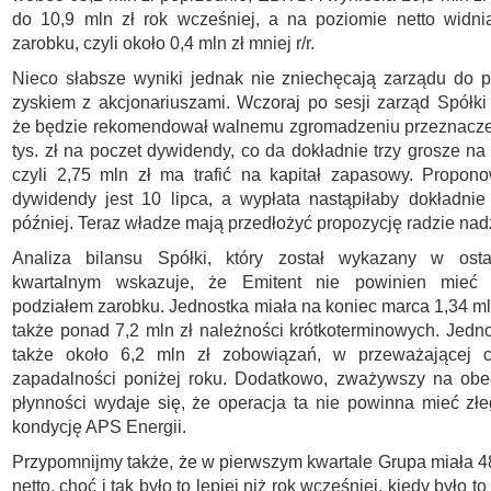
do 10,9 mln zł rok wcześniej, a na poziomie netto widni
zarobku, czyli około 0,4 mln zł mniej r/r.
Nieco słabsze wyniki jednak nie zniechęcają zarządu do p
zyskiem z akcjonariuszami. Wczoraj po sesji zarząd Spółki
że będzie rekomendował walnemu zgromadzeniu przeznacze
tys. zł na poczet dywidendy, co da dokładnie trzy grosze na
czyli 2,75 mln zł ma trafić na kapitał zapasowy. Propo
dywidendy jest 10 lipca, a wypłata nastąpiłaby dokładni
później. Teraz władze mają przedłożyć propozycję radzie nad
Analiza bilansu Spółki, który został wykazany w osta
kwartalnym wskazuje, że Emitent nie powinien mieć
podziałem zarobku. Jednostka miała na koniec marca 1,34 mln
także ponad 7,2 mln zł należności krótkoterminowych. Jedn
także około 6,2 mln zł zobowiązań, w przeważającej c
zapadalności poniżej roku. Dodatkowo, zważywszy na obe
płynności wydaje się, że operacja ta nie powinna mieć z
kondycję APS Energii.
Przypomnijmy także, że w pierwszym kwartale Grupa miała 487
netto, choć i tak było to lepiej niż rok wcześniej, kiedy było t