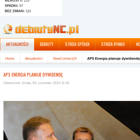
WZROSTY:
125
SPADKI:
97
BEZ ZMIAN:
110
AKTUALNOŚCI
DEBIUTY
STREFA SPÓŁEK
STREFA RYNKU
N
Home
Aktualności
NewConnect24
APS Energia planuje dywidendę
APS ENERGIA PLANUJE DYWIDENDĘ
Utworzono: środa, 04, czerwiec 2014 11:42