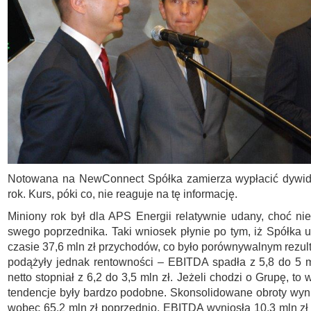
Notowana na NewConnect Spółka zamierza wypłacić dywi
rok. Kurs, póki co, nie reaguje na tę informację.
Miniony rok był dla APS Energii relatywnie udany, choć ni
swego poprzednika. Taki wniosek płynie po tym, iż Spółka 
czasie 37,6 mln zł przychodów, co było porównywalnym rezult
podążyły jednak rentowności – EBITDA spadła z 5,8 do 5 m
netto stopniał z 6,2 do 3,5 mln zł. Jeżeli chodzi o Grupę, t
tendencje były bardzo podobne. Skonsolidowane obroty wyni
wobec 65,2 mln zł poprzednio, EBITDA wyniosła 10,3 mln z