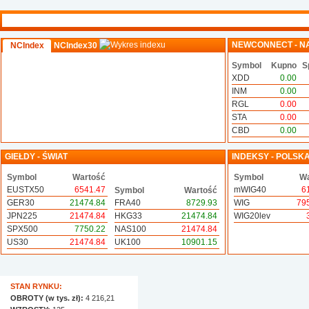
NEWCONNECT - N
NCIndex
NCIndex30
Symbol
Kupno
S
XDD
0.00
INM
0.00
RGL
0.00
STA
0.00
CBD
0.00
GIEŁDY - ŚWIAT
INDEKSY - POLSK
Symbol
Wartość
Symbol
Wa
EUSTX50
6541.47
mWIG40
6
Symbol
Wartość
GER30
21474.84
FRA40
8729.93
WIG
79
JPN225
21474.84
HKG33
21474.84
WIG20lev
SPX500
7750.22
NAS100
21474.84
US30
21474.84
UK100
10901.15
STAN RYNKU:
OBROTY (w tys. zł):
4 216,21