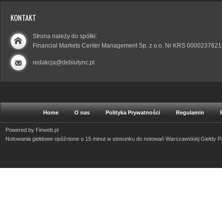
KONTAKT
Strona należy do spółki:
Financial Markets Center Management Sp. z o.o. Nr KRS 0000237621
redakcja@debiutync.pl
Home
O nas
Polityka Prywatności
Regulamin
Powered by
Finweb.pl
Notowania giełdowe opóźnione o 15 minut w stosunku do notowań Warszawskiej Giełdy 