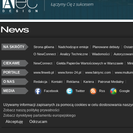
NA SKRÓTY
Strona główna
Nadchodzące emisje
Planowane debiuty
Ostatn
O NewConnect
Analizy Techniczne
Wiadomości
Autoryzowan
CIEKAWE
NewConnect
Giełda Papierów Wartościowych w Warszawie
Min
PORTALE
www.finweb.pl
www.forex-24.pl
www.faktync.com
www.multumo
O NAS
Redakcja
Kontakt
Reklama
Kariera
Patronat Medialny
MEDIA
Facebook
Twitter
Rss
Google
Używamy informacji zapisanych za pomocą cookies w celu dostosowania naszyc
Zobacz naszą politykę prywatności
Zobacz dyrektywę parlamentu europejskiego
Akceptuję
Odrzucam