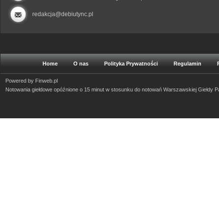
redakcja@debiutync.pl
Home
O nas
Polityka Prywatności
Regulamin
Powered by
Finweb.pl
Notowania giełdowe opóźnione o 15 minut w stosunku do notowań Warszawskiej Giełdy 