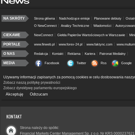
NA SKRÓTY
Strona główna
Nadchodzące emisje
Planowane debiuty
Ostatn
O NewConnect
Analizy Techniczne
Wiadomości
Autoryzowan
CIEKAWE
NewConnect
Giełda Papierów Wartościowych w Warszawie
Min
PORTALE
www.finweb.pl
www.forex-24.pl
www.faktync.com
www.multumo
O NAS
Redakcja
Kontakt
Reklama
Kariera
Patronat Medialny
MEDIA
Facebook
Twitter
Rss
Google
Używamy informacji zapisanych za pomocą cookies w celu dostosowania naszyc
Zobacz naszą politykę prywatności
Zobacz dyrektywę parlamentu europejskiego
Akceptuję
Odrzucam
KONTAKT
Strona należy do spółki:
Financial Markets Center Management Sp. z o.o. Nr KRS 0000237621