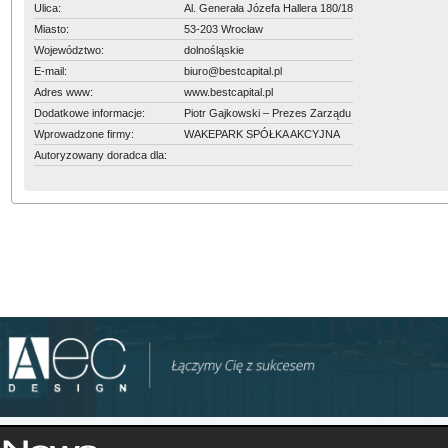
Ulica:
Al. Generała Józefa Hallera 180/18
Miasto:
53-203 Wrocław
Województwo:
dolnośląskie
E-mail:
biuro@bestcapital.pl
Adres www:
www.bestcapital.pl
Dodatkowe informacje:
Piotr Gajkowski – Prezes Zarządu
Wprowadzone firmy:
WAKEPARK SPÓŁKA AKCYJNA
Autoryzowany doradca dla: