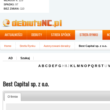
WZROSTY:
125
SPADKI:
97
BEZ ZMIAN:
110
AKTUALNOŚCI
DEBIUTY
STREFA SPÓŁEK
STREFA RYNKU
N
Home
Strefa Rynku
Autoryzowani doradcy
Best Capital sp. z o.o.
AD
Szukaj
A
B
C
D
E
F
G
H
I
J
K
L
M
N
O
P
Q
R
S
T
U
Best Capital sp. z o.o.
O firmie