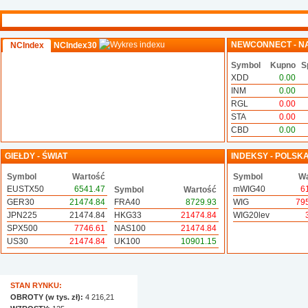
NEWCONNECT - N
NCIndex
NCIndex30
Symbol
Kupno
S
XDD
0.00
INM
0.00
RGL
0.00
STA
0.00
CBD
0.00
GIEŁDY - ŚWIAT
INDEKSY - POLSK
Symbol
Wartość
Symbol
Wa
EUSTX50
6541.47
mWIG40
6
Symbol
Wartość
GER30
21474.84
FRA40
8729.93
WIG
79
JPN225
21474.84
HKG33
21474.84
WIG20lev
SPX500
7746.61
NAS100
21474.84
US30
21474.84
UK100
10901.15
STAN RYNKU:
OBROTY (w tys. zł):
4 216,21