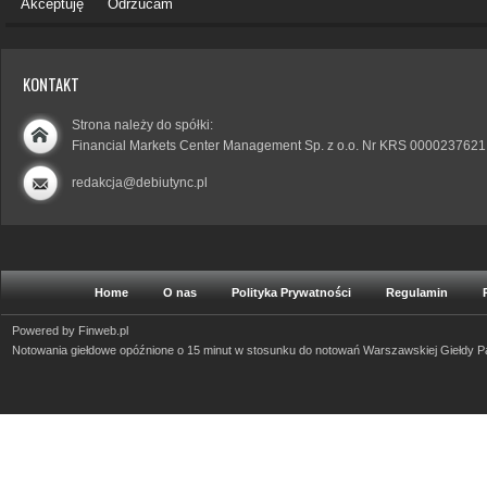
Akceptuję
Odrzucam
KONTAKT
Strona należy do spółki:
Financial Markets Center Management Sp. z o.o. Nr KRS 0000237621
redakcja@debiutync.pl
Home
O nas
Polityka Prywatności
Regulamin
Powered by
Finweb.pl
Notowania giełdowe opóźnione o 15 minut w stosunku do notowań Warszawskiej Giełdy 