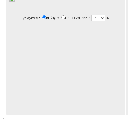
Typ wykresu:
BIEŻĄCY
HISTORYCZNY Z
DNI