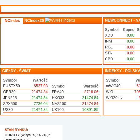
NEWCONNECT - N
NCIndex
NCIndex30
Symbol
Kupno
S
XDD
0.00
INM
0.00
RGL
0.00
STA
0.00
CBD
0.00
GIEŁDY - ŚWIAT
INDEKSY - POLSK
Symbol
Wartość
Symbol
Wa
EUSTX50
6527.03
mWIG40
6
Symbol
Wartość
GER30
21474.84
FRA40
8718.06
WIG
79
JPN225
21474.84
HKG33
21474.84
WIG20lev
SPX500
7736.04
NAS100
21474.84
US30
21474.84
UK100
10891.85
STAN RYNKU:
OBROTY (w tys. zł):
4 216,21