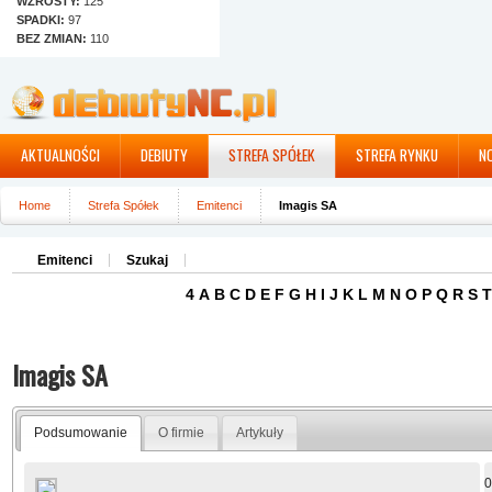
WZROSTY:
125
SPADKI:
97
BEZ ZMIAN:
110
AKTUALNOŚCI
DEBIUTY
STREFA SPÓŁEK
STREFA RYNKU
N
Home
Strefa Spółek
Emitenci
Imagis SA
Emitenci
Szukaj
4
A
B
C
D
E
F
G
H
I
J
K
L
M
N
O
P
Q
R
S
T
Imagis SA
Podsumowanie
O firmie
Artykuły
0