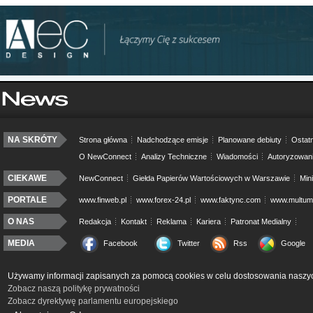
NA SKRÓTY
Strona główna
Nadchodzące emisje
Planowane debiuty
Ostatn
O NewConnect
Analizy Techniczne
Wiadomości
Autoryzowan
CIEKAWE
NewConnect
Giełda Papierów Wartościowych w Warszawie
Min
PORTALE
www.finweb.pl
www.forex-24.pl
www.faktync.com
www.multumo
O NAS
Redakcja
Kontakt
Reklama
Kariera
Patronat Medialny
MEDIA
Facebook
Twitter
Rss
Google
Używamy informacji zapisanych za pomocą cookies w celu dostosowania naszyc
Zobacz naszą politykę prywatności
Zobacz dyrektywę parlamentu europejskiego