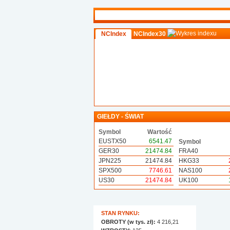
NCIndex
NCIndex30
GIEŁDY - ŚWIAT
Symbol
Wartość
EUSTX50
6541.47
Symbol
GER30
21474.84
FRA40
JPN225
21474.84
HKG33
SPX500
7746.61
NAS100
US30
21474.84
UK100
STAN RYNKU:
OBROTY (w tys. zł):
4 216,21