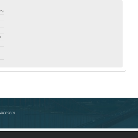
ro)
l