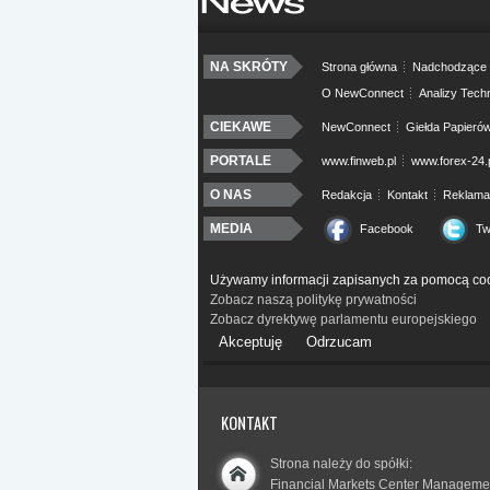
NA SKRÓTY
Strona główna
Nadchodzące 
O NewConnect
Analizy Tech
CIEKAWE
NewConnect
Giełda Papieró
PORTALE
www.finweb.pl
www.forex-24.
O NAS
Redakcja
Kontakt
Reklama
MEDIA
Facebook
Tw
Używamy informacji zapisanych za pomocą coo
Zobacz naszą politykę prywatności
Zobacz dyrektywę parlamentu europejskiego
Akceptuję
Odrzucam
KONTAKT
Strona należy do spółki:
Financial Markets Center Manageme