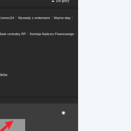
Do góry
onnect24
Wywiady z emitentami
Ważne daty
Bank centralny RP
Komisja Nadzoru Finansowego
ików.