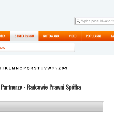
ÓŁEK
STREFA RYNKU
NOTOWANIA
VIDEO
POPULARNE
TA
adcy
dcowie Prawni Spółka Partnerska
I
J
K
L
M
N
O
P
Q
R
S
T
U
V
W
X
Y
Z
0-9
Partnerzy - Radcowie Prawni Spółka