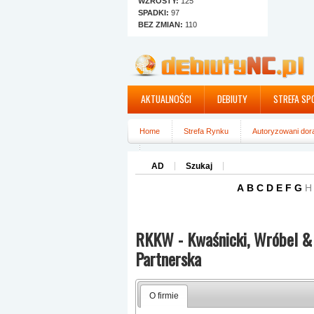
WZROSTY:
125
SPADKI:
97
BEZ ZMIAN:
110
AKTUALNOŚCI
DEBIUTY
STREFA SP
Home
Strefa Rynku
Autoryzowani dor
RKKW - Kwaśnicki, Wróbel & Partnerzy - Ra
AD
Szukaj
A
B
C
D
E
F
G
H
RKKW - Kwaśnicki, Wróbel & 
Partnerska
O firmie