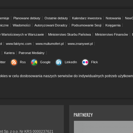
emisje
Planowane debiuty
Ostatnie debiuty
Kalendarz inwestora
Notowania
NewC
niczne
Wiadomości
Autoryzowani Doradcy
Podsumowanie Sesji
Księgarnia
w Wartościowych w Warszawie
Ministerstwo Skarbu Państwa
Ministerstwo Finansów
pl
www.faktync.com
www.multumofert.pl
www.znanywet.pl
Kariera
Patronat Medialny
itter
Rss
Google
LinkedIn
Flick
kies w celu dostosowania naszych serwisów do indywidualnych potrzeb użytkown
PARTNERZY
nt Sp. z o.o. Nr KRS 0000237621