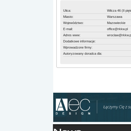
Ulica:
Wilcza 46 (II pięt
Miasto:
Warszawa
Województwo:
Mazowieckie
E-mail:
office@rkkw.pl
Adres www:
wroclaw@rkkw.p
Dodatkowe informacje:
Wprowadzone firmy:
Autoryzowany doradca dla: