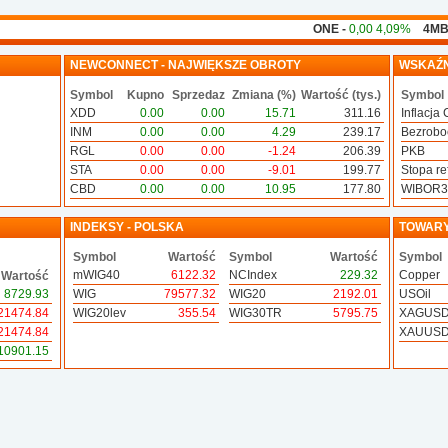
ONE -
0,00 4,09%
4MB -
0
NEWCONNECT - NAJWIĘKSZE OBROTY
WSKAŹN
Symbol
Kupno
Sprzedaz
Zmiana (%)
Wartość (tys.)
Symbol
XDD
0.00
0.00
15.71
311.16
Inflacja 
INM
0.00
0.00
4.29
239.17
Bezrobo
RGL
0.00
0.00
-1.24
206.39
PKB
STA
0.00
0.00
-9.01
199.77
Stopa ref
CBD
0.00
0.00
10.95
177.80
WIBOR
INDEKSY - POLSKA
TOWAR
Symbol
Wartość
Symbol
Wartość
Symbol
mWIG40
6122.32
NCIndex
229.32
Copper
Wartość
8729.93
WIG
79577.32
WIG20
2192.01
USOil
21474.84
WIG20lev
355.54
WIG30TR
5795.75
XAGUS
21474.84
XAUUS
10901.15