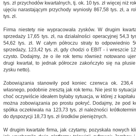
tys. zł przychodów kwartalnych, tj. ok. 10 tys. zł więcej niż r
ujęciu narastającym przychody wyniosły 867,58 tys. zł, a r
tys. zł.
Firma niestety nie wypracowała zysków. W drugim kwartal
sprzedaży 17,65 tys. zł, na działalności operacyjnej 54,3 tys
54,62 tys. zł. W całym półroczu straty to odpowiednio 5
sprzedaży, 123,42 tys. zł, gdy chodzi o EBIT - i wreszcie 12
czysto. Dodajmy, że o ile rok temu również notowano uje
drugi kwartał, to jednak półrocze zakończyło się na plusie 
zysku netto).
Zobowiązania stanowiły pod koniec czerwca ok. 236,4 p
własnego, podobnie zresztą jak rok temu. Nie jest to sytuac
choć oczywiście ideałem byłaby sytuacja, w której z kapitał
można zobowiązania po prostu pokryć. Dodajmy, że pod k
spółka oczekiwała na 123,73 tys. zł należności krótkotermi
do dyspozycji 18,73 tys. zł środków pieniężnych.
W drugim kwartale firma, jak czytamy, pozyskała nowych kl