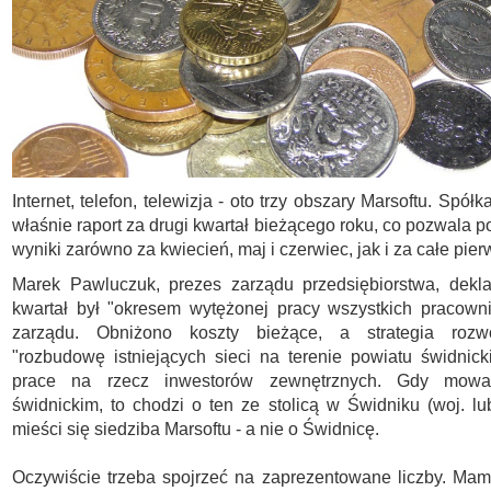
Internet, telefon, telewizja - oto trzy obszary Marsoftu. Spół
właśnie raport za drugi kwartał bieżącego roku, co pozwala 
wyniki zarówno za kwiecień, maj i czerwiec, jak i za całe pie
Marek Pawluczuk, prezes zarządu przedsiębiorstwa, dekla
kwartał był "okresem wytężonej pracy wszystkich pracown
zarządu. Obniżono koszty bieżące, a strategia rozw
"rozbudowę istniejących sieci na terenie powiatu świdnick
prace na rzecz inwestorów zewnętrznych. Gdy mow
świdnickim, to chodzi o ten ze stolicą w Świdniku (woj. lub
mieści się siedziba Marsoftu - a nie o Świdnicę.
Oczywiście trzeba spojrzeć na zaprezentowane liczby. Ma