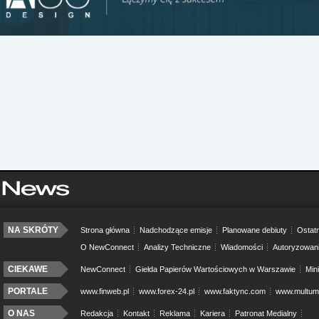
NA SKRÓTY
Strona główna
Nadchodzące emisje
Planowane debiuty
Ostatn
O NewConnect
Analizy Techniczne
Wiadomości
Autoryzowan
CIEKAWE
NewConnect
Giełda Papierów Wartościowych w Warszawie
Min
PORTALE
www.finweb.pl
www.forex-24.pl
www.faktync.com
www.multumo
O NAS
Redakcja
Kontakt
Reklama
Kariera
Patronat Medialny