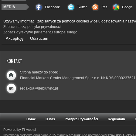
MEDIA
Facebook
Twitter
Rss
Google
Używamy informacji zapisanych za pomocą cookies w celu dostosowania naszyc
Zobacz naszą politykę prywatności
Zobacz dyrektywę parlamentu europejskiego
Akceptuję
Odrzucam
KONTAKT
Strona należy do spółki:
Financial Markets Center Management Sp. z o.o. Nr KRS 0000237621
redakcja@debiutync.pl
Home
O nas
Polityka Prywatności
Regulamin
Powered by
Finweb.pl
Notowania giełdowe opóźnione o 15 minut w stosunku do notowań Warszawskiej Giełdy 