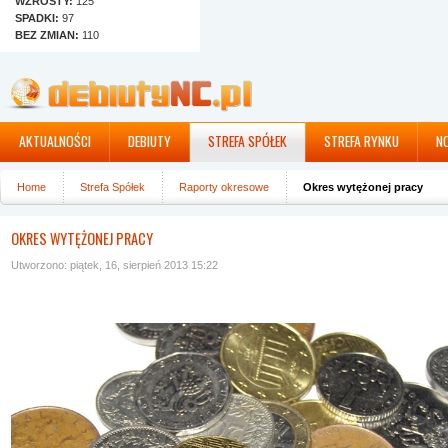
WZROSTY:
125
SPADKI:
97
BEZ ZMIAN:
110
AKTUALNOŚCI
DEBIUTY
STREFA SPÓŁEK
STREFA RYNKU
N
Home
Strefa Spółek
Raporty okresowe
Okres wytężonej pracy
OKRES WYTĘŻONEJ PRACY
Utworzono: piątek, 16, sierpień 2013 15:22