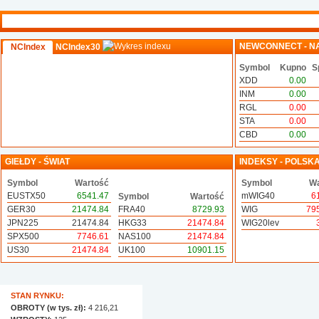
NEWCONNECT - N
NCIndex
NCIndex30
Symbol
Kupno
S
XDD
0.00
INM
0.00
RGL
0.00
STA
0.00
CBD
0.00
GIEŁDY - ŚWIAT
INDEKSY - POLSK
Symbol
Wartość
Symbol
Wa
EUSTX50
6541.47
mWIG40
6
Symbol
Wartość
GER30
21474.84
FRA40
8729.93
WIG
79
JPN225
21474.84
HKG33
21474.84
WIG20lev
SPX500
7746.61
NAS100
21474.84
US30
21474.84
UK100
10901.15
STAN RYNKU:
OBROTY (w tys. zł):
4 216,21