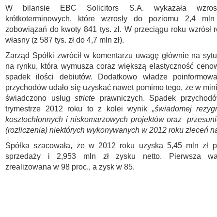
W bilansie EBC Solicitors S.A. wykazała wzrost
krótkoterminowych, które wzrosły do poziomu 2,4 mln
zobowiązań do kwoty 841 tys. zł. W przeciągu roku wzrósł r
własny (z 587 tys. zł do 4,7 mln zł).
Zarząd Spółki zwrócił w komentarzu uwagę głównie na syt
na rynku, która wymusza coraz większą elastyczność ceno
spadek ilości debiutów. Dodatkowo władze poinformowa
przychodów udało się uzyskać nawet pomimo tego, że w min
świadczono usług
stricte
prawniczych. Spadek przychod
trymestrze 2012 roku to z kolei wynik
„świadomej rezygn
kosztochłonnych i niskomarżowych projektów oraz przesunięc
(rozliczenia) niektórych wykonywanych w 2012 roku zleceń n
Spółka szacowała, że w 2012 roku uzyska 5,45 mln zł 
sprzedaży i 2,953 mln zł zysku netto. Pierwsza war
zrealizowana w 98 proc., a zysk w 85.