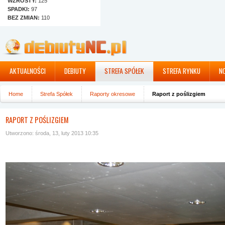
WZROSTY:
125
SPADKI:
97
BEZ ZMIAN:
110
AKTUALNOŚCI
DEBIUTY
STREFA SPÓŁEK
STREFA RYNKU
N
Home
Strefa Spółek
Raporty okresowe
Raport z poślizgiem
RAPORT Z POŚLIZGIEM
Utworzono: środa, 13, luty 2013 10:35