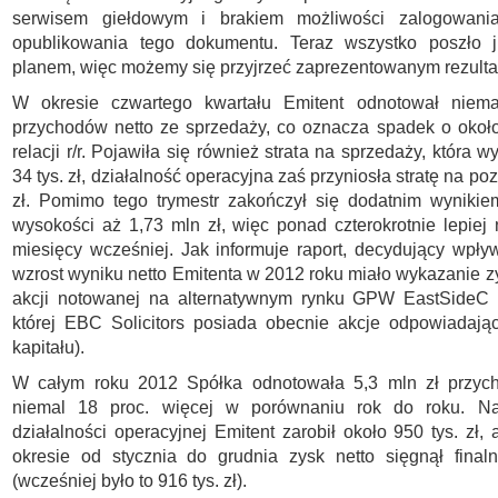
serwisem giełdowym i brakiem możliwości zalogowani
opublikowania tego dokumentu. Teraz wszystko poszło 
planem, więc możemy się przyjrzeć zaprezentowanym rezulta
W okresie czwartego kwartału Emitent odnotował niema
przychodów netto ze sprzedaży, co oznacza spadek o około
relacji r/r. Pojawiła się również strata na sprzedaży, która w
34 tys. zł, działalność operacyjna zaś przyniosła stratę na poz
zł. Pomimo tego trymestr zakończył się dodatnim wynikie
wysokości aż 1,73 mln zł, więc ponad czterokrotnie lepiej
miesięcy wcześniej. Jak informuje raport, decydujący wpł
wzrost wyniku netto Emitenta w 2012 roku miało wykazanie z
akcji notowanej na alternatywnym rynku GPW EastSideC a
której EBC Solicitors posiada obecnie akcje odpowiadają
kapitału).
W całym roku 2012 Spółka odnotowała 5,3 mln zł przych
niemal 18 proc. więcej w porównaniu rok do roku. Na
działalności operacyjnej Emitent zarobił około 950 tys. zł,
okresie od stycznia do grudnia zysk netto sięgnął final
(wcześniej było to 916 tys. zł).