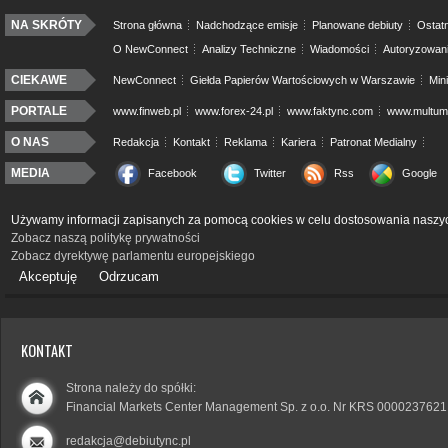
NA SKRÓTY
Strona główna
Nadchodzące emisje
Planowane debiuty
Ostatn
O NewConnect
Analizy Techniczne
Wiadomości
Autoryzowan
CIEKAWE
NewConnect
Giełda Papierów Wartościowych w Warszawie
Min
PORTALE
www.finweb.pl
www.forex-24.pl
www.faktync.com
www.multumo
O NAS
Redakcja
Kontakt
Reklama
Kariera
Patronat Medialny
MEDIA
Facebook
Twitter
Rss
Google
Używamy informacji zapisanych za pomocą cookies w celu dostosowania naszyc
Zobacz naszą politykę prywatności
Zobacz dyrektywę parlamentu europejskiego
Akceptuję
Odrzucam
KONTAKT
Strona należy do spółki:
Financial Markets Center Management Sp. z o.o. Nr KRS 0000237621
redakcja@debiutync.pl