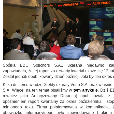
Spółka EBC Solicitors S.A., ukarana niedawno kar
zapowiadała, że jej raport za czwarty kwartał ukaże się 12 lu
Został jednak opublikowany dzień później. Jaki był ten okres 
Kilka dni temu władze Giełdy ukarały Veno S.A. oraz właśnie
S.A. Więcej na ten temat pisaliśmy w
tym artykule
. Dziś E
również jako Autoryzowany Doradca) opublikowała z 
opóźnieniem raport kwartalny za okres października, listo
minionego roku. Firma poinformowała w komunikacie, 
obowiązku informacyjnego było spowodowane brakiem 