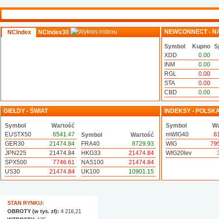
NEWCONNECT - N
NCIndex
NCIndex30
Symbol
Kupno
S
XDD
0.00
INM
0.00
RGL
0.00
STA
0.00
CBD
0.00
GIEŁDY - ŚWIAT
INDEKSY - POLSK
Symbol
Wartość
Symbol
Wa
EUSTX50
6541.47
mWIG40
6
Symbol
Wartość
GER30
21474.84
FRA40
8729.93
WIG
79
JPN225
21474.84
HKG33
21474.84
WIG20lev
SPX500
7746.61
NAS100
21474.84
US30
21474.84
UK100
10901.15
STAN RYNKU:
OBROTY (w tys. zł):
4 216,21