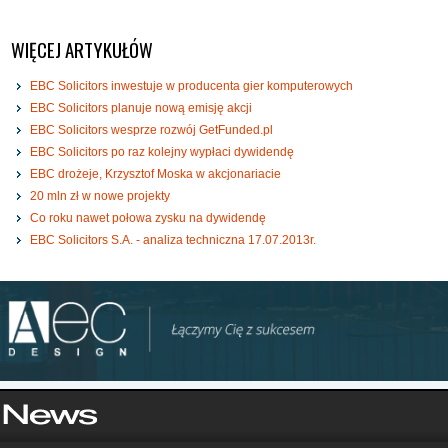
WIĘCEJ ARTYKUŁÓW
EBC Solicitors inwestuje w producenta gier komputerowych
EBC Solicitors planuje nową emisję akcji
EBC Solicitors wesprze rozwój GetFunded.pl
EBC Solicitors po raz kolejny wypłaci dywidendę
EBC drożeje, Krzysztof Moska w akcjonariacie
20 mln zł w nowe projekty
Co roku nawet połowa zysku na dywidendę
EBC Solicitors S.A. - analiza techniczna 17.07.2013r.