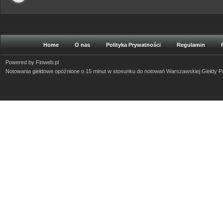
Home
O nas
Polityka Prywatności
Regulamin
Powered by
Finweb.pl
Notowania giełdowe opóźnione o 15 minut w stosunku do notowań Warszawskiej Giełdy 