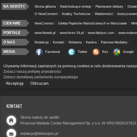
NA SKRÓTY
Strona główna
Nadchodzące emisje
Planowane debiuty
Ostatn
O NewConnect
Analizy Techniczne
Wiadomości
Autoryzowan
CIEKAWE
NewConnect
Giełda Papierów Wartościowych w Warszawie
Min
PORTALE
www.finweb.pl
www.forex-24.pl
www.faktync.com
www.multumo
O NAS
Redakcja
Kontakt
Reklama
Kariera
Patronat Medialny
MEDIA
Facebook
Twitter
Rss
Google
Używamy informacji zapisanych za pomocą cookies w celu dostosowania naszyc
Zobacz naszą politykę prywatności
Zobacz dyrektywę parlamentu europejskiego
Akceptuję
Odrzucam
KONTAKT
Strona należy do spółki:
Financial Markets Center Management Sp. z o.o. Nr KRS 0000237621
redakcja@debiutync.pl