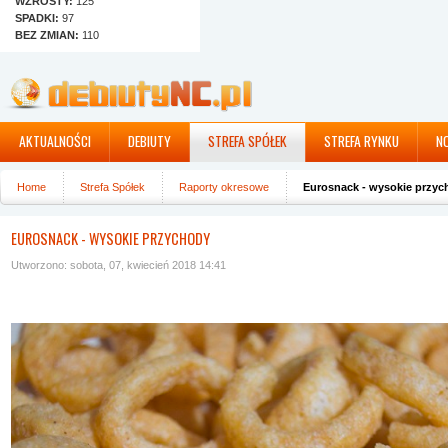
WZROSTY:
125
SPADKI:
97
BEZ ZMIAN:
110
AKTUALNOŚCI
DEBIUTY
STREFA SPÓŁEK
STREFA RYNKU
N
Home
Strefa Spółek
Raporty okresowe
Eurosnack - wysokie przyc
EUROSNACK - WYSOKIE PRZYCHODY
Utworzono: sobota, 07, kwiecień 2018 14:41