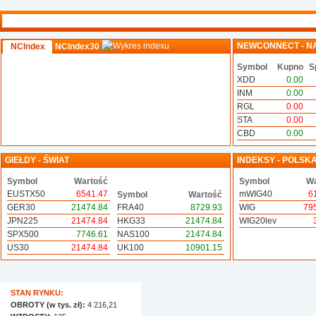
NEWCONNECT - N
NCIndex
NCIndex30
Symbol
Kupno
S
XDD
0.00
INM
0.00
RGL
0.00
STA
0.00
CBD
0.00
GIEŁDY - ŚWIAT
INDEKSY - POLSK
Symbol
Wartość
Symbol
Wa
EUSTX50
6541.47
mWIG40
6
Symbol
Wartość
GER30
21474.84
FRA40
8729.93
WIG
79
JPN225
21474.84
HKG33
21474.84
WIG20lev
SPX500
7746.61
NAS100
21474.84
US30
21474.84
UK100
10901.15
STAN RYNKU:
OBROTY (w tys. zł):
4 216,21