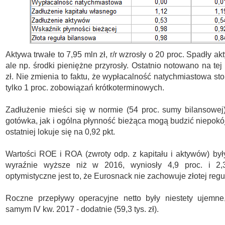
Aktywa trwałe to 7,95 mln zł, r/r wzrosły o 20 proc. Spadły a
ale np. środki pieniężne przyrosły. Ostatnio notowano na tej 
zł. Nie zmienia to faktu, że wypłacalność natychmiastowa stoi
tylko 1 proc. zobowiązań krótkoterminowych.
Zadłużenie mieści się w normie (54 proc. sumy bilansowej
gotówka, jak i ogólna płynność bieżąca mogą budzić niepokój
ostatniej lokuje się na 0,92 pkt.
Wartości ROE i ROA (zwroty odp. z kapitału i aktywów) by
wyraźnie wyższe niż w 2016, wyniosły 4,9 proc. i 2,
optymistyczne jest to, że Eurosnack nie zachowuje złotej regu
Roczne przepływy operacyjne netto były niestety ujemne
samym IV kw. 2017 - dodatnie (59,3 tys. zł).