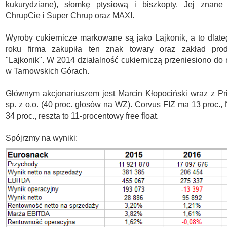
kukurydziane), słomkę ptysiową i biszkopty. Jej znane
ChrupCie i Super Chrup oraz MAXI.
Wyroby cukiernicze markowane są jako Lajkonik, a to dlat
roku firma zakupiła ten znak towary oraz zakład pro
"Lajkonik". W 2014 działalność cukierniczą przeniesiono do 
w Tarnowskich Górach.
Głównym akcjonariuszem jest Marcin Kłopociński wraz z Pri
sp. z o.o. (40 proc. głosów na WZ). Corvus FIZ ma 13 proc.
34 proc., reszta to 11-procentowy free float.
Spójrzmy na wyniki: