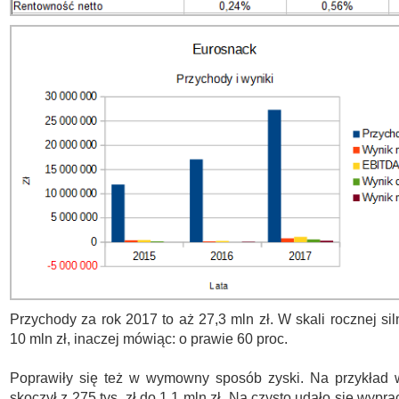
Przychody za rok 2017 to aż 27,3 mln zł. W skali rocznej sil
10 mln zł, inaczej mówiąc: o prawie 60 proc.
Poprawiły się też w wymowny sposób zyski. Na przykład
skoczył z 275 tys. zł do 1,1 mln zł. Na czysto udało się wypr