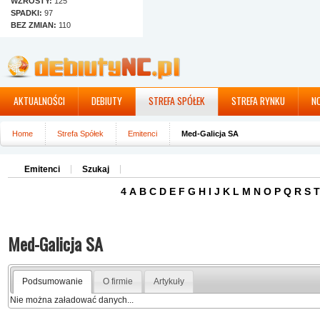
WZROSTY:
125
SPADKI:
97
BEZ ZMIAN:
110
AKTUALNOŚCI
DEBIUTY
STREFA SPÓŁEK
STREFA RYNKU
N
Home
Strefa Spółek
Emitenci
Med-Galicja SA
Emitenci
Szukaj
4
A
B
C
D
E
F
G
H
I
J
K
L
M
N
O
P
Q
R
S
T
Med-Galicja SA
Podsumowanie
O firmie
Artykuły
Nie można załadować danych...