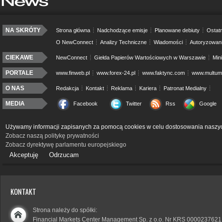
NA SKRÓTY
Strona główna
Nadchodzące emisje
Planowane debiuty
Ostatn
O NewConnect
Analizy Techniczne
Wiadomości
Autoryzowan
CIEKAWE
NewConnect
Giełda Papierów Wartościowych w Warszawie
Min
PORTALE
www.finweb.pl
www.forex-24.pl
www.faktync.com
www.multumo
O NAS
Redakcja
Kontakt
Reklama
Kariera
Patronat Medialny
MEDIA
Facebook
Twitter
Rss
Google
Używamy informacji zapisanych za pomocą cookies w celu dostosowania naszyc
Zobacz naszą politykę prywatności
Zobacz dyrektywę parlamentu europejskiego
Akceptuję
Odrzucam
KONTAKT
Strona należy do spółki:
Financial Markets Center Management Sp. z o.o. Nr KRS 0000237621