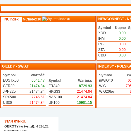
NEWCONNECT - N
NCIndex
NCIndex30
Symbol
Kupno
S
XDD
0.00
INM
0.00
RGL
0.00
STA
0.00
CBD
0.00
GIEŁDY - ŚWIAT
INDEKSY - POLSK
Symbol
Wartość
Symbol
Wa
EUSTX50
6541.47
mWIG40
6
Symbol
Wartość
GER30
21474.84
FRA40
8729.93
WIG
79
JPN225
21474.84
HKG33
21474.84
WIG20lev
SPX500
7746.61
NAS100
21474.84
US30
21474.84
UK100
10901.15
STAN RYNKU:
OBROTY (w tys. zł):
4 216,21