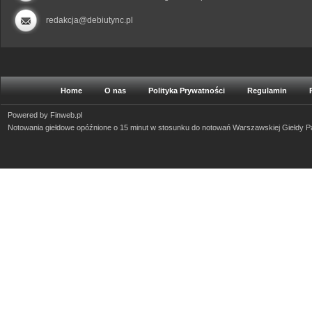
redakcja@debiutync.pl
Home
O nas
Polityka Prywatności
Regulamin
Powered by
Finweb.pl
Notowania giełdowe opóźnione o 15 minut w stosunku do notowań Warszawskiej Giełdy 