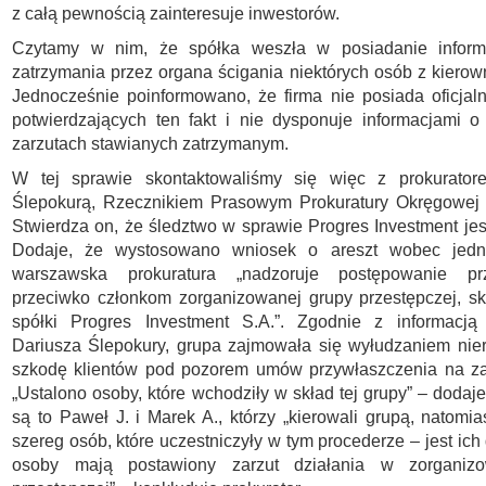
z całą pewnością zainteresuje inwestorów.
Czytamy w nim, że spółka weszła w posiadanie informa
zatrzymania przez organa ścigania niektórych osób z kierown
Jednocześnie poinformowano, że firma nie posiada oficjaln
potwierdzających ten fakt i nie dysponuje informacjami 
zarzutach stawianych zatrzymanym.
W tej sprawie skontaktowaliśmy się więc z prokurato
Ślepokurą, Rzecznikiem Prasowym Prokuratury Okręgowej
Stwierdza on, że śledztwo w sprawie Progres Investment je
Dodaje, że wystosowano wniosek o areszt wobec jedn
warszawska prokuratura „nadzoruje postępowanie pr
przeciwko członkom zorganizowanej grupy przestępczej, s
spółki Progres Investment S.A.”. Zgodnie z informacj
Dariusza Ślepokury, grupa zajmowała się wyłudzaniem nie
szkodę klientów pod pozorem umów przywłaszczenia na za
„Ustalono osoby, które wchodziły w skład tej grupy” – dodaje 
są to Paweł J. i Marek A., którzy „kierowali grupą, natomia
szereg osób, które uczestniczyły w tym procederze – jest ic
osoby mają postawiony zarzut działania w zorganizo