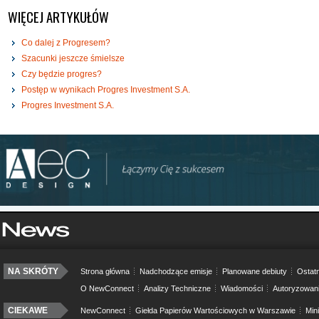
WIĘCEJ ARTYKUŁÓW
Co dalej z Progresem?
Szacunki jeszcze śmielsze
Czy będzie progres?
Postęp w wynikach Progres Investment S.A.
Progres Investment S.A.
NA SKRÓTY
Strona główna
Nadchodzące emisje
Planowane debiuty
Ostatn
O NewConnect
Analizy Techniczne
Wiadomości
Autoryzowan
CIEKAWE
NewConnect
Giełda Papierów Wartościowych w Warszawie
Min