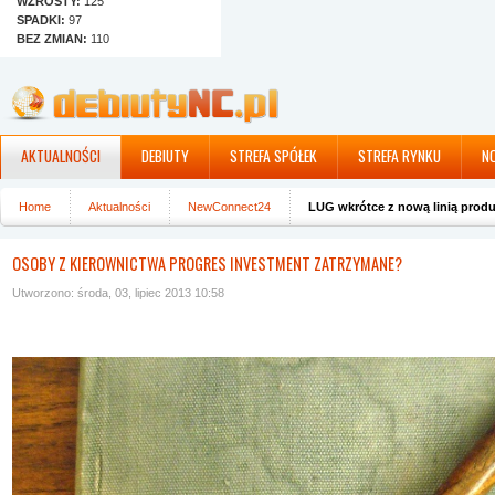
WZROSTY:
125
SPADKI:
97
BEZ ZMIAN:
110
AKTUALNOŚCI
DEBIUTY
STREFA SPÓŁEK
STREFA RYNKU
N
Home
Aktualności
NewConnect24
LUG wkrótce z nową linią prod
OSOBY Z KIEROWNICTWA PROGRES INVESTMENT ZATRZYMANE?
Utworzono: środa, 03, lipiec 2013 10:58