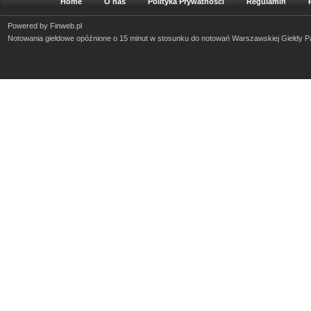
Home
O nas
Polityka Prywatności
Regulamin
Powered by
Finweb.pl
Notowania giełdowe opóźnione o 15 minut w stosunku do notowań Warszawskiej Giełdy 