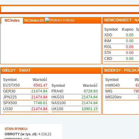
NEWCONNECT - N
NCIndex
NCIndex30
Symbol
Kupno
S
XDD
0.00
INM
0.00
RGL
0.00
STA
0.00
CBD
0.00
GIEŁDY - ŚWIAT
INDEKSY - POLSK
Symbol
Wartość
Symbol
Wa
EUSTX50
6541.47
mWIG40
6
Symbol
Wartość
GER30
21474.84
FRA40
8729.93
WIG
79
JPN225
21474.84
HKG33
21474.84
WIG20lev
SPX500
7746.61
NAS100
21474.84
US30
21474.84
UK100
10901.15
STAN RYNKU:
OBROTY (w tys. zł):
4 216,21