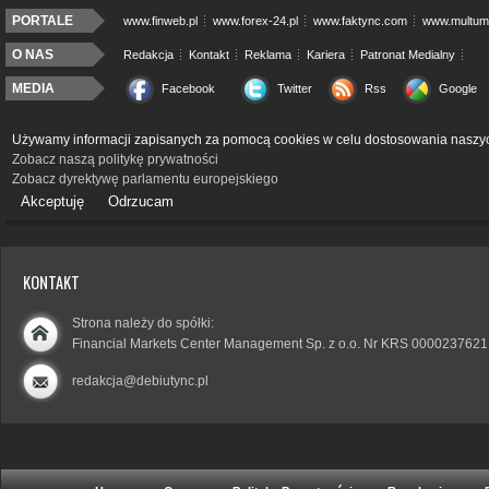
PORTALE
www.finweb.pl
www.forex-24.pl
www.faktync.com
www.multumo
O NAS
Redakcja
Kontakt
Reklama
Kariera
Patronat Medialny
MEDIA
Facebook
Twitter
Rss
Google
Używamy informacji zapisanych za pomocą cookies w celu dostosowania naszyc
Zobacz naszą politykę prywatności
Zobacz dyrektywę parlamentu europejskiego
Akceptuję
Odrzucam
KONTAKT
Strona należy do spółki:
Financial Markets Center Management Sp. z o.o. Nr KRS 0000237621
redakcja@debiutync.pl