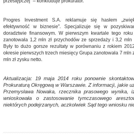
przestępczej” – konkluduje prokurator.
Progres Investment S.A. reklamuje się hasłem „zwię
efektywność w biznesie”. Specjalizuje się w pozyskiwan
doradztwie finansowym. W pierwszym kwartale tego roku
zanotowała 1,2 mln zł przychodów ze sprzedaży i 3,2 mln zł
Były to dużo gorsze rezultaty w porównaniu z rokiem 20
okresie pierwszych trzech miesięcy Grupa zanotowała 7 mln z
mln zł zysku netto.
Aktualizacja: 19 maja 2014 roku ponownie skontaktow
Prokuraturą Okręgową w Warszawie. Z informacji, jakie u
Przemysława Nowaka, rzecznika prasowego wynika, iż
wnioskowała o zastosowanie tymczasowego areszto
niektórych podejrzanych, aczkolwiek Sąd tego wniosku nie