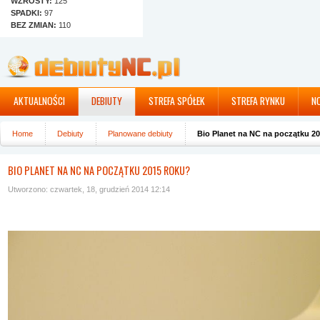
WZROSTY:
125
SPADKI:
97
BEZ ZMIAN:
110
AKTUALNOŚCI
DEBIUTY
STREFA SPÓŁEK
STREFA RYNKU
N
Home
Debiuty
Planowane debiuty
Bio Planet na NC na początku 2
BIO PLANET NA NC NA POCZĄTKU 2015 ROKU?
Utworzono: czwartek, 18, grudzień 2014 12:14