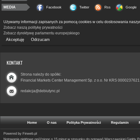
MEDIA
Facebook
Twitter
Rss
Google
Używamy informacji zapisanych za pomocą cookies w celu dostosowania naszyc
Zobacz naszą politykę prywatności
Zobacz dyrektywę parlamentu europejskiego
Akceptuję
Odrzucam
KONTAKT
Strona należy do spółki:
Financial Markets Center Management Sp. z o.o. Nr KRS 0000237621
redakcja@debiutync.pl
Home
O nas
Polityka Prywatności
Regulamin
Powered by
Finweb.pl
Notowania giełdowe opóźnione o 15 minut w stosunku do notowań Warszawskiej Giełdy 