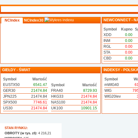
NEWCONNECT - N
NCIndex
NCIndex30
Symbol
Kupno
S
XDD
0.00
INM
0.00
RGL
0.00
STA
0.00
CBD
0.00
GIEŁDY - ŚWIAT
INDEKSY - POLSK
Symbol
Wartość
Symbol
Wa
EUSTX50
6541.47
mWIG40
6
Symbol
Wartość
GER30
21474.84
FRA40
8729.93
WIG
79
JPN225
21474.84
HKG33
21474.84
WIG20lev
SPX500
7746.61
NAS100
21474.84
US30
21474.84
UK100
10901.15
STAN RYNKU:
OBROTY (w tys. zł):
4 216,21