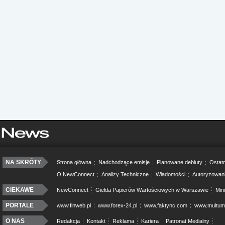
NA SKRÓTY
Strona główna
Nadchodzące emisje
Planowane debiuty
Ostatn
O NewConnect
Analizy Techniczne
Wiadomości
Autoryzowan
CIEKAWE
NewConnect
Giełda Papierów Wartościowych w Warszawie
Min
PORTALE
www.finweb.pl
www.forex-24.pl
www.faktync.com
www.multumo
O NAS
Redakcja
Kontakt
Reklama
Kariera
Patronat Medialny