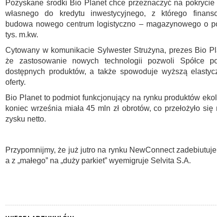
Pozyskane środki Bio Planet chce przeznaczyć na pokrycie
własnego do kredytu inwestycyjnego, z którego finan
budowa nowego centrum logistyczno – magazynowego o po
tys. m.kw.
Cytowany w komunikacie Sylwester Strużyna, prezes Bio Pla
że zastosowanie nowych technologii pozwoli Spółce po
dostępnych produktów, a także spowoduje wyższą elasty
oferty.
Bio Planet to podmiot funkcjonujący na rynku produktów eko
koniec września miała 45 mln zł obrotów, co przełożyło się 
zysku netto.
Przypomnijmy, że już jutro na rynku NewConnect zadebiutuj
a z „małego” na „duży parkiet” wyemigruje Selvita S.A.