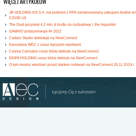
WIĘCEJ ARTYKUŁÓW
JR HOLDING ASI S.A. ma podmiot z RPA zainteresowany zakupem testów s
COVID-19
The Dust pozyskał 4,2 mln zł brutto na rozbudowę I, the Inquisitor
GAMIVO podsumowuje IH 2022
Carbon Studio debiutuje na NewConnect
Kancelaria WEC z coraz lepszymi wynikami
Cosma Cannabis coraz bliżej debiutu na NewConnect
EKIPA HOLDING coraz bliżej debiutu na NewConnect
O tym musisz wiedzieć przed startem notowań na NewConnect 28.11.2019 r.