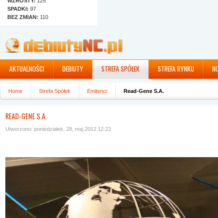
WZROSTY:
125
SPADKI:
97
BEZ ZMIAN:
110
AKTUALNOŚCI
DEBIUTY
STREFA SPÓŁEK
STREFA RYNKU
N
Home
Strefa Spółek
Emitenci
Read-Gene S.A.
READ-GENE S.A.
Utworzono: poniedziałek, 28, maj 2012 12:22