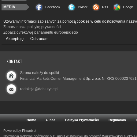
MEDIA
Facebook
Twitter
Rss
Google
Używamy informacji zapisanych za pomocą cookies w celu dostosowania naszyc
Zobacz naszą politykę prywatności
Zobacz dyrektywę parlamentu europejskiego
Akceptuję
Odrzucam
KONTAKT
Strona należy do spółki:
Financial Markets Center Management Sp. z o.o. Nr KRS 0000237621
redakcja@debiutync.pl
Home
O nas
Polityka Prywatności
Regulamin
Powered by
Finweb.pl
Notowania giełdowe opóźnione o 15 minut w stosunku do notowań Warszawskiej Giełdy 