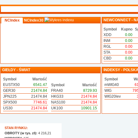
NEWCONNECT - N
NCIndex
NCIndex30
Symbol
Kupno
S
XDD
0.00
INM
0.00
RGL
0.00
STA
0.00
CBD
0.00
GIEŁDY - ŚWIAT
INDEKSY - POLSK
Symbol
Wartość
Symbol
Wa
EUSTX50
6541.47
mWIG40
6
Symbol
Wartość
GER30
21474.84
FRA40
8729.93
WIG
79
JPN225
21474.84
HKG33
21474.84
WIG20lev
SPX500
7746.61
NAS100
21474.84
US30
21474.84
UK100
10901.15
STAN RYNKU:
OBROTY (w tys. zł):
4 216,21