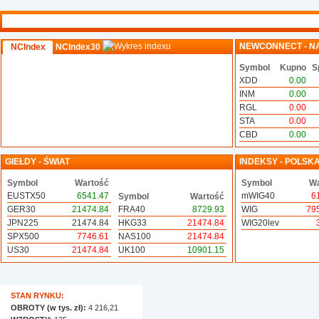
NEWCONNECT - N
NCIndex
NCIndex30
Symbol
Kupno
S
XDD
0.00
INM
0.00
RGL
0.00
STA
0.00
CBD
0.00
GIEŁDY - ŚWIAT
INDEKSY - POLSK
Symbol
Wartość
Symbol
Wa
EUSTX50
6541.47
mWIG40
6
Symbol
Wartość
GER30
21474.84
FRA40
8729.93
WIG
79
JPN225
21474.84
HKG33
21474.84
WIG20lev
SPX500
7746.61
NAS100
21474.84
US30
21474.84
UK100
10901.15
STAN RYNKU:
OBROTY (w tys. zł):
4 216,21