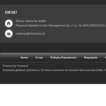
KONTAKT
Strona należy do spółki:
Financial Markets Center Management Sp. z o.o. Nr KRS 0000237621
redakcja@debiutync.pl
Home
O nas
Polityka Prywatności
Regulamin
Powered by
Finweb.pl
Notowania giełdowe opóźnione o 15 minut w stosunku do notowań Warszawskiej Giełdy 