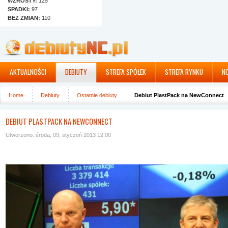
WZROSTY:
125
SPADKI:
97
BEZ ZMIAN:
110
AKTUALNOŚCI
DEBIUTY
STREFA SPÓŁEK
STREFA RYNKU
N
Home
Debiuty
Ostatnie debiuty
Debiut PlastPack na NewConnect
DEBIUT PLASTPACK NA NEWCONNECT
Utworzono: środa, 09, styczeń 2013 12:00