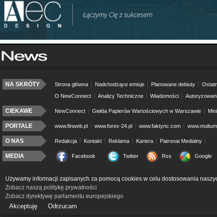
NA SKRÓTY
Strona główna
Nadchodzące emisje
Planowane debiuty
Ostatn
O NewConnect
Analizy Techniczne
Wiadomości
Autoryzowan
CIEKAWE
NewConnect
Giełda Papierów Wartościowych w Warszawie
Min
PORTALE
www.finweb.pl
www.forex-24.pl
www.faktync.com
www.multumo
O NAS
Redakcja
Kontakt
Reklama
Kariera
Patronat Medialny
MEDIA
Facebook
Twitter
Rss
Google
Używamy informacji zapisanych za pomocą cookies w celu dostosowania naszyc
Zobacz naszą politykę prywatności
Zobacz dyrektywę parlamentu europejskiego
Akceptuję
Odrzucam