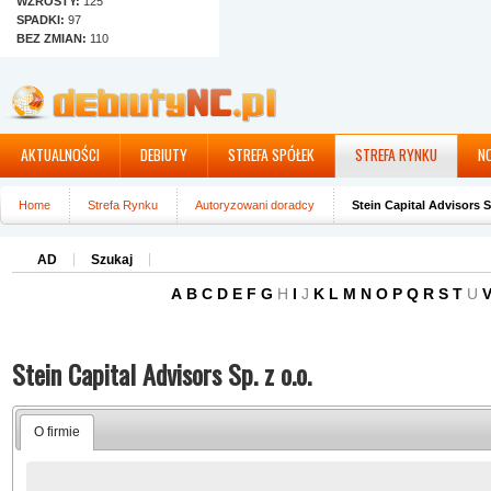
WZROSTY:
125
SPADKI:
97
BEZ ZMIAN:
110
AKTUALNOŚCI
DEBIUTY
STREFA SPÓŁEK
STREFA RYNKU
N
Home
Strefa Rynku
Autoryzowani doradcy
Stein Capital Advisors S
AD
Szukaj
A
B
C
D
E
F
G
H
I
J
K
L
M
N
O
P
Q
R
S
T
U
Stein Capital Advisors Sp. z o.o.
O firmie