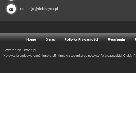
redakcja@debiutync.pl
Home
O nas
Polityka Prywatności
Regulamin
Powered by
Finweb.pl
Notowania giełdowe opóźnione o 15 minut w stosunku do notowań Warszawskiej Giełdy 