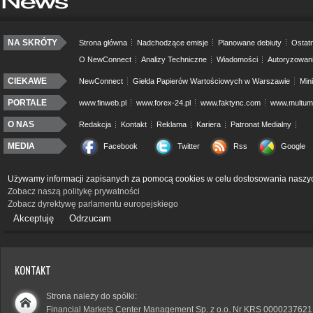
NA SKRÓTY
Strona główna
Nadchodzące emisje
Planowane debiuty
Ostatn
O NewConnect
Analizy Techniczne
Wiadomości
Autoryzowan
CIEKAWE
NewConnect
Giełda Papierów Wartościowych w Warszawie
Min
PORTALE
www.finweb.pl
www.forex-24.pl
www.faktync.com
www.multumo
O NAS
Redakcja
Kontakt
Reklama
Kariera
Patronat Medialny
MEDIA
Facebook
Twitter
Rss
Google
Używamy informacji zapisanych za pomocą cookies w celu dostosowania naszyc
Zobacz naszą politykę prywatności
Zobacz dyrektywę parlamentu europejskiego
Akceptuję
Odrzucam
KONTAKT
Strona należy do spółki:
Financial Markets Center Management Sp. z o.o. Nr KRS 0000237621