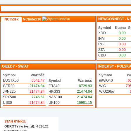
NEWCONNECT - N
NCIndex
NCIndex30
Symbol
Kupno
S
XDD
0.00
INM
0.00
RGL
0.00
STA
0.00
CBD
0.00
GIEŁDY - ŚWIAT
INDEKSY - POLSK
Symbol
Wartość
Symbol
Wa
EUSTX50
6541.47
mWIG40
6
Symbol
Wartość
GER30
21474.84
FRA40
8729.93
WIG
79
JPN225
21474.84
HKG33
21474.84
WIG20lev
SPX500
7746.61
NAS100
21474.84
US30
21474.84
UK100
10901.15
STAN RYNKU:
OBROTY (w tys. zł):
4 216,21