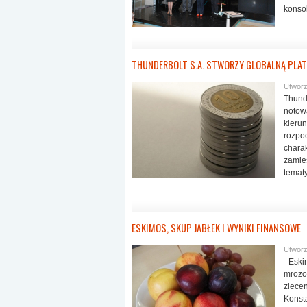
konsol
THUNDERBOLT S.A. STWORZY GLOBALNĄ PL
Utworz
Thund
notow
kierun
rozpo
char
zami
tematy
ESKIMOS, SKUP JABŁEK I WYNIKI FINANSOWE
Utworz
Eskim
mrożo
zlece
Konst