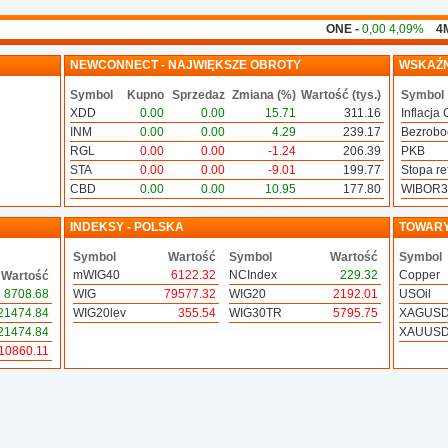
ONE -
0,00 4,09%
4MB -
0
NEWCONNECT - NAJWIĘKSZE OBROTY
WSKAŹN
Symbol
Kupno
Sprzedaz
Zmiana (%)
Wartość (tys.)
Symbol
XDD
0.00
0.00
15.71
311.16
Inflacja 
INM
0.00
0.00
4.29
239.17
Bezrobo
RGL
0.00
0.00
-1.24
206.39
PKB
STA
0.00
0.00
-9.01
199.77
Stopa ref
CBD
0.00
0.00
10.95
177.80
WIBOR
INDEKSY - POLSKA
TOWAR
Symbol
Wartość
Symbol
Wartość
Symbol
mWIG40
6122.32
NCIndex
229.32
Copper
Wartość
8708.68
WIG
79577.32
WIG20
2192.01
USOil
21474.84
WIG20lev
355.54
WIG30TR
5795.75
XAGUS
21474.84
XAUUS
10860.11