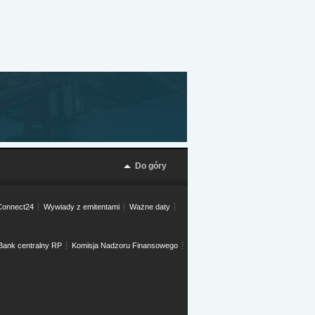
Do góry
onnect24
Wywiady z emitentami
Ważne daty
Bank centralny RP
Komisja Nadzoru Finansowego