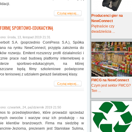
idacji.
Czytaj więcej...
Producenci gier na
NewConnect
Piętnaście czy
ATFORMĘ SPORTOWO-EDUKACYJNĄ
dwadzieścia ...
ono: środa, 13, listopad 2019 21:31
erbolt S.A. (poprzednio ComPress S.A.), Spółka
ana na rynku NewConnect, przyjęła założenia do
ków rozwoju. Emitent rozszerzy profil działalności i
cznie prace nad budową platformy internetowej o
akterze sportowo-edukacyjnym, na której
eszczane będą filmy szkoleniowe poświęcone
ce tenisowej z udziałem gwiazd światowej klasy.
FMCG na NewConnect
Czytaj więcej...
Czym jest sektor FMCG?
Ten ...
ono: czwartek, 24, październik 2019 21:50
os to przedsiębiorstwo, które prowadzi sprzedaż
nych owoców i warzyw oraz ich produkcję - na
nie klientów branżowych. Firma ma siedzibę w
ancinie-Jeziorna, prezesem jest Stanisław Sulima,