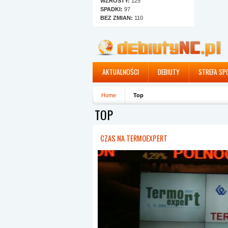
WZROSTY:
125
SPADKI:
97
BEZ ZMIAN:
110
AKTUALNOŚCI
DEBIUTY
STREFA SP
Home
Top
TOP
CZAS NA TERMOEXPERT