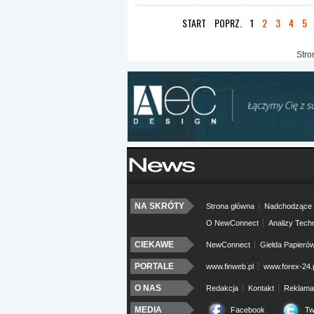
START
POPRZ.
1
2
3
4
5
Stro
NA SKRÓTY
Strona główna
Nadchodzące 
O NewConnect
Analizy Tech
CIEKAWE
NewConnect
Giełda Papieró
PORTALE
www.finweb.pl
www.forex-24.
O NAS
Redakcja
Kontakt
Reklama
MEDIA
Facebook
Tw