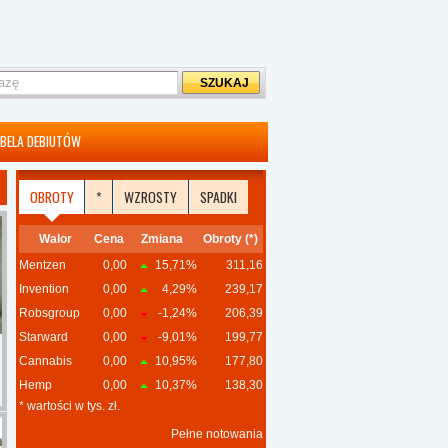
BELA DEBIUTÓW
OBROTY
*
WZROSTY
SPADKI
Walor
Cena
Zmiana
Obroty (*)
Mentzen
0,00
15,71%
311,16
Invention
0,00
4,29%
239,17
Robsgroup
0,00
-1,24%
206,39
Starward
0,00
-9,01%
199,77
Cannabis
0,00
10,95%
177,80
Hemp
0,00
10,37%
138,30
* wartości w tys. zł.
Pełne notowania