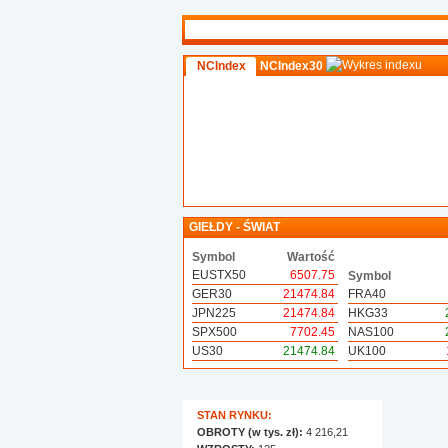
NCIndex
NCIndex30
GIEŁDY - ŚWIAT
Symbol
Wartość
EUSTX50
6507.75
Symbol
GER30
21474.84
FRA40
JPN225
21474.84
HKG33
SPX500
7702.45
NAS100
US30
21474.84
UK100
STAN RYNKU:
OBROTY (w tys. zł):
4 216,21