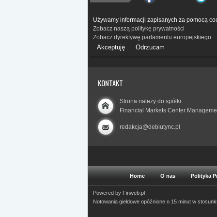
Używamy informacji zapisanych za pomocą coo
Zobacz naszą politykę prywatności
Zobacz dyrektywę parlamentu europejskiego
Akceptuję
Odrzucam
KONTAKT
Strona należy do spółki:
Financial Markets Center Manageme
redakcja@debiutync.pl
Home
O nas
Polityka 
Powered by
Finweb.pl
Notowania giełdowe opóźnione o 15 minut w stosun