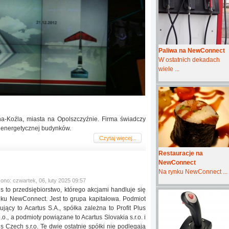
Paliwa na NewConnect
W ostatnich dekadach
wiele ...
na-Koźla, miasta na Opolszczyźnie. Firma świadczy
i energetycznej budynków.
Czytaj więcej...
Restauracje na
NewConnect
Na rynku NewConnect ...
ono: czwartek, 06, luty 2025 09:57
s to przedsiębiorstwo, którego akcjami handluje się
nku NewConnect. Jest to grupa kapitałowa. Podmiot
jący to Acartus S.A., spółka zależna to Profit Plus
o.o., a podmioty powiązane to Acartus Slovakia s.r.o. i
s Czech s.r.o. Te dwie ostatnie spółki nie podlegają