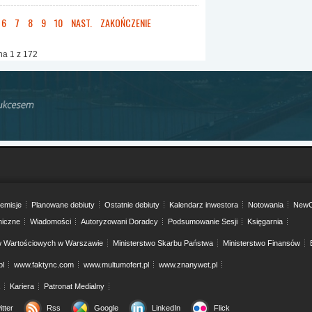
6
7
8
9
10
NAST.
ZAKOŃCZENIE
na 1 z 172
emisje
Planowane debiuty
Ostatnie debiuty
Kalendarz inwestora
Notowania
NewC
niczne
Wiadomości
Autoryzowani Doradcy
Podsumowanie Sesji
Księgarnia
w Wartościowych w Warszawie
Ministerstwo Skarbu Państwa
Ministerstwo Finansów
pl
www.faktync.com
www.multumofert.pl
www.znanywet.pl
Kariera
Patronat Medialny
itter
Rss
Google
LinkedIn
Flick