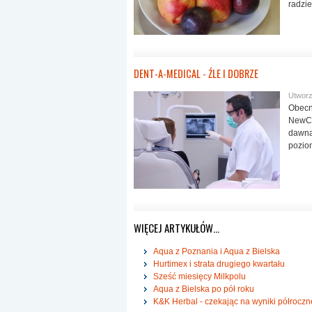
radzi
DENT-A-MEDICAL - ŹLE I DOBRZE
Utworz
Obecn
NewCo
dawn
poziom
WIĘCEJ ARTYKUŁÓW…
Aqua z Poznania i Aqua z Bielska
Hurtimex i strata drugiego kwartału
Sześć miesięcy Milkpolu
Aqua z Bielska po pół roku
K&K Herbal - czekając na wyniki półroczn