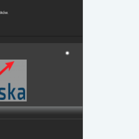
ików.