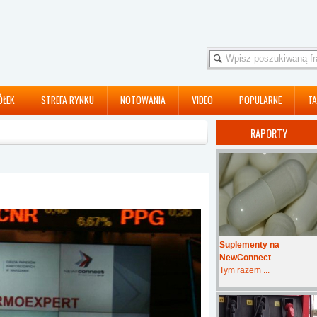
ÓŁEK
STREFA RYNKU
NOTOWANIA
VIDEO
POPULARNE
TA
RAPORTY
Suplementy na
NewConnect
Tym razem ...