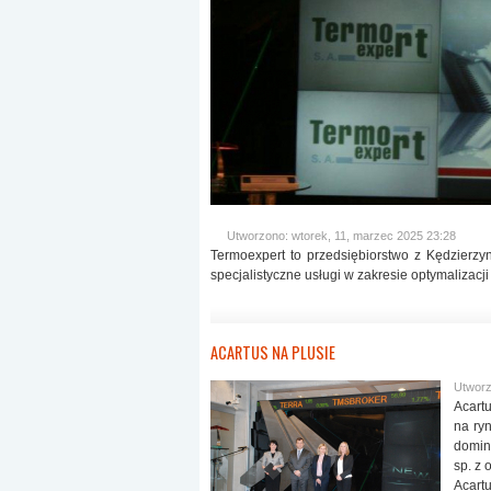
Utworzono: wtorek, 11, marzec 2025 23:28
Termoexpert to przedsiębiorstwo z Kędzierzy
specjalistyczne usługi w zakresie optymalizacj
ACARTUS NA PLUSIE
Utworz
Acartu
na ry
dominu
sp. z 
Acartu