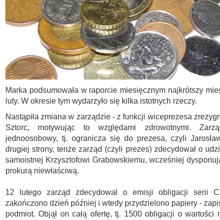
Marka podsumowała w raporcie miesięcznym najkrótszy miesi
luty. W okresie tym wydarzyło się kilka istotnych rzeczy.
Nastąpiła zmiana w zarządzie - z funkcji wiceprezesa zrezyg
Sztorc, motywując to względami zdrowotnymi. Zarzą
jednoosobowy, tj. ogranicza się do prezesa, czyli Jarosł
drugiej strony, tenże zarząd (czyli prezes) zdecydował o udz
samoistnej Krzysztofowi Grabowskiemu, wcześniej dysponu
prokurą niewłaściwą.
12 lutego zarząd zdecydował o emisji obligacji serii C
zakończono dzień później i wtedy przydzielono papiery - zapi
podmiot. Objął on całą ofertę, tj. 1500 obligacji o wartości