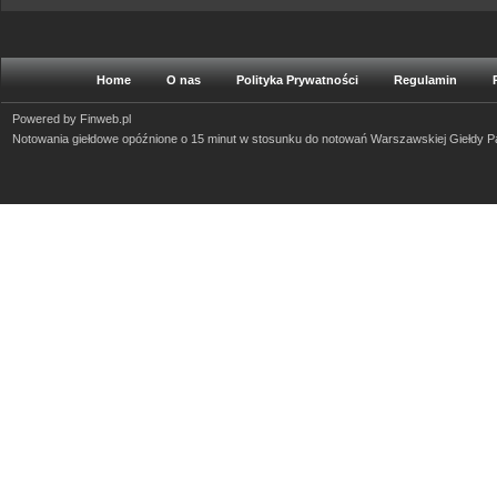
Home
O nas
Polityka Prywatności
Regulamin
Powered by
Finweb.pl
Notowania giełdowe opóźnione o 15 minut w stosunku do notowań Warszawskiej Giełdy 