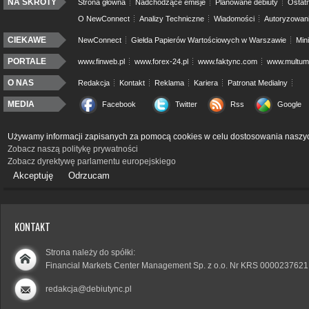
NA SKRÓTY
Strona główna
Nadchodzące emisje
Planowane debiuty
Ostatn
O NewConnect
Analizy Techniczne
Wiadomości
Autoryzowan
CIEKAWE
NewConnect
Giełda Papierów Wartościowych w Warszawie
Min
PORTALE
www.finweb.pl
www.forex-24.pl
www.faktync.com
www.multumo
O NAS
Redakcja
Kontakt
Reklama
Kariera
Patronat Medialny
MEDIA
Facebook
Twitter
Rss
Google
Używamy informacji zapisanych za pomocą cookies w celu dostosowania naszyc
Zobacz naszą politykę prywatności
Zobacz dyrektywę parlamentu europejskiego
Akceptuję
Odrzucam
KONTAKT
Strona należy do spółki:
Financial Markets Center Management Sp. z o.o. Nr KRS 0000237621
redakcja@debiutync.pl