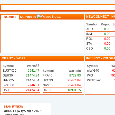
NEWCONNECT - N
NCIndex
NCIndex30
Symbol
Kupno
S
XDD
0.00
INM
0.00
RGL
0.00
STA
0.00
CBD
0.00
GIEŁDY - ŚWIAT
INDEKSY - POLSK
Symbol
Wartość
Symbol
Wa
EUSTX50
6541.47
mWIG40
6
Symbol
Wartość
GER30
21474.84
FRA40
8729.93
WIG
79
JPN225
21474.84
HKG33
21474.84
WIG20lev
SPX500
7746.61
NAS100
21474.84
US30
21474.84
UK100
10901.15
STAN RYNKU:
OBROTY (w tys. zł):
4 216,21