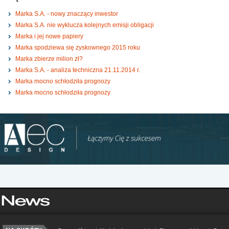
Marka S.A. - nowy znaczący inwestor
Marka S.A. nie wyklucza kolejnych emisji obligacji
Marka i jej nowe papiery
Marka spodziewa się zyskownego 2015 roku
Marka zbierze milion zł?
Marka S.A. - analiza techniczna 21.11.2014 r.
Marka mocno schłodziła prognozy
Marka mocno schłodziła prognozy