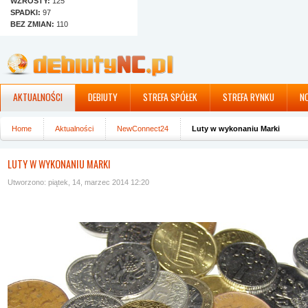
WZROSTY:
125
SPADKI:
97
BEZ ZMIAN:
110
AKTUALNOŚCI
DEBIUTY
STREFA SPÓŁEK
STREFA RYNKU
N
Home
Aktualności
NewConnect24
Luty w wykonaniu Marki
LUTY W WYKONANIU MARKI
Utworzono: piątek, 14, marzec 2014 12:20