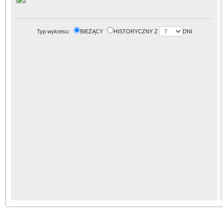
Typ wykresu:
BIEŻĄCY
HISTORYCZNY Z
DNI