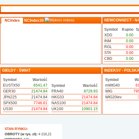
NEWCONNECT - N
NCIndex
NCIndex30
Symbol
Kupno
S
XDD
0.00
INM
0.00
RGL
0.00
STA
0.00
CBD
0.00
GIEŁDY - ŚWIAT
INDEKSY - POLSK
Symbol
Wartość
Symbol
Wa
EUSTX50
6541.47
mWIG40
6
Symbol
Wartość
GER30
21474.84
FRA40
8729.93
WIG
79
JPN225
21474.84
HKG33
21474.84
WIG20lev
SPX500
7746.61
NAS100
21474.84
US30
21474.84
UK100
10901.15
STAN RYNKU:
OBROTY (w tys. zł):
4 216,21