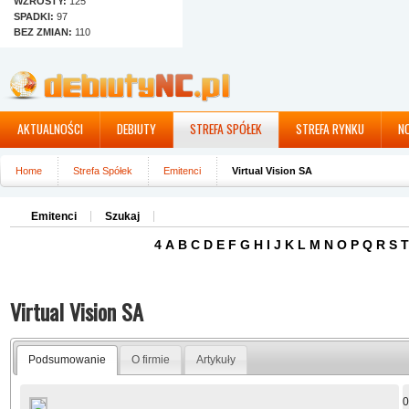
WZROSTY:
125
SPADKI:
97
BEZ ZMIAN:
110
AKTUALNOŚCI
DEBIUTY
STREFA SPÓŁEK
STREFA RYNKU
N
Home
Strefa Spółek
Emitenci
Virtual Vision SA
Emitenci
Szukaj
4
A
B
C
D
E
F
G
H
I
J
K
L
M
N
O
P
Q
R
S
T
Virtual Vision SA
Podsumowanie
O firmie
Artykuły
0