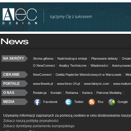
NA SKRÓTY
Strona główna
Nadchodzące emisje
Planowane debiuty
Ostatn
O NewConnect
Analizy Techniczne
Wiadomości
Autoryzowan
CIEKAWE
NewConnect
Giełda Papierów Wartościowych w Warszawie
Min
PORTALE
www.finweb.pl
www.forex-24.pl
www.faktync.com
www.multumo
O NAS
Redakcja
Kontakt
Reklama
Kariera
Patronat Medialny
MEDIA
Facebook
Twitter
Rss
Google
Używamy informacji zapisanych za pomocą cookies w celu dostosowania naszyc
Zobacz naszą politykę prywatności
Zobacz dyrektywę parlamentu europejskiego