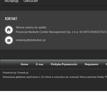
Akceptuję
Odrzucam
KONTAKT
Strona należy do spółki:
Financial Markets Center Management Sp. z o.o. Nr KRS 0000237621
redakcja@debiutync.pl
Home
O nas
Polityka Prywatności
Regulamin
Powered by
Finweb.pl
Notowania giełdowe opóźnione o 15 minut w stosunku do notowań Warszawskiej Giełdy 