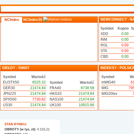
NEWCONNECT - N
NCIndex
NCIndex30
Symbol
Kupno
S
XDD
0.00
INM
0.00
RGL
0.00
STA
0.00
CBD
0.00
GIEŁDY - ŚWIAT
INDEKSY - POLSK
Symbol
Wartość
Symbol
Wa
EUSTX50
6525.32
mWIG40
6
Symbol
Wartość
GER30
21474.84
FRA40
8738.58
WIG
79
JPN225
21474.84
HKG33
21474.84
WIG20lev
SPX500
7730.82
NAS100
21474.84
US30
21474.84
UK100
10915.66
STAN RYNKU:
OBROTY (w tys. zł):
4 216,21