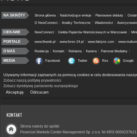
NA SKRÓTY
Strona główna
Nadchodzące emisje
Planowane debiuty
Ostatn
O NewConnect
Analizy Techniczne
Wiadomości
Autoryzowan
CIEKAWE
NewConnect
Giełda Papierów Wartościowych w Warszawie
Min
PORTALE
www.finweb.pl
www.forex-24.pl
www.faktync.com
www.multumo
O NAS
Redakcja
Kontakt
Reklama
Kariera
Patronat Medialny
MEDIA
Facebook
Twitter
Rss
Google
Używamy informacji zapisanych za pomocą cookies w celu dostosowania naszyc
Zobacz naszą politykę prywatności
Zobacz dyrektywę parlamentu europejskiego
Akceptuję
Odrzucam
KONTAKT
Strona należy do spółki:
Financial Markets Center Management Sp. z o.o. Nr KRS 0000237621