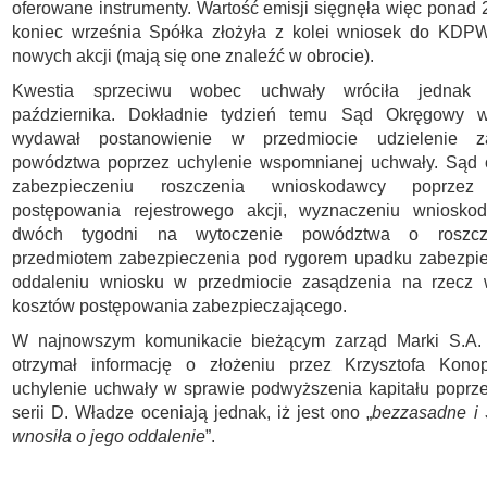
oferowane instrumenty. Wartość emisji sięgnęła więc ponad 2
koniec września Spółka złożyła z kolei wniosek do KDPW 
nowych akcji (mają się one znaleźć w obrocie).
Kwestia sprzeciwu wobec uchwały wróciła jednak 
października. Dokładnie tydzień temu Sąd Okręgowy w
wydawał postanowienie w przedmiocie udzielenie za
powództwa poprzez uchylenie wspomnianej uchwały. Sąd o
zabezpieczeniu roszczenia wnioskodawcy poprzez 
postępowania rejestrowego akcji, wyznaczeniu wniosko
dwóch tygodni na wytoczenie powództwa o roszcz
przedmiotem zabezpieczenia pod rygorem upadku zabezpie
oddaleniu wniosku w przedmiocie zasądzenia na rzecz
kosztów postępowania zabezpieczającego.
W najnowszym komunikacie bieżącym zarząd Marki S.A. 
otrzymał informację o złożeniu przez Krzysztofa Kon
uchylenie uchwały w sprawie podwyższenia kapitału poprze
serii D. Władze oceniają jednak, iż jest ono „
bezzasadne i 
wnosiła o jego oddalenie
”.