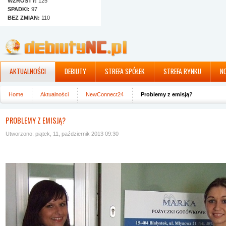
WZROSTY:
125
SPADKI:
97
BEZ ZMIAN:
110
AKTUALNOŚCI
DEBIUTY
STREFA SPÓŁEK
STREFA RYNKU
N
Home
Aktualności
NewConnect24
Problemy z emisją?
PROBLEMY Z EMISJĄ?
Utworzono: piątek, 11, październik 2013 09:30