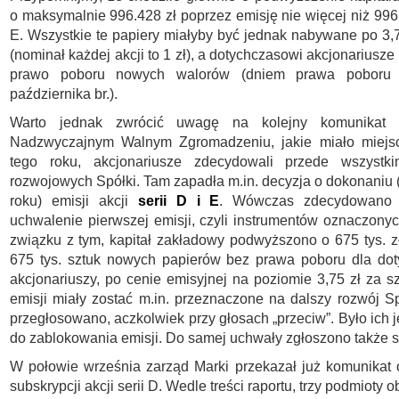
o maksymalnie 996.428 zł poprzez emisję nie więcej niż 996.
E. Wszystkie te papiery miałyby być jednak nabywane po 3,7
(nominał każdej akcji to 1 zł), a dotychczasowi akcjonariusze
prawo poboru nowych walorów (dniem prawa poboru
października br.).
Warto jednak zwrócić uwagę na kolejny komunikat 
Nadzwyczajnym Walnym Zgromadzeniu, jakie miało miejs
tego roku, akcjonariusze zdecydowali przede wszystk
rozwojowych Spółki. Tam zapadła m.in. decyzja o dokonaniu 
roku) emisji akcji
serii D i E
. Wówczas zdecydowano 
uchwalenie pierwszej emisji, czyli instrumentów oznaczonych
związku z tym, kapitał zakładowy podwyższono o 675 tys. zł,
675 tys. sztuk nowych papierów bez prawa poboru dla do
akcjonariuszy, po cenie emisyjnej na poziomie 3,75 zł za sz
emisji miały zostać m.in. przeznaczone na dalszy rozwój S
przegłosowano, aczkolwiek przy głosach „przeciw”. Było ich 
do zablokowania emisji. Do samej uchwały zgłoszono także s
W połowie września zarząd Marki przekazał już komunikat
subskrypcji akcji serii D. Wedle treści raportu, trzy podmioty o