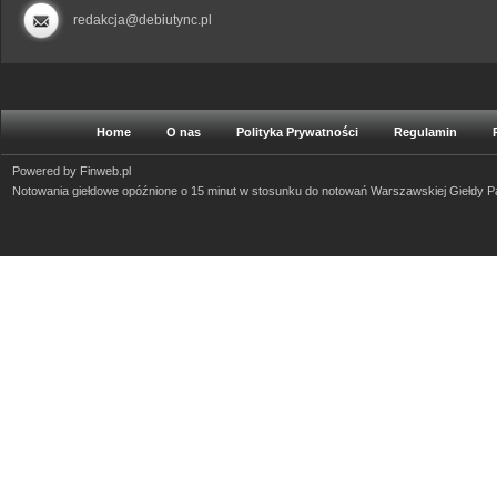
redakcja@debiutync.pl
Home
O nas
Polityka Prywatności
Regulamin
Powered by
Finweb.pl
Notowania giełdowe opóźnione o 15 minut w stosunku do notowań Warszawskiej Giełdy 