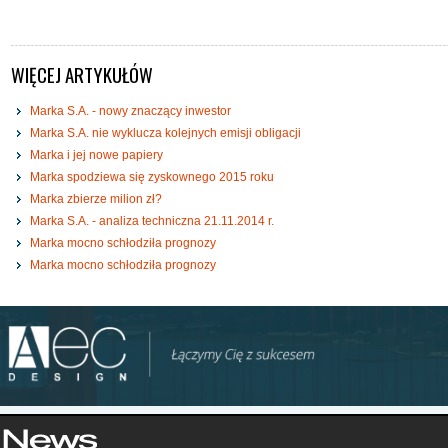
WIĘCEJ ARTYKUŁÓW
Marka S.A. - nowy znaczący inwestor
Marka S.A. nie wyklucza kolejnych emisji obligacji
Marka i jej nowe papiery
Marka spodziewa się zyskownego 2015 roku
Marka zbierze milion zł?
Marka S.A. - analiza techniczna 21.11.2014 r.
Marka mocno schłodziła prognozy
Marka mocno schłodziła prognozy