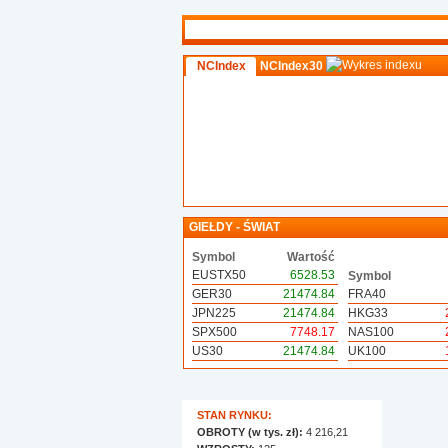
NCIndex
NCIndex30
GIEŁDY - ŚWIAT
Symbol
Wartość
EUSTX50
6528.53
Symbol
GER30
21474.84
FRA40
JPN225
21474.84
HKG33
SPX500
7748.17
NAS100
US30
21474.84
UK100
STAN RYNKU:
OBROTY (w tys. zł):
4 216,21