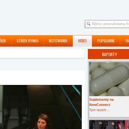
ÓŁEK
STREFA RYNKU
NOTOWANIA
VIDEO
POPULARNE
TA
RAPORTY
Suplementy na
NewConnect
Tym razem ...