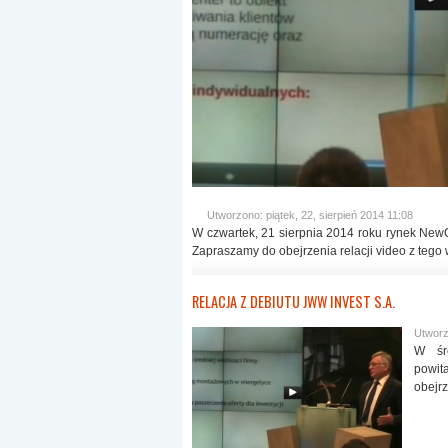
Utworzono: piątek, 22, sierpień 2014 11:08
W czwartek, 21 sierpnia 2014 roku rynek NewC
Zapraszamy do obejrzenia relacji video z tego
RELACJA Z DEBIUTU JWW INVEST S.A.
Utworz
W śr
powi
obejrz