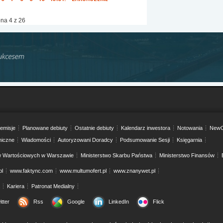
ona 4 z 26
emisje
Planowane debiuty
Ostatnie debiuty
Kalendarz inwestora
Notowania
NewC
niczne
Wiadomości
Autoryzowani Doradcy
Podsumowanie Sesji
Księgarnia
w Wartościowych w Warszawie
Ministerstwo Skarbu Państwa
Ministerstwo Finansów
pl
www.faktync.com
www.multumofert.pl
www.znanywet.pl
Kariera
Patronat Medialny
itter
Rss
Google
LinkedIn
Flick