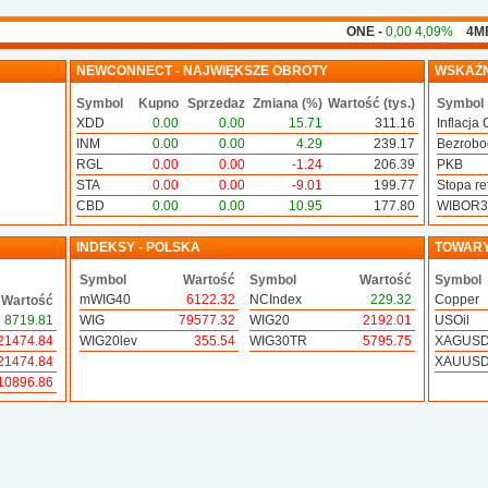
ONE -
0,00 4,09%
4MB -
0,0
NEWCONNECT - NAJWIĘKSZE OBROTY
WSKAŹN
Symbol
Kupno
Sprzedaz
Zmiana (%)
Wartość (tys.)
Symbol
XDD
0.00
0.00
15.71
311.16
Inflacja 
INM
0.00
0.00
4.29
239.17
Bezrobo
RGL
0.00
0.00
-1.24
206.39
PKB
STA
0.00
0.00
-9.01
199.77
Stopa ref
CBD
0.00
0.00
10.95
177.80
WIBOR
INDEKSY - POLSKA
TOWAR
Symbol
Wartość
Symbol
Wartość
Symbol
mWIG40
6122.32
NCIndex
229.32
Copper
Wartość
8719.81
WIG
79577.32
WIG20
2192.01
USOil
21474.84
WIG20lev
355.54
WIG30TR
5795.75
XAGUS
21474.84
XAUUS
10896.86