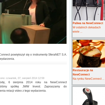
Paliwa na NewConnect
W ostatnich dekadach
wiele ...
onnect powiększył się o instrumenty SferaNET S.A.
 wydarzenia.
Restauracje na
NewConnect
ono: czwartek, 07, sierpień 2014 12:59
Na rynku NewConnect ...
odę, 6 sierpnia 2014 roku na NewConnect
taliśmy spółkę JWW Invest. Zapraszamy do
enia relacji video z tego wydarzenia.