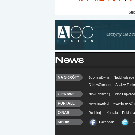
Str
NA SKRÓTY
Strona główna
Nadchodzące 
O NewConnect
Analizy Tech
CIEKAWE
NewConnect
Giełda Papieró
PORTALE
www.finweb.pl
www.forex-24.
O NAS
Redakcja
Kontakt
Reklama
MEDIA
Facebook
Tw