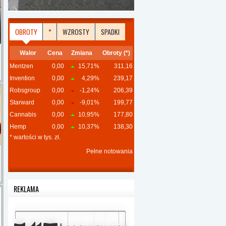
OBROTY
*
WZROSTY
SPADKI
Walor
Cena
Zmiana
Obroty (*)
Mentzen
0,00
15,71%
311,16
Invention
0,00
4,29%
239,17
Robsgroup
0,00
-1,24%
206,39
Starward
0,00
-9,01%
199,77
Cannabis
0,00
10,95%
177,80
Hemp
0,00
10,37%
138,30
* wartości w tys. zł.
Pełne notowania
REKLAMA