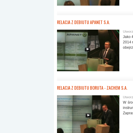
RELACJA Z DEBIUTU APANET S.A.
Utworz
Jako 
2014 
obejrz
RELACJA Z DEBIUTU BORUTA - ZACHEM S.A.
Utworzo
W śro
inst
Zapras