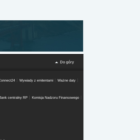
Do góry
onnect24
Wywiady z emitentami
Ważne daty
Bank centralny RP
Komisja Nadzoru Finansowego