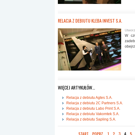
RELACJA Z DEBIUTU KLEBA INVEST S.A.
Utworz
W cz
zadeb
obejrz
WIĘCEJ ARTYKUŁÓW…
Relacja z debiutu Agtes S.A.
Relacja z debiutu 2C Partners S.A.
Relacja z debiutu Labo Print S.A.
Relacja z debiutu Vakomtek S.A.
Relacja z debiutu Sapling S.A.
START
POPRZ.
1
2
3
4
5