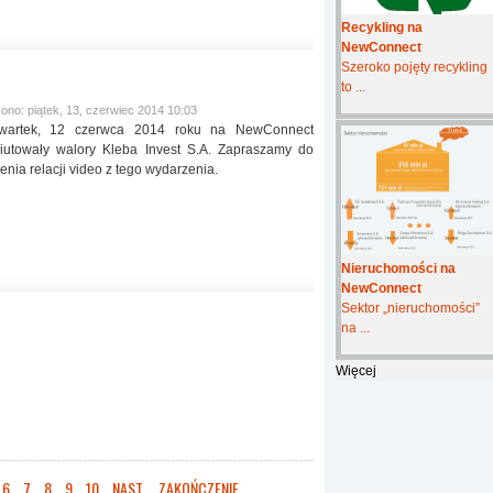
Recykling na
NewConnect
Szeroko pojęty recykling
to ...
ono: piątek, 13, czerwiec 2014 10:03
wartek, 12 czerwca 2014 roku na NewConnect
iutowały walory Kleba Invest S.A. Zapraszamy do
enia relacji video z tego wydarzenia.
Nieruchomości na
NewConnect
Sektor „nieruchomości”
na ...
Więcej
6
7
8
9
10
NAST.
ZAKOŃCZENIE