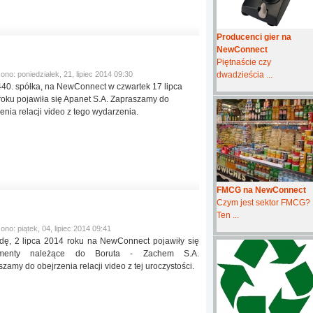
Producenci gier na
NewConnect
Piętnaście czy
ono: poniedziałek, 21, lipiec 2014 09:30
dwadzieścia ...
440. spółka, na NewConnect w czwartek 17 lipca
roku pojawiła się Apanet S.A. Zapraszamy do
enia relacji video z tego wydarzenia.
FMCG na NewConnect
Czym jest sektor FMCG?
Ten ...
no: piątek, 04, lipiec 2014 09:41
dę, 2 lipca 2014 roku na NewConnect pojawiły się
rumenty należące do Boruta - Zachem S.A.
zamy do obejrzenia relacji video z tej uroczystości.