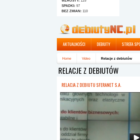
WZROSTY:
125
SPADKI:
97
BEZ ZMIAN:
110
AKTUALNOŚCI
DEBIUTY
STREFA SP
Home
Video
Relacje z debiutów
RELACJE Z DEBIUTÓW
RELACJA Z DEBIUTU SFERANET S.A.