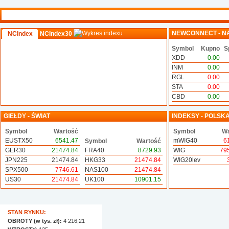
NEWCONNECT - N
NCIndex
NCIndex30
Symbol
Kupno
S
XDD
0.00
INM
0.00
RGL
0.00
STA
0.00
CBD
0.00
GIEŁDY - ŚWIAT
INDEKSY - POLSK
Symbol
Wartość
Symbol
Wa
EUSTX50
6541.47
mWIG40
6
Symbol
Wartość
GER30
21474.84
FRA40
8729.93
WIG
79
JPN225
21474.84
HKG33
21474.84
WIG20lev
SPX500
7746.61
NAS100
21474.84
US30
21474.84
UK100
10901.15
STAN RYNKU:
OBROTY (w tys. zł):
4 216,21