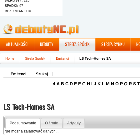
WZROSTY:
125
SPADKI:
97
BEZ ZMIAN:
110
AKTUALNOŚCI
DEBIUTY
STREFA SPÓŁEK
STREFA RYNKU
N
Home
Strefa Spółek
Emitenci
LS Tech-Homes SA
Emitenci
Szukaj
4
A
B
C
D
E
F
G
H
I
J
K
L
M
N
O
P
Q
R
S
T
LS Tech-Homes SA
Podsumowanie
O firmie
Artykuły
Nie można załadować danych...