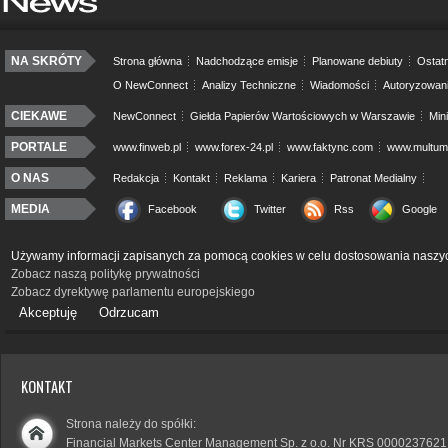
NA SKRÓTY
Strona główna
Nadchodzące emisje
Planowane debiuty
Ostatn
O NewConnect
Analizy Techniczne
Wiadomości
Autoryzowan
CIEKAWE
NewConnect
Giełda Papierów Wartościowych w Warszawie
Min
PORTALE
www.finweb.pl
www.forex-24.pl
www.faktync.com
www.multumo
O NAS
Redakcja
Kontakt
Reklama
Kariera
Patronat Medialny
MEDIA
Facebook
Twitter
Rss
Google
Używamy informacji zapisanych za pomocą cookies w celu dostosowania naszyc
Zobacz naszą politykę prywatności
Zobacz dyrektywę parlamentu europejskiego
Akceptuję
Odrzucam
KONTAKT
Strona należy do spółki:
Financial Markets Center Management Sp. z o.o. Nr KRS 0000237621