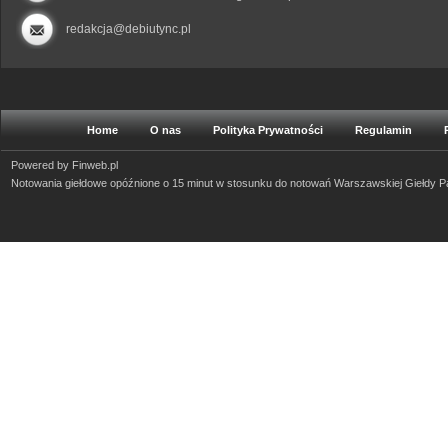
redakcja@debiutync.pl
Home
O nas
Polityka Prywatności
Regulamin
Powered by
Finweb.pl
Notowania giełdowe opóźnione o 15 minut w stosunku do notowań Warszawskiej Giełdy 