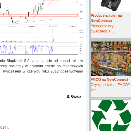
Producenci gier na
NewConnect
Piętnaście czy
dwadzieścia ...
a Stopklatki S.A. znajdują się od ponad roku w
ceny docierały w ostatnim czasie do rekordowych
ukę. Tymczasem w czerwcu roku 2012 obserwowano
FMCG na NewConnect
Czym jest sektor FMCG?
Ten ...
B. Garga
014 r.