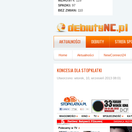
WZROSTY:
125
SPADKI:
97
BEZ ZMIAN:
110
AKTUALNOŚCI
DEBIUTY
STREFA SP
Home
Aktualności
NewConnect24
KONCESJA DLA STOPKLATKI
Utworzono: wtorek, 10, wrzesień 2013 08:01