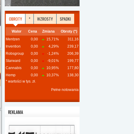
OBROTY
*
WZROSTY
SPADKI
Walor
Cena
Zmiana
Obroty (*)
Mentzen
0,00
15,71%
311,16
Invention
0,00
4,29%
239,17
Robsgroup
0,00
-1,24%
206,39
Starward
0,00
-9,01%
199,77
Cannabis
0,00
10,95%
177,80
Hemp
0,00
10,37%
138,30
* wartości w tys. zł.
Pełne notowania
REKLAMA