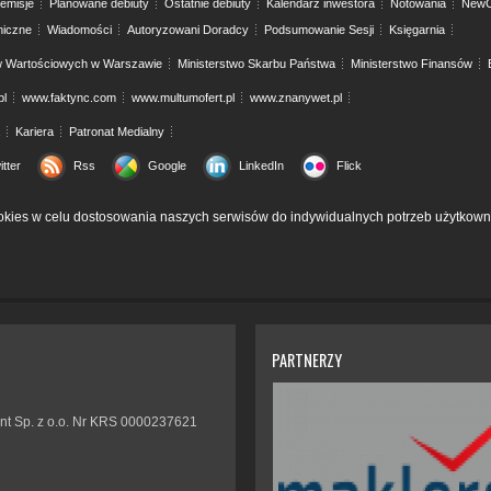
emisje
Planowane debiuty
Ostatnie debiuty
Kalendarz inwestora
Notowania
NewC
niczne
Wiadomości
Autoryzowani Doradcy
Podsumowanie Sesji
Księgarnia
w Wartościowych w Warszawie
Ministerstwo Skarbu Państwa
Ministerstwo Finansów
pl
www.faktync.com
www.multumofert.pl
www.znanywet.pl
Kariera
Patronat Medialny
itter
Rss
Google
LinkedIn
Flick
kies w celu dostosowania naszych serwisów do indywidualnych potrzeb użytkown
PARTNERZY
nt Sp. z o.o. Nr KRS 0000237621