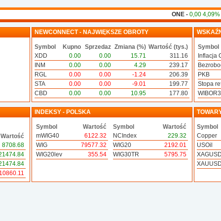
ONE -
0,00 4,09%
4MB
NEWCONNECT - NAJWIĘKSZE OBROTY
WSKAŹN
Symbol
Kupno
Sprzedaz
Zmiana (%)
Wartość (tys.)
Symbol
XDD
0.00
0.00
15.71
311.16
Inflacja 
INM
0.00
0.00
4.29
239.17
Bezrobo
RGL
0.00
0.00
-1.24
206.39
PKB
STA
0.00
0.00
-9.01
199.77
Stopa ref
CBD
0.00
0.00
10.95
177.80
WIBOR
INDEKSY - POLSKA
TOWAR
Symbol
Wartość
Symbol
Wartość
Symbol
mWIG40
6122.32
NCIndex
229.32
Copper
Wartość
8708.68
WIG
79577.32
WIG20
2192.01
USOil
21474.84
WIG20lev
355.54
WIG30TR
5795.75
XAGUS
21474.84
XAUUS
10860.11