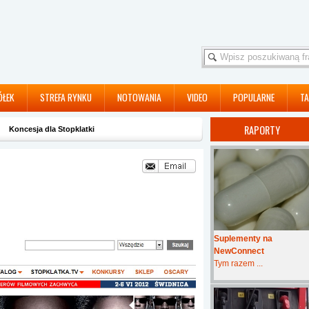
ÓŁEK
STREFA RYNKU
NOTOWANIA
VIDEO
POPULARNE
TA
RAPORTY
Koncesja dla Stopklatki
Suplementy na
NewConnect
Tym razem ...