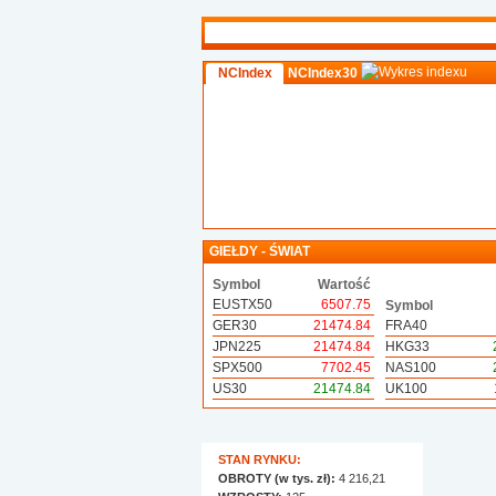
NCIndex
NCIndex30
GIEŁDY - ŚWIAT
Symbol
Wartość
EUSTX50
6507.75
Symbol
GER30
21474.84
FRA40
JPN225
21474.84
HKG33
SPX500
7702.45
NAS100
US30
21474.84
UK100
STAN RYNKU:
OBROTY (w tys. zł):
4 216,21