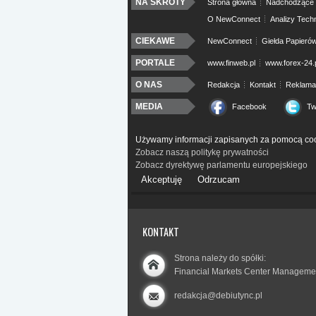
NA SKRÓTY
Strona główna
Nadchodzące 
O NewConnect
Analizy Tech
CIEKAWE
NewConnect
Giełda Papieró
PORTALE
www.finweb.pl
www.forex-24.
O NAS
Redakcja
Kontakt
Reklama
MEDIA
Facebook
Tw
Używamy informacji zapisanych za pomocą coo
Zobacz naszą politykę prywatności
Zobacz dyrektywę parlamentu europejskiego
Akceptuję
Odrzucam
KONTAKT
Strona należy do spółki:
Financial Markets Center Manageme
redakcja@debiutync.pl