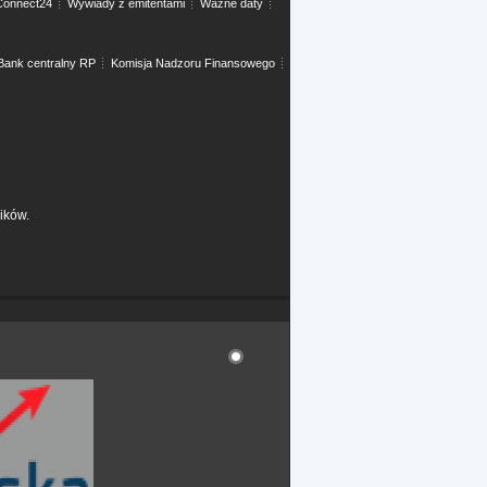
onnect24
Wywiady z emitentami
Ważne daty
Bank centralny RP
Komisja Nadzoru Finansowego
ików.