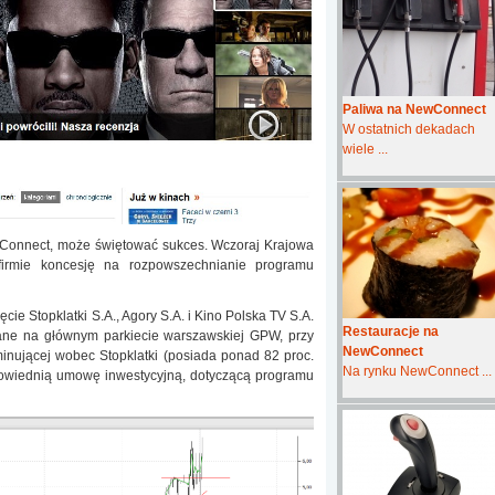
Paliwa na NewConnect
W ostatnich dekadach
wiele ...
ewConnect, może świętować sukces. Wczoraj Krajowa
 firmie koncesję na rozpowszechnianie programu
ie Stopklatki S.A., Agory S.A. i Kino Polska TV S.A.
Restauracje na
wane na głównym parkiecie warszawskiej GPW, przy
NewConnect
inującej wobec Stopklatki (posiada ponad 82 proc.
Na rynku NewConnect ...
odpowiednią umowę inwestycyjną, dotyczącą programu