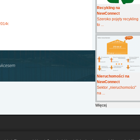
Recykling na
NewConnect
Szeroko pojęty recykling
2014r.
to ...
Nieruchomości na
NewConnect
Sektor „nieruchomości”
na ...
Więcej