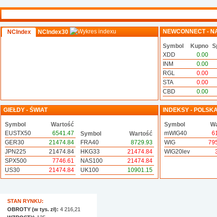
NEWCONNECT - N
NCIndex
NCIndex30
Symbol
Kupno
S
XDD
0.00
INM
0.00
RGL
0.00
STA
0.00
CBD
0.00
GIEŁDY - ŚWIAT
INDEKSY - POLSK
Symbol
Wartość
Symbol
Wa
EUSTX50
6541.47
mWIG40
6
Symbol
Wartość
GER30
21474.84
FRA40
8729.93
WIG
79
JPN225
21474.84
HKG33
21474.84
WIG20lev
SPX500
7746.61
NAS100
21474.84
US30
21474.84
UK100
10901.15
STAN RYNKU:
OBROTY (w tys. zł):
4 216,21