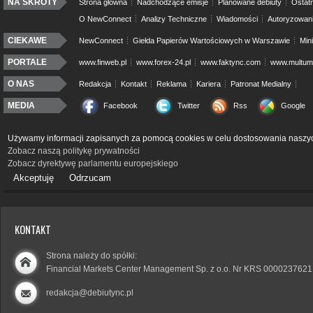
NA SKRÓTY
Strona główna
Nadchodzące emisje
Planowane debiuty
Ostatn
O NewConnect
Analizy Techniczne
Wiadomości
Autoryzowan
CIEKAWE
NewConnect
Giełda Papierów Wartościowych w Warszawie
Min
PORTALE
www.finweb.pl
www.forex-24.pl
www.faktync.com
www.multumo
O NAS
Redakcja
Kontakt
Reklama
Kariera
Patronat Medialny
MEDIA
Facebook
Twitter
Rss
Google
Używamy informacji zapisanych za pomocą cookies w celu dostosowania naszyc
Zobacz naszą politykę prywatności
Zobacz dyrektywę parlamentu europejskiego
Akceptuję
Odrzucam
KONTAKT
Strona należy do spółki:
Financial Markets Center Management Sp. z o.o. Nr KRS 0000237621
redakcja@debiutync.pl