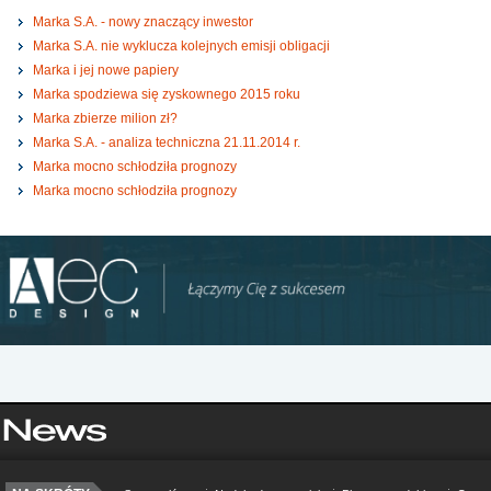
Marka S.A. - nowy znaczący inwestor
Marka S.A. nie wyklucza kolejnych emisji obligacji
Marka i jej nowe papiery
Marka spodziewa się zyskownego 2015 roku
Marka zbierze milion zł?
Marka S.A. - analiza techniczna 21.11.2014 r.
Marka mocno schłodziła prognozy
Marka mocno schłodziła prognozy