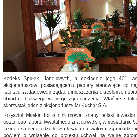
Kodeks Spółek Handlowych, a dokładnie jego 401. art
akcjonariuszowi posiadającemu papiery stanowiące co naj
kapitału zakładowego żądać umieszczenia określonych spr
obrad najbliższego walnego zgromadzenia. Właśnie z taki
skorzystał jeden z akcjonariuszy Mr Kuchar S.A.
Krzysztof Moska, bo o nim mowa, znany polski inwestor 
ostatniego raportu kwartalnego znajdował się w posiadaniu 5,5
takiego samego udziału w głosach na walnym zgromadzeni
bowiem o wpisanie do projektu uchwał na walne zgrom