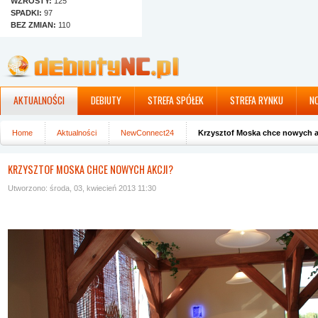
WZROSTY:
125
SPADKI:
97
BEZ ZMIAN:
110
AKTUALNOŚCI
DEBIUTY
STREFA SPÓŁEK
STREFA RYNKU
N
Home
Aktualności
NewConnect24
Krzysztof Moska chce nowych a
KRZYSZTOF MOSKA CHCE NOWYCH AKCJI?
Utworzono: środa, 03, kwiecień 2013 11:30