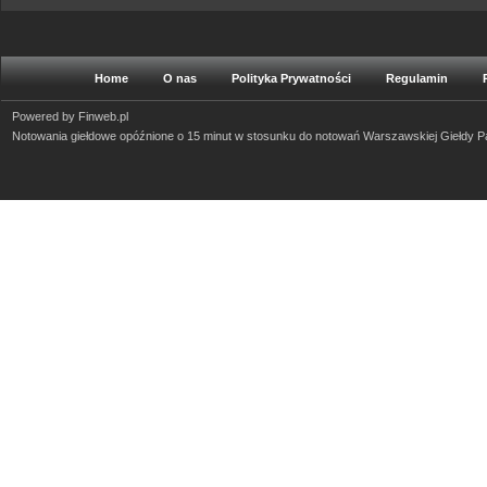
Home
O nas
Polityka Prywatności
Regulamin
Powered by
Finweb.pl
Notowania giełdowe opóźnione o 15 minut w stosunku do notowań Warszawskiej Giełdy 