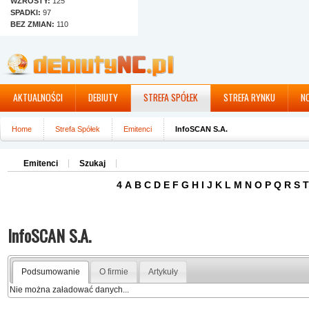
WZROSTY:
125
SPADKI:
97
BEZ ZMIAN:
110
AKTUALNOŚCI
DEBIUTY
STREFA SPÓŁEK
STREFA RYNKU
N
Home
Strefa Spółek
Emitenci
InfoSCAN S.A.
Emitenci
Szukaj
4
A
B
C
D
E
F
G
H
I
J
K
L
M
N
O
P
Q
R
S
T
InfoSCAN S.A.
Podsumowanie
O firmie
Artykuły
Nie można załadować danych...