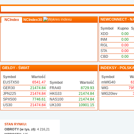
NEWCONNECT - N
NCIndex
NCIndex30
Symbol
Kupno
S
XDD
0.00
INM
0.00
RGL
0.00
STA
0.00
CBD
0.00
GIEŁDY - ŚWIAT
INDEKSY - POLSK
Symbol
Wartość
Symbol
Wa
EUSTX50
6541.47
mWIG40
6
Symbol
Wartość
GER30
21474.84
FRA40
8729.93
WIG
79
JPN225
21474.84
HKG33
21474.84
WIG20lev
SPX500
7746.61
NAS100
21474.84
US30
21474.84
UK100
10901.15
STAN RYNKU:
OBROTY (w tys. zł):
4 216,21