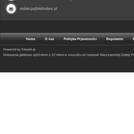
redakcja@debiutync.pl
Home
O nas
Polityka Prywatności
Regulamin
Powered by
Finweb.pl
Notowania giełdowe opóźnione o 15 minut w stosunku do notowań Warszawskiej Giełdy 