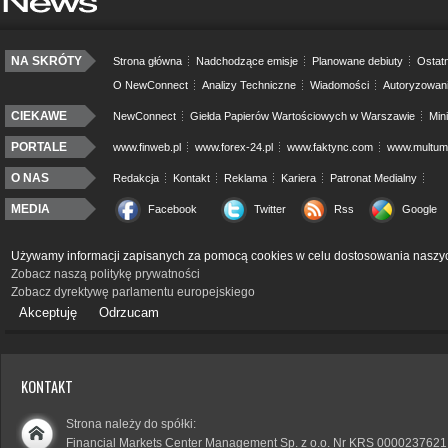
NA SKRÓTY
Strona główna
Nadchodzące emisje
Planowane debiuty
Ostatn
O NewConnect
Analizy Techniczne
Wiadomości
Autoryzowan
CIEKAWE
NewConnect
Giełda Papierów Wartościowych w Warszawie
Min
PORTALE
www.finweb.pl
www.forex-24.pl
www.faktync.com
www.multumo
O NAS
Redakcja
Kontakt
Reklama
Kariera
Patronat Medialny
MEDIA
Facebook
Twitter
Rss
Google
Używamy informacji zapisanych za pomocą cookies w celu dostosowania naszyc
Zobacz naszą politykę prywatności
Zobacz dyrektywę parlamentu europejskiego
Akceptuję
Odrzucam
KONTAKT
Strona należy do spółki:
Financial Markets Center Management Sp. z o.o. Nr KRS 0000237621