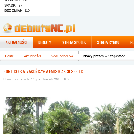
WZROSTY:
125
SPADKI:
97
BEZ ZMIAN:
110
AKTUALNOŚCI
DEBIUTY
STREFA SPÓŁEK
STREFA RYNKU
N
Home
Aktualności
NewConnect24
Nowy prezes w Stopklatce
HORTICO S.A. ZAKOŃCZYŁA EMISJĘ AKCJI SERII C
Utworzono: środa, 14, październik 2015 16:06