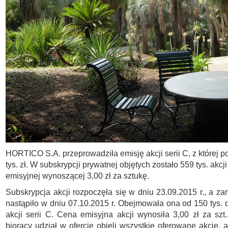
HORTICO S.A. przeprowadziła emisję akcji serii C, z której p
tys. zł. W subskrypcji prywatnej objętych zostało 559 tys. akcj
emisyjnej wynoszącej 3,00 zł za sztukę.
Subskrypcja akcji rozpoczęła się w dniu 23.09.2015 r., a za
nastąpiło w dniu 07.10.2015 r. Obejmowała ona od 150 tys. d
akcji serii C. Cena emisyjna akcji wynosiła 3,00 zł za szt.
biorący udział w ofercie objęli wszystkie oferowane akcje, 