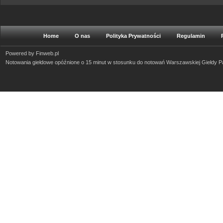
Home
O nas
Polityka Prywatności
Regulamin
Powered by
Finweb.pl
Notowania giełdowe opóźnione o 15 minut w stosunku do notowań Warszawskiej Giełdy 