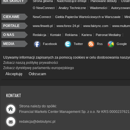
NA SKRÓTY
Strona główna
Nadchodzące emisje
Planowane debiuty
Ostatn
O NewConnect
Analizy Techniczne
Wiadomości
Autoryzowan
CIEKAWE
NewConnect
Giełda Papierów Wartościowych w Warszawie
Min
PORTALE
www.finweb.pl
www.forex-24.pl
www.faktync.com
www.multumo
O NAS
Redakcja
Kontakt
Reklama
Kariera
Patronat Medialny
MEDIA
Facebook
Twitter
Rss
Google
Używamy informacji zapisanych za pomocą cookies w celu dostosowania naszyc
Zobacz naszą politykę prywatności
Zobacz dyrektywę parlamentu europejskiego
Akceptuję
Odrzucam
KONTAKT
Strona należy do spółki:
Financial Markets Center Management Sp. z o.o. Nr KRS 0000237621
redakcja@debiutync.pl