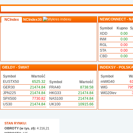
NEWCONNECT - N
NCIndex
NCIndex30
Symbol
Kupno
S
XDD
0.00
INM
0.00
RGL
0.00
STA
0.00
CBD
0.00
GIEŁDY - ŚWIAT
INDEKSY - POLSK
Symbol
Wartość
Symbol
Wa
EUSTX50
6525.32
mWIG40
6
Symbol
Wartość
GER30
21474.84
FRA40
8738.58
WIG
79
JPN225
21474.84
HKG33
21474.84
WIG20lev
SPX500
7730.82
NAS100
21474.84
US30
21474.84
UK100
10915.66
STAN RYNKU:
OBROTY (w tys. zł):
4 216,21