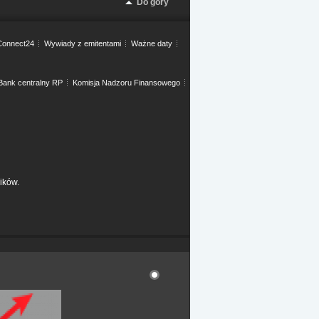
Do góry
onnect24
Wywiady z emitentami
Ważne daty
Bank centralny RP
Komisja Nadzoru Finansowego
ików.