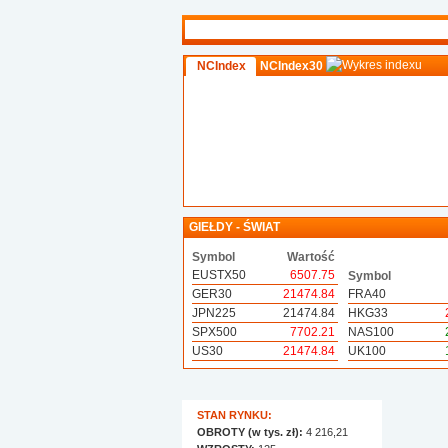
NCIndex
NCIndex30
GIEŁDY - ŚWIAT
Symbol
Wartość
EUSTX50
6507.75
Symbol
GER30
21474.84
FRA40
JPN225
21474.84
HKG33
SPX500
7702.21
NAS100
US30
21474.84
UK100
STAN RYNKU:
OBROTY (w tys. zł):
4 216,21