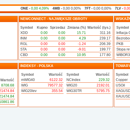
ONE -
0,00 4,09%
4MB -
0,00 0,00%
7FT -
0,00 0,00%
7LV -
0,00 -
NEWCONNECT - NAJWIĘKSZE OBROTY
WSKAŹN
Symbol
Kupno
Sprzedaz
Zmiana (%)
Wartość (tys.)
Symbol
XDD
0.00
0.00
15.71
311.16
Inflacja 
INM
0.00
0.00
4.29
239.17
Bezrobo
RGL
0.00
0.00
-1.24
206.39
PKB
STA
0.00
0.00
-9.01
199.77
Stopa ref
CBD
0.00
0.00
10.95
177.80
WIBOR
INDEKSY - POLSKA
TOWAR
Symbol
Wartość
Symbol
Wartość
Symbol
mWIG40
6122.32
NCIndex
229.32
Copper
Wartość
8708.68
WIG
79577.32
WIG20
2192.01
USOil
21474.84
WIG20lev
355.54
WIG30TR
5795.75
XAGUS
21474.84
XAUUS
10861.86