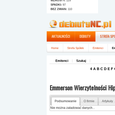
WZROSTY:
125
SPADKI:
97
BEZ ZMIAN:
110
AKTUALNOŚCI
DEBIUTY
STREFA SP
Home
Strefa Spółek
Emitenci
Em
Emitenci
Szukaj
4
A
B
C
D
E
F
Emmerson Wierzytelności Hi
Podsumowanie
O firmie
Artykuły
Nie można załadować danych...