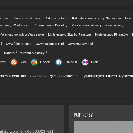
emisje
Planowane debiuty
Ostatnie debiuty
Kalendarz inwestora
Notowania
NewC
niczne
Wiadomości
Autoryzowani Doradcy
Podsumowanie Sesji
Księgarnia
w Wartościowych w Warszawie
Ministerstwo Skarbu Państwa
Ministerstwo Finansów
pl
www.faktync.com
www.multumofert.pl
www.znanywet.pl
Kariera
Patronat Medialny
itter
Rss
Google
LinkedIn
Flick
kies w celu dostosowania naszych serwisów do indywidualnych potrzeb użytkown
PARTNERZY
nt Sp. z o.o. Nr KRS 0000237621