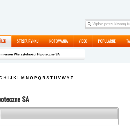
ÓŁEK
STREFA RYNKU
NOTOWANIA
VIDEO
POPULARNE
TA
merson Wierzytelności Hipoteczne SA
G
H
I
J
K
L
M
N
O
P
Q
R
S
T
U
V
W
Y
Z
poteczne SA