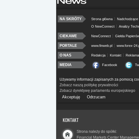
NA SKRÓTY
Strona główna
Nadchodzące 
O NewConnect
Analizy Tech
CIEKAWE
NewConnect
Giełda Papieró
PORTALE
www.finweb.pl
www.forex-24.
O NAS
Redakcja
Kontakt
Reklama
MEDIA
Facebook
Tw
Używamy informacji zapisanych za pomocą coo
Zobacz naszą politykę prywatności
Zobacz dyrektywę parlamentu europejskiego
Akceptuję
Odrzucam
KONTAKT
Strona należy do spółki:
Financial Markets Center Manageme