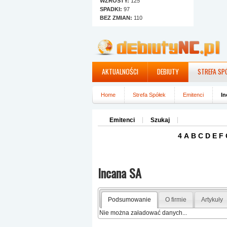
WZROSTY:
125
SPADKI:
97
BEZ ZMIAN:
110
AKTUALNOŚCI
DEBIUTY
STREFA SP
Home
Strefa Spółek
Emitenci
In
Emitenci
Szukaj
4
A
B
C
D
E
F
Incana SA
Podsumowanie
O firmie
Artykuły
Nie można załadować danych...