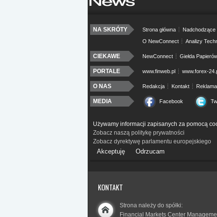
NA SKRÓTY
Strona główna
Nadchodzące 
O NewConnect
Analizy Tech
CIEKAWE
NewConnect
Giełda Papieró
PORTALE
www.finweb.pl
www.forex-24.
O NAS
Redakcja
Kontakt
Reklama
MEDIA
Facebook
Tw
Używamy informacji zapisanych za pomocą coo
Zobacz naszą politykę prywatności
Zobacz dyrektywę parlamentu europejskiego
Akceptuję
Odrzucam
KONTAKT
Strona należy do spółki:
Financial Markets Center Manageme