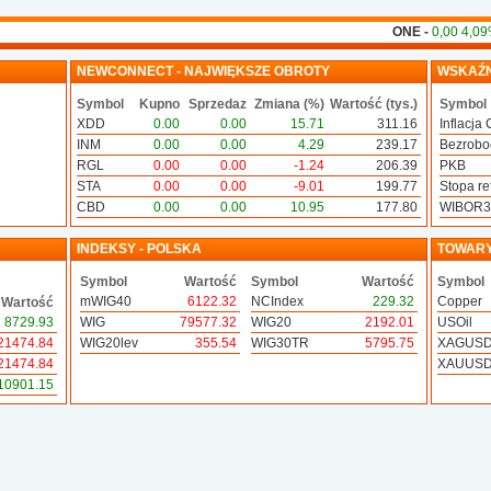
ONE -
0,00 4,09%
NEWCONNECT - NAJWIĘKSZE OBROTY
WSKAŹN
Symbol
Kupno
Sprzedaz
Zmiana (%)
Wartość (tys.)
Symbol
XDD
0.00
0.00
15.71
311.16
Inflacja 
INM
0.00
0.00
4.29
239.17
Bezrobo
RGL
0.00
0.00
-1.24
206.39
PKB
STA
0.00
0.00
-9.01
199.77
Stopa ref
CBD
0.00
0.00
10.95
177.80
WIBOR
INDEKSY - POLSKA
TOWAR
Symbol
Wartość
Symbol
Wartość
Symbol
mWIG40
6122.32
NCIndex
229.32
Copper
Wartość
8729.93
WIG
79577.32
WIG20
2192.01
USOil
21474.84
WIG20lev
355.54
WIG30TR
5795.75
XAGUS
21474.84
XAUUS
10901.15