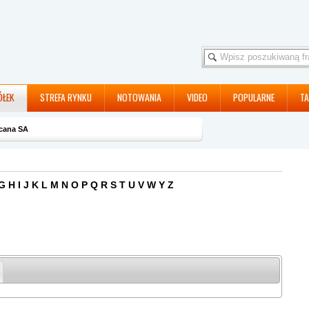
ÓŁEK
STREFA RYNKU
NOTOWANIA
VIDEO
POPULARNE
TA
cana SA
G
H
I
J
K
L
M
N
O
P
Q
R
S
T
U
V
W
Y
Z