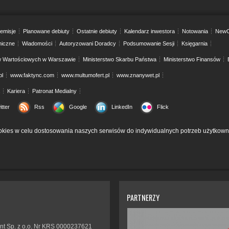
emisje
Planowane debiuty
Ostatnie debiuty
Kalendarz inwestora
Notowania
NewC
niczne
Wiadomości
Autoryzowani Doradcy
Podsumowanie Sesji
Księgarnia
w Wartościowych w Warszawie
Ministerstwo Skarbu Państwa
Ministerstwo Finansów
pl
www.faktync.com
www.multumofert.pl
www.znanywet.pl
Kariera
Patronat Medialny
itter
Rss
Google
LinkedIn
Flick
kies w celu dostosowania naszych serwisów do indywidualnych potrzeb użytkown
PARTNERZY
nt Sp. z o.o. Nr KRS 0000237621