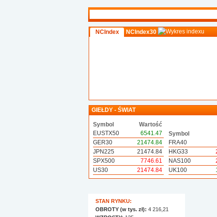
NCIndex
NCIndex30
GIEŁDY - ŚWIAT
Symbol
Wartość
EUSTX50
6541.47
Symbol
GER30
21474.84
FRA40
JPN225
21474.84
HKG33
SPX500
7746.61
NAS100
US30
21474.84
UK100
STAN RYNKU:
OBROTY (w tys. zł):
4 216,21