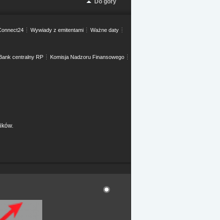
Do góry
onnect24
Wywiady z emitentami
Ważne daty
Bank centralny RP
Komisja Nadzoru Finansowego
ików.