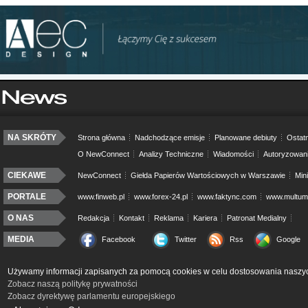
NA SKRÓTY
Strona główna
Nadchodzące emisje
Planowane debiuty
Ostatn
O NewConnect
Analizy Techniczne
Wiadomości
Autoryzowan
CIEKAWE
NewConnect
Giełda Papierów Wartościowych w Warszawie
Min
PORTALE
www.finweb.pl
www.forex-24.pl
www.faktync.com
www.multumo
O NAS
Redakcja
Kontakt
Reklama
Kariera
Patronat Medialny
MEDIA
Facebook
Twitter
Rss
Google
Używamy informacji zapisanych za pomocą cookies w celu dostosowania naszyc
Zobacz naszą politykę prywatności
Zobacz dyrektywę parlamentu europejskiego