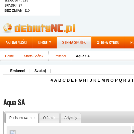
WZROSTY:
125
SPADKI:
97
BEZ ZMIAN:
110
AKTUALNOŚCI
DEBIUTY
STREFA SPÓŁEK
STREFA RYNKU
N
Home
Strefa Spółek
Emitenci
Aqua SA
Emitenci
Szukaj
4
A
B
C
D
E
F
G
H
I
J
K
L
M
N
O
P
Q
R
S
T
Aqua SA
Podsumowanie
O firmie
Artykuły
0