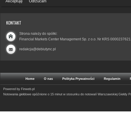
Akceptuję
Odrzucam
KONTAKT
Strona należy do spółki:
Financial Markets Center Management Sp. z o.o. Nr KRS 0000237621
redakcja@debiutync.pl
Home
O nas
Polityka Prywatności
Regulamin
Powered by
Finweb.pl
Notowania giełdowe opóźnione o 15 minut w stosunku do notowań Warszawskiej Giełdy 