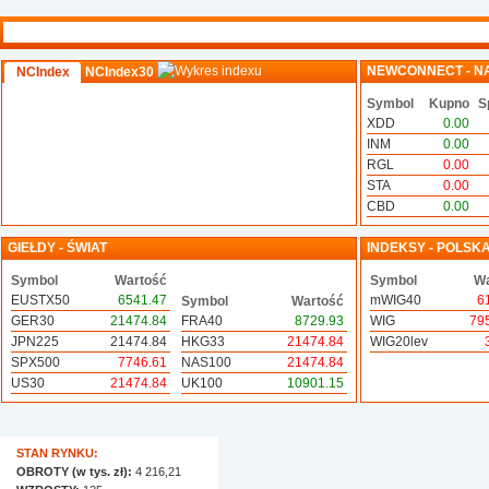
NEWCONNECT - N
NCIndex
NCIndex30
Symbol
Kupno
S
XDD
0.00
INM
0.00
RGL
0.00
STA
0.00
CBD
0.00
GIEŁDY - ŚWIAT
INDEKSY - POLSK
Symbol
Wartość
Symbol
Wa
EUSTX50
6541.47
mWIG40
6
Symbol
Wartość
GER30
21474.84
FRA40
8729.93
WIG
79
JPN225
21474.84
HKG33
21474.84
WIG20lev
SPX500
7746.61
NAS100
21474.84
US30
21474.84
UK100
10901.15
STAN RYNKU:
OBROTY (w tys. zł):
4 216,21