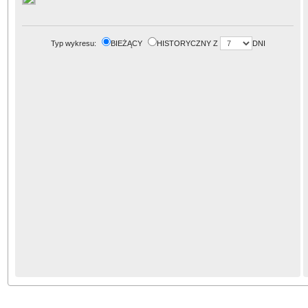
Typ wykresu:
BIEŻĄCY
HISTORYCZNY Z
DNI