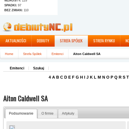
WZROSTY:
125
SPADKI:
97
BEZ ZMIAN:
110
AKTUALNOŚCI
DEBIUTY
STREFA SPÓŁEK
STREFA RYNKU
N
Home
Strefa Spółek
Emitenci
Aiton Caldwell SA
Emitenci
Szukaj
4
A
B
C
D
E
F
G
H
I
J
K
L
M
N
O
P
Q
R
S
T
Aiton Caldwell SA
Podsumowanie
O firmie
Artykuły