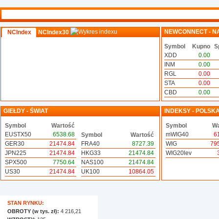
NEWCONNECT - N
NCIndex
NCIndex30
Symbol
Kupno
S
XDD
0.00
INM
0.00
RGL
0.00
STA
0.00
CBD
0.00
GIEŁDY - ŚWIAT
INDEKSY - POLSK
Symbol
Wartość
Symbol
Wa
EUSTX50
6538.68
mWIG40
6
Symbol
Wartość
GER30
21474.84
FRA40
8727.39
WIG
79
JPN225
21474.84
HKG33
21474.84
WIG20lev
SPX500
7750.64
NAS100
21474.84
US30
21474.84
UK100
10864.05
STAN RYNKU:
OBROTY (w tys. zł):
4 216,21