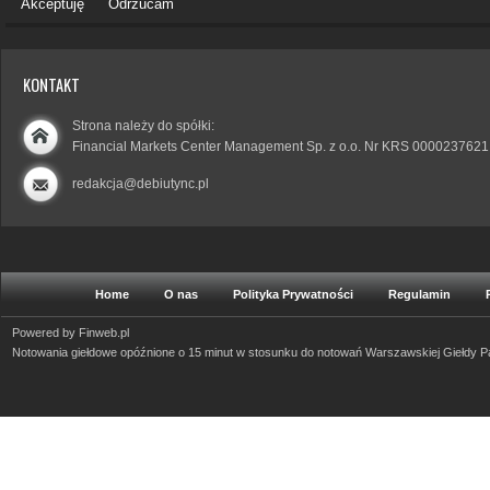
Akceptuję
Odrzucam
KONTAKT
Strona należy do spółki:
Financial Markets Center Management Sp. z o.o. Nr KRS 0000237621
redakcja@debiutync.pl
Home
O nas
Polityka Prywatności
Regulamin
Powered by
Finweb.pl
Notowania giełdowe opóźnione o 15 minut w stosunku do notowań Warszawskiej Giełdy 