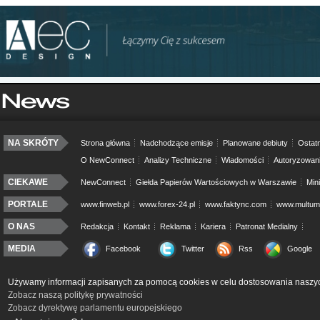
NA SKRÓTY
Strona główna
Nadchodzące emisje
Planowane debiuty
Ostatn
O NewConnect
Analizy Techniczne
Wiadomości
Autoryzowan
CIEKAWE
NewConnect
Giełda Papierów Wartościowych w Warszawie
Min
PORTALE
www.finweb.pl
www.forex-24.pl
www.faktync.com
www.multumo
O NAS
Redakcja
Kontakt
Reklama
Kariera
Patronat Medialny
MEDIA
Facebook
Twitter
Rss
Google
Używamy informacji zapisanych za pomocą cookies w celu dostosowania naszyc
Zobacz naszą politykę prywatności
Zobacz dyrektywę parlamentu europejskiego