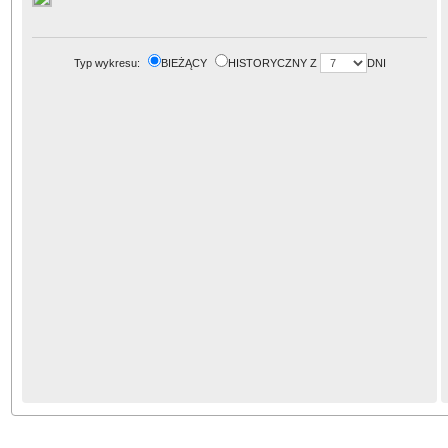
Typ wykresu:
BIEŻĄCY
HISTORYCZNY Z
DNI